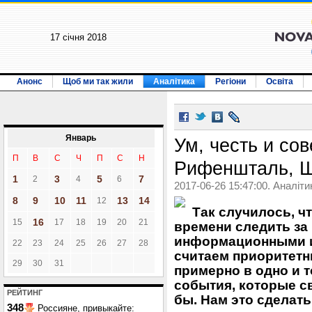
17 січня 2018
Анонс
Щоб ми так жили
Аналітика
Регіони
Освіта
Январь
Ум, честь и сов
П
В
С
Ч
П
С
Н
Рифеншталь, Ш
1
3
5
7
2
4
6
2017-06-26 15:47:00. Аналіти
8
9
10
11
13
14
12
Так случилось, ч
16
15
17
18
19
20
21
времени следить за
информационными и
22
23
24
25
26
27
28
считаем приоритетны
29
30
31
примерно в одно и 
события, которые с
РЕЙТИНГ
бы. Нам это сделать
348
Россияне, привыкайте: