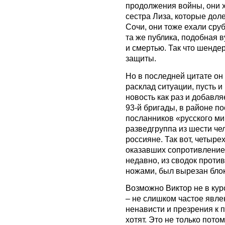
продолжения войны, они х
сестра Лиза, которые дол
Сочи, они тоже ехали сруб
та же публика, подобная 
и смертью. Так что шенде
защиты.
Но в последней цитате он 
расклад ситуации, пусть и
новость как раз и добавл
93-й бригады, в районе п
посланников «русского м
разведгруппа из шести че
россияне. Так вот, четыре
оказавших сопротивление
недавно, из сводок против
ножами, был вырезан блок
Возможно Виктор не в кур
– не слишком частое явле
ненависти и презрения к п
хотят. Это не только пото