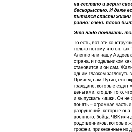
на гестапо и верил св
бескорыстно. И даже е
пытался спасти жизни 
равно: очень плохо бы
Это надо понимать то
То есть, вот эти констру
только потому, что он, как
Алеппо или нашу Авдеевку,
страна, и подельником ка
становится и он сам. Жаль
одним глазком заглянуть в
Причем, сам Путин, его о
граждане, которые ездят 
деньгами, кто для того, чт
и выпускать кишки. Он не 
понять – огромная часть е
разрушений, которые она 
военного, бойца ЧВК или 
родственников, которые жи
трофеи, привезенные из д