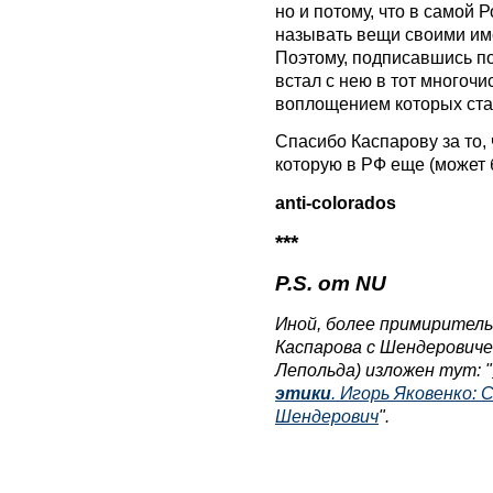
но и потому, что в самой 
называть вещи своими име
Поэтому, подписавшись п
встал с нею в тот многоч
воплощением которых ст
Спасибо Каспарову за то, 
которую в РФ еще (может 
anti-colorados
***
P.S. от NU
Иной, более примиритель
Каспарова с Шендеровиче
Лепольда) изложен тут: "
этики
. Игорь Яковенко: 
Шендерович
".