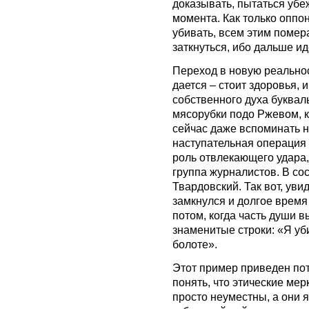
доказывать, пытаться убе
момента. Как только оппон
убивать, всем этим поме
заткнуться, ибо дальше ид
Переход в новую реальнос
дается – стоит здоровья, 
собственного духа букваль
мясорубки подо Ржевом, к
сейчас даже вспоминать н
наступательная операция 
роль отвлекающего удара
группа журналистов. В со
Твардовский. Так вот, уви
замкнулся и долгое время
потом, когда часть души в
знаменитые строки: «Я у
болоте».
Этот пример приведен пот
понять, что этические мер
просто неуместны, а они 