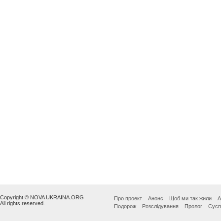
Copyright © NOVA UKRAINA.ORG
Про проект
Анонс
Щоб ми так жили
А
All rights reserved.
Подорож
Розслідування
Пролог
Сусп