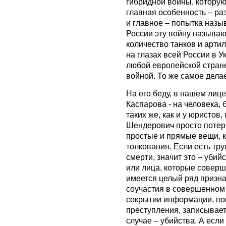
гибридной войны, которую
главная особенность – р
и главное – попытка назы
России эту войну называют
количество танков и арт
на глазах всей России в У
любой европейской стране
войной. То же самое дела
На его беду, в нашем лице
Каспарова - на человека,
таких же, как и у юристов
Шендерович просто потер
простые и прямые вещи, 
толкования. Если есть тр
смерти, значит это – убий
или лица, которые соверш
имеется целый ряд призн
соучастия в совершенном 
сокрытии информации, п
преступления, записывает
случае – убийства. А если 