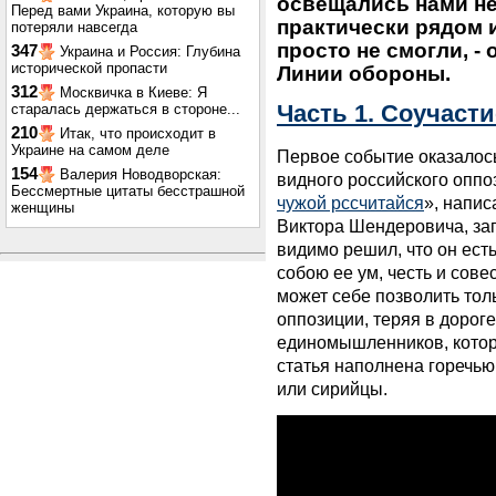
освещались нами не 
Перед вами Украина, которую вы
практически рядом 
потеряли навсегда
просто не смогли, - 
347
Украина и Россия: Глубина
исторической пропасти
Линии обороны.
312
Москвичка в Киеве: Я
старалась держаться в стороне...
Часть 1. Соучаст
210
Итак, что происходит в
Украине на самом деле
Первое событие оказалос
154
Валерия Новодворская:
видного российского опп
Бессмертные цитаты бесстрашной
чужой рссчитайся
»
, напис
женщины
Виктора Шендеровича, за
видимо решил, что он ест
собою ее ум, честь и сове
может себе позволить тол
оппозиции, теряя в дорог
единомышленников, которы
статья наполнена горечью
или сирийцы.