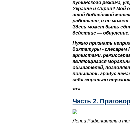
путинского режима, ут
Украине и Сирии? Мой 
этой библейской мате
работают, и не может 
Здесь может быть еди
действие — обнуление.
Нужно признать непри
диктатуры «слесарем 
артистами, режиссерам
являющимися моральн
обывателей, позволяе
повышать градус нена
себя морально неуязв
***
Часть 2. Пригово
Ленни Рифеншталь и тот,