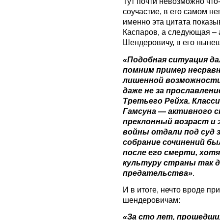
Тут почти невозможно что-
соучастие, в его самом не
именно эта цитата показы
Каспаров, а следующая –
Шендеровичу, в его ныне
«Подобная ситуация да
помним пример несравн
лишенной возможности
даже не за прославлени
Третьего Рейха. Класс
Гамсуна — активного с
преклонный возраст и з
войны отдали под суд 
собрание сочинений был
после его смерти, хотя
культуру страны так д
предательства»
.
И в итоге, нечто вроде п
шендеровичам:
«За сто лет, прошедши