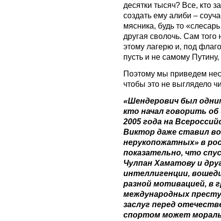
десятки тысяч? Все, кто з
создать ему алиби – соуч
мясника, будь то «слесар
другая сволочь. Сам того
этому лагерю и, под флаг
пусть и не самому Путину,
Поэтому мы приведем нес
чтобы это не выглядело ч
«Шендерович был одним
кто начал говорить об
2005 года на Всероссий
Виктор даже ставил во
нерукопожатных» в ро
показательно, что спу
Чулпан Хаматову и дру
интеллигенции, вошедш
разной мотивацией, в 
международных преступ
заслуг перед отечеств
спортом может мораль