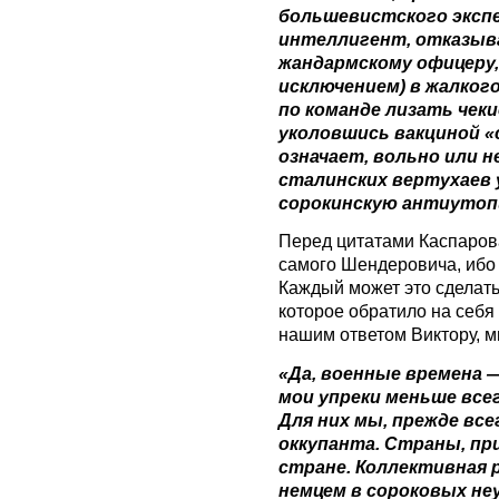
большевистского эксп
интеллигент, отказыв
жандармскому офицеру,
исключением) в жалког
по команде лизать чеки
уколовшись вакциной «
означает, вольно или 
сталинских вертухаев
сорокинскую антиутопи
Перед цитатами Каспаров
самого Шендеровича, ибо т
Каждый может это сделать
которое обратило на себя
нашим ответом Виктору, м
«Да, военные времена —
мои упреки меньше все
Для них мы, прежде вс
оккупанта. Страны, пр
стране. Коллективная 
немцем в сороковых не