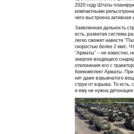
2020 году Штаты планирую
компактными рельсотронам
чего выстроена активная 
Заявленная дальность стр
есть, развитая система р
легко сможет навести "Пал
скоростью более 2 км/с. Ч
"Арматы" – не известно, н
энергия входящего снаряда
отклонения его с траекто
боекомплект Арматы. При 
нет даже взрывчатого вещ
струи от взрыва. То есть,
и ему не нужна детонация