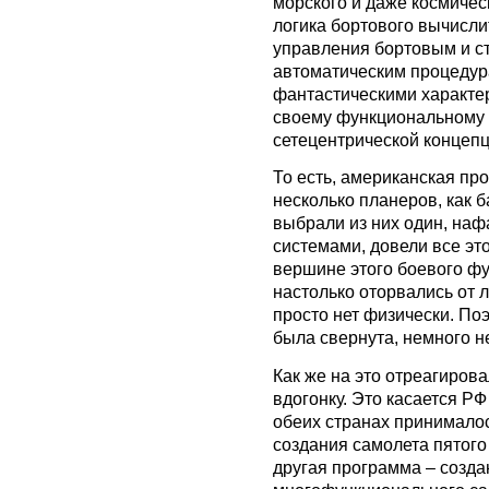
морского и даже космичес
логика бортового вычисли
управления бортовым и с
автоматическим процедура
фантастическими характер
своему функциональному 
сетецентрической концепц
То есть, американская п
несколько планеров, как 
выбрали из них один, на
системами, довели все это
вершине этого боевого фу
настолько оторвались от л
просто нет физически. По
была свернута, немного н
Как же на это отреагиров
вдогонку. Это касается РФ 
обеих странах принимало
создания самолета пятого
другая программа – созда