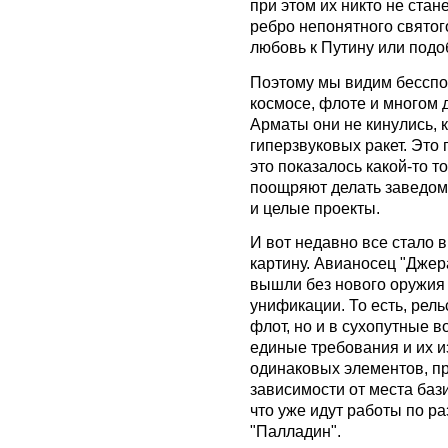
при этом их никто не стан
ребро непонятного свято
любовь к Путину или подо
Поэтому мы видим бесспо
космосе, флоте и многом д
Арматы они не кинулись, 
гиперзвуковых ракет. Это
это показалось какой-то т
поощряют делать заведом
и целые проекты.
И вот недавно все стало 
картину. Авианосец "Джер
вышли без нового оружия 
унификации. То есть, рел
флот, но и в сухопутные в
единые требования и их и
одинаковых элементов, пр
зависимости от места баз
что уже идут работы по р
"Палладин".