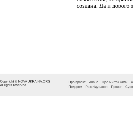
Copyright © NOVA UKRAINA.ORG
Про проект
Анонс
Щоб ми так жили
А
All rights reserved.
Подорож
Розслідування
Пролог
Сусп