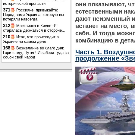
они показывают, ч
исторической пропасти
371
Россияне, привыкайте:
естественными нак
Перед вами Украина, которую вы
дают неизменный и 
потеряли навсегда
встанет на место, 
312
Москвичка в Киеве: Я
старалась держаться в стороне...
себя. И тогда можн
210
Итак, что происходит в
комбинацию в детал
Украине на самом деле
168
Возжелание во благо дня:
Часть 1. Воздушн
Гори в аду, Путин! И забери туда за
продолжение «Зв
собой свой народ