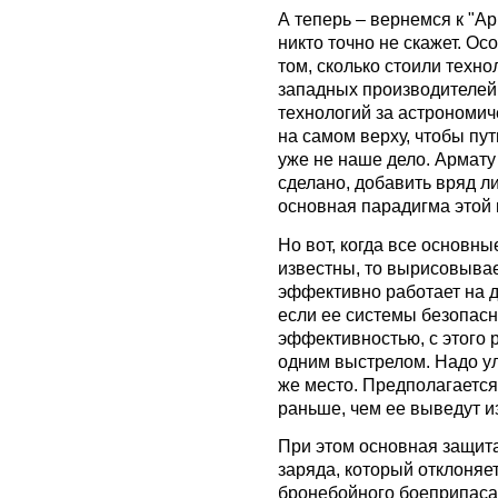
А теперь – вернемся к "Ар
никто точно не скажет. О
том, сколько стоили техно
западных производителей.
технологий за астрономи
на самом верху, чтобы пут
уже не наше дело. Армату 
сделано, добавить вряд л
основная парадигма этой
Но вот, когда все основн
известны, то вырисовывае
эффективно работает на д
если ее системы безопасн
эффективностью, с этого 
одним выстрелом. Надо ул
же место. Предполагается
раньше, чем ее выведут из
При этом основная защита
заряда, который отклоняе
бронебойного боеприпаса 