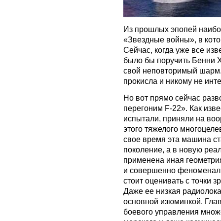
Из прошлых эпопей наибо
«Звездные войны», в котор
Сейчас, когда уже все изв
было бы поручить Бенни Х
свой неповторимый шарм.
прокисла и никому не инт
Но вот прямо сейчас разв
перегоним F-22». Как изв
испытали, приняли на воо
этого тяжелого многоцеле
свое время эта машина с
поколение, а в новую реал
применена иная геометри
и совершенно феноменаль
стоит оценивать с точки з
Даже ее низкая радиолока
основной изюминкой. Глав
боевого управления множ