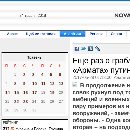
24 травня 2018
Анонс
Щоб ми так жили
Аналітика
Регіони
Освіта
Травень
Еще раз о граб
П
В
С
Ч
П
С
Н
«Армата» пути
2
3
4
5
6
1
2017-05-28 01:13:00. Аналіти
8
9
10
11
12
13
7
В продолжение н
совок рухнул под 
14
15
16
17
19
18
20
амбиций и военных 
22
23
21
24
25
26
27
пару примеров из 
28
29
30
31
вооружений, - замеч
обороны. - Одна ко
РЕЙТИНГ
вторая – на подход
371
Украина и Россия: Глубина