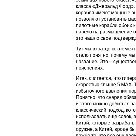
класса «Джеральд Форд». 
корабля имеют мощные эне
позволяют установить ма
пилотные корабли обоих к
навело на размышление о т
это нашло свое подтверж
Тут мы вкратце коснемся 
стало понятно, почему мы
название. Это – существ
пояснениях.
Итак, считается, что гипе
скоростью свыше 5 МАХ. Т
избыточного давления пор
Понятно, что снаряд обяз
и этого можно добиться за
классический подход, кот
использовать еще совок, 
Китай, которые разрабат
оружие, а Китай, вроде бы
важно то, что все они вая