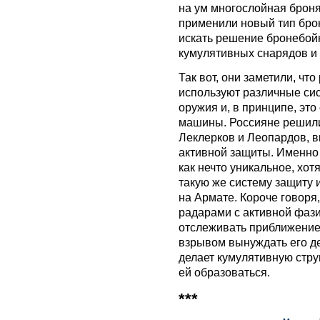
на ум многослойная брон
применили новый тип бро
искать решение бронебой
кумулятивных снарядов и 
Так вот, они заметили, чт
используют различные си
оружия и, в принципе, эт
машины. Россияне решили 
Леклерков и Леопардов, в
активной защиты. Именно
как нечто уникальное, хо
такую же систему защиту 
на Армате. Короче говоря
радарами с активной фази
отслеживать приближение
взрывом вынуждать его д
делает кумулятивную стр
ей образоваться.
***