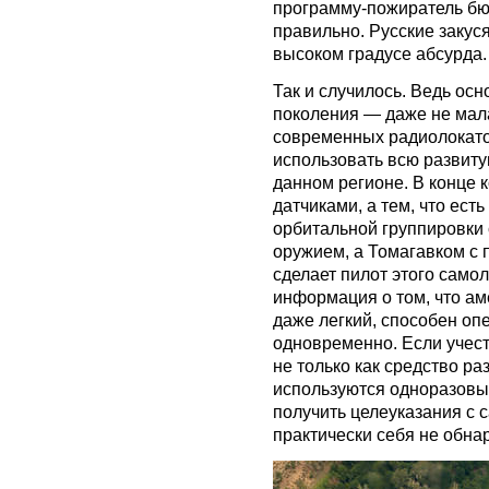
программу-пожиратель бюд
правильно. Русские закуся
высоком градусе абсурда.
Так и случилось. Ведь ос
поколения — даже не мал
современных радиолокато
использовать всю развиту
данном регионе. В конце к
датчиками, а тем, что ест
орбитальной группировки 
оружием, а Томагавком с 
сделает пилот этого самол
информация о том, что ам
даже легкий, способен о
одновременно. Если учес
не только как средство ра
используются одноразовы
получить целеуказания с с
практически себя не обна