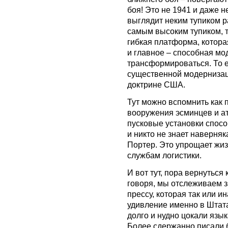
боя! Это не 1941 и даже н
выглядит неким тупиком р
самым высоким тупиком, 
гибкая платформа, котор
и главное – способная мо
трансформироваться. То е
существенной модернизац
доктрине США.
Тут можно вспомнить как 
вооружения эсминцев и ат
пусковые установки спосо
и никто не знает наверняк
Портер. Это упрощает жиз
службам логистики.
И вот тут, пора вернуться
говоря, мы отслеживаем 
прессу, которая так или ин
удивление именно в Штата
долго и нудно цокали язы
Более сдержанно писали 