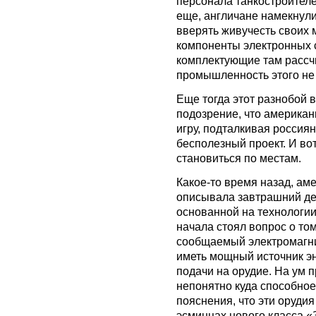
персонала танкостроителе
еще, англичане намекнули
вверять живучесть своих 
компоненты электронных с
комплектующие там рассчи
промышленность этого не 
Еще тогда этот разнобой в
подозрение, что америка
игру, подталкивая россиян
бесполезный проект. И во
становиться по местам.
Какое-то время назад, ам
описывала завтрашний ден
основанной на технологии
начала стоял вопрос о то
сообщаемый электромагни
иметь мощный источник эн
подачи на орудие. На ум 
непонятно куда способное
пояснения, что эти оруди
эсминцах нового класса 