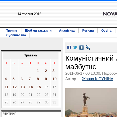
14 травня 2015
Тренінг
Щоб ми так жили
Аналітика
Регіони
Освіта
Суспільство
Травень
Комуністичний 
П
В
С
Ч
П
С
Н
майбутнє
1
2
3
2011-06-17 00:10:00. Подоро
4
5
6
7
8
9
10
Автор —
Жанна КІСУНІНА
11
12
13
14
15
16
17
18
19
20
21
22
23
24
25
26
27
28
29
30
31
РЕЙТИНГ