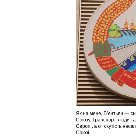
Як на мене, В’єнтьян — си
Союзу. Транспорт, люди та ї
Європі, а от скутість насе
Союзі.