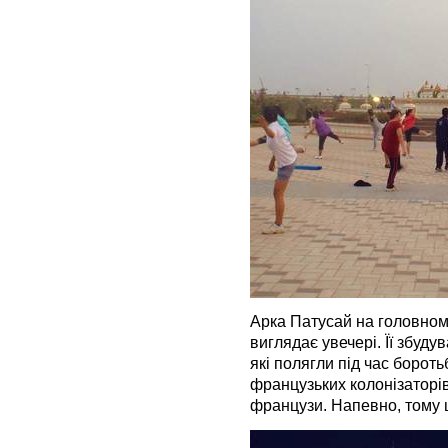
Арка Патусай на головном
виглядає увечері. Її збуд
які полягли під час бороть
французьких колонізаторів
французи. Напевно, тому 