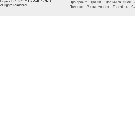
Copyright © NOVA UKRAINA.ORG
Про проект
Тренінг
Щоб ми так жили
All rights reserved.
Подорож
Розслідування
Творчість
Су