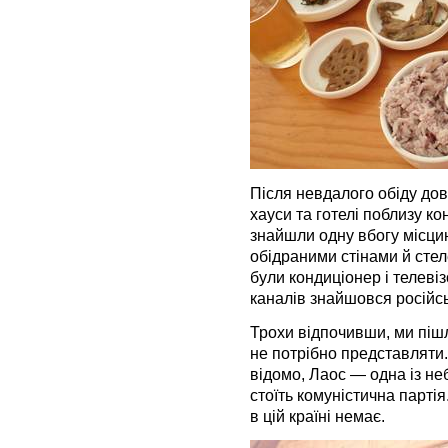
Після невдалого обіду довг
хауси та готелі поблизу к
знайшли одну вбогу місцину
обідраними стінами й стел
були кондиціонер і телевіз
каналів знайшовся російс
Трохи відпочивши, ми пішл
не потрібно представляти. 
відомо, Лаос — одна із неб
стоїть комуністична парті
в цій країні немає.