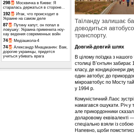
298
Москвичка в Киеве: Я
старалась держаться в стороне...
192
Итак, что происходит в
Украине на самом деле
Таїланду залишає ба
87
Путину капут, он попал в
доводиться автобусо
ловушку: Украина применила ноу-
хау ведения современных войн
транспорту.
74
Медіашкола-4
Довгий-довгий шлях
74
Александр Мнацаканян: Вам,
дорогие украинцы, придется
учиться убивать врага
В цілому поїздка з нашого
столиці В’єнтьян забирає 1
класу, де кондиціонери дм
один автобус до прикордон
мікроавтобус по Мосту тай
у 1994 р.
Комуністичний Лаос зустр
намагався ошукати. Річ у т
але прикордонники сказали
доларовому еквіваленті — 
спеціально взяли із собо
Напевно, щоби помститися