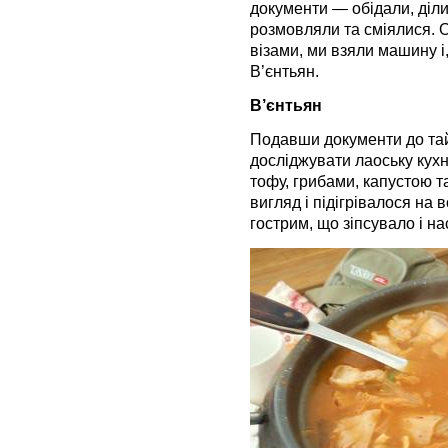
документи — обідали, діл
розмовляли та сміялися. 
візами, ми взяли машину і
В’єнтьян.
В’єнтьян
Подавши документи до тай
досліджувати лаоську кух
тофу, грибами, капустою 
вигляд і підігрівалося на 
гострим, що зіпсувало і нас