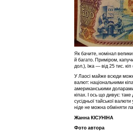
Як бачите, номінал велики
й багато. Приміром, капучин
дол.), їжа — від 25 тис. кіп 
У Лаосі майже всюди можн
валют: національними кіп
американськими доларами
кіпах. І ось що дивує: та
сусідньої тайської валюти 
ніде не можна обміняти лао
Жанна КІСУНІНА
Фото автора