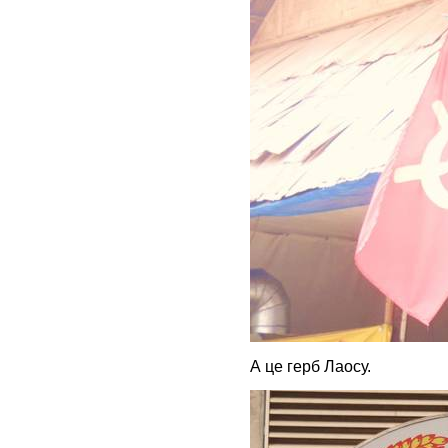
А це герб Лаосу.