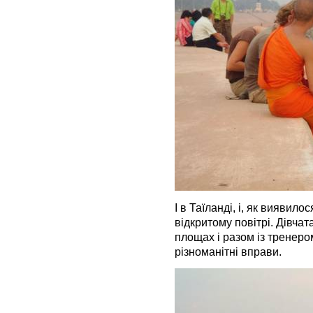
І в Таїланді, і, як виявил
відкритому повітрі. Дівча
площах і разом із тренером
різноманітні вправи.