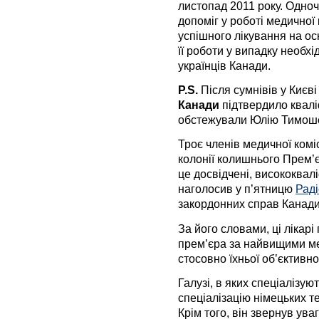
листопад 2011 року. Одноч
допоміг у роботі медичної 
успішного лікування на ос
її роботи у випадку необхід
українців Канади.
P.S.
Після сумнівів у Києв
Канади
підтвердило кваліф
обстежували Юлію Тимошен
Троє членів медичної коміс
колонії колишнього Прем’
це досвідчені, висококвалі
наголосив у п’ятницю
Рад
закордонних справ Канад
За його словами, ці лікар
прем’єра за найвищими м
стосовно їхньої об’єктивнос
Галузі, в яких спеціалізую
спеціалізацію німецьких те
Крім того, він звернув ува