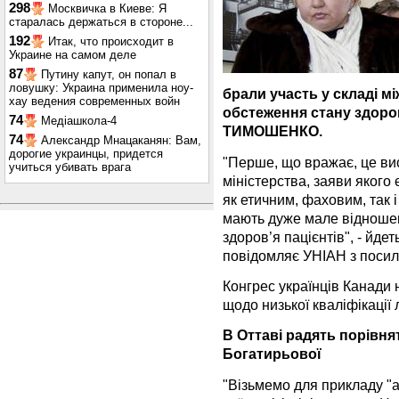
298
Москвичка в Киеве: Я
старалась держаться в стороне...
192
Итак, что происходит в
Украине на самом деле
87
Путину капут, он попал в
ловушку: Украина применила ноу-
брали участь у складі мі
хау ведения современных войн
обстеження стану здоров
74
Медіашкола-4
ТИМОШЕНКО.
74
Александр Мнацаканян: Вам,
дорогие украинцы, придется
"Перше, що вражає, це вис
учиться убивать врага
міністерства, заяви якого
як етичним, фаховим, так
мають дуже мале відношен
здоров’я пацієнтів", - йде
повідомляє УНІАН з пос
Конгрес українців Канади 
щодо низької кваліфікації 
В Оттаві радять порівня
Богатирьової
"Візьмемо для прикладу "а