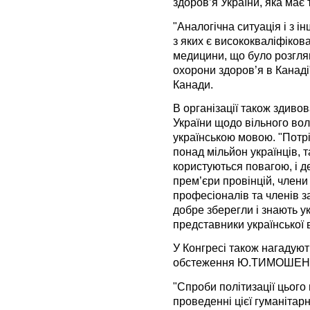
здоров’я України, яка має 
"Аналогічна ситуація і з і
з яких є висококваліфіков
медицини, що було розгля
охорони здоров’я в Канаді
Канади.
В організації також здиво
України щодо вільного во
українською мовою. "Потр
понад мільйон українців, т
користуються повагою, і д
прем’єри провінцій, члени 
професіоналів та членів з
добре зберегли і знають ук
представники української в
У Конгресі також нагадуют
обстеження Ю.ТИМОШЕНКО 
"Спроби політизації цього
проведенні цієї гуманітарн