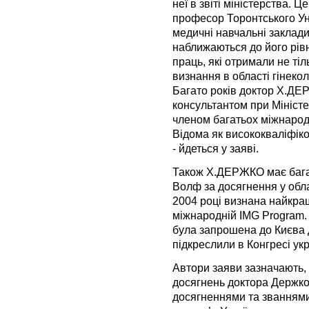
неї в звіті міністерства.
професор Торонтського Ун
медичні навчальні заклади 
наближаються до його рів
праць, які отримали не тіл
визнання в області гінекол
Багато років доктор Х.ДЕ
консультантом при Міністе
членом багатьох міжнародн
Відома як висококваліфіко
- йдеться у заяві.
Також Х.ДЕРЖКО має багат
Волф за досягнення у облас
2004 році визнана найкр
міжнародній IMG Program
була запрошена до Києва 
підкреслили в Конгресі ук
Автори заяви зазначають,
досягнень доктора Держко,
досягненнями та званнями