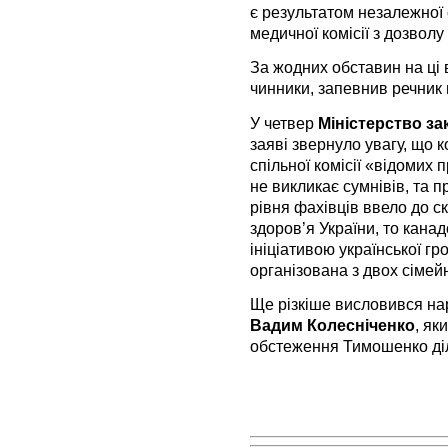
є результатом незалежної 
медичної комісії з дозвол
За жодних обставин на ці 
чинники, запевнив речник 
У четвер
Міністерство за
заяві звернуло увагу, що 
спільної комісії «відомих 
не викликає сумнівів, та 
рівня фахівців ввело до ск
здоров’я України, то кана
ініціативою української гро
організована з двох сімейн
Ще різкіше висловився нар
Вадим Колесніченко
, як
обстеження Тимошенко діл