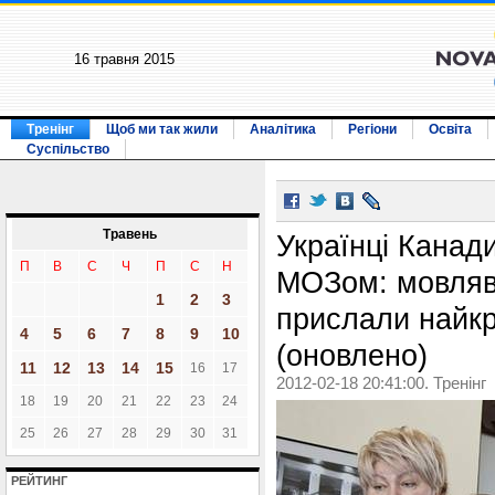
16 травня 2015
Тренінг
Щоб ми так жили
Аналітика
Регіони
Освіта
Суспільство
Травень
Українці Канад
П
В
С
Ч
П
С
Н
МОЗом: мовляв
1
2
3
прислали найкр
4
5
6
7
8
9
10
(оновлено)
11
12
13
14
15
16
17
2012-02-18 20:41:00. Тренінг
18
19
20
21
22
23
24
25
26
27
28
29
30
31
РЕЙТИНГ