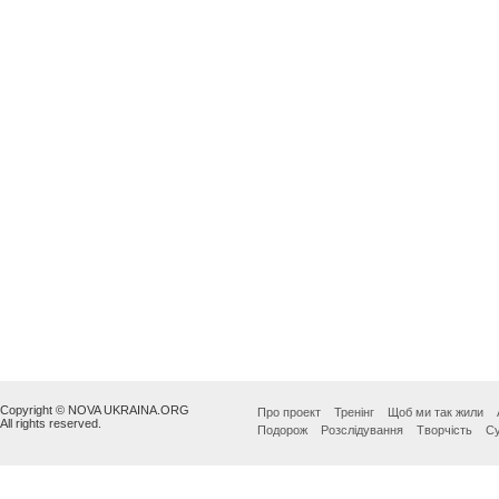
Copyright © NOVA UKRAINA.ORG
Про проект
Тренінг
Щоб ми так жили
All rights reserved.
Подорож
Розслідування
Творчість
Су