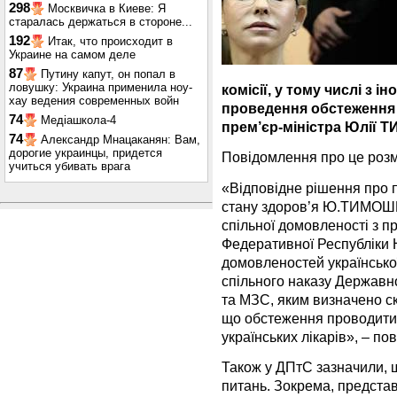
298
Москвичка в Киеве: Я
старалась держаться в стороне...
192
Итак, что происходит в
Украине на самом деле
87
Путину капут, он попал в
ловушку: Украина применила ноу-
комісії, у тому числі з 
хау ведения современных войн
проведення обстеження 
74
Медіашкола-4
прем’єр-міністра Юлії
74
Александр Мнацаканян: Вам,
дорогие украинцы, придется
Повідомлення про це роз
учиться убивать врага
«Відповідне рішення про 
стану здоров’я Ю.ТИМОШЕ
спільної домовленості з 
Федеративної Республіки Н
домовленостей української
спільного наказу Державно
та МЗС, яким визначено скл
що обстеження проводитим
українських лікарів», – по
Також у ДПтС зазначили, щ
питань. Зокрема, представ