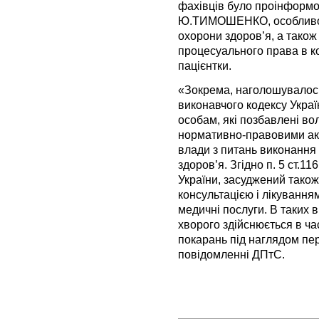
фахівців було проінформо
Ю.ТИМОШЕНКО, особливост
охорони здоров’я, а також
процесуального права в к
пацієнтки.
«Зокрема, наголошувалось
виконавчого кодексу Україн
особам, які позбавлені во
нормативно-правовими ак
влади з питань виконання 
здоров’я. Згідно п. 5 ст.1
України, засуджений також
консультацією і лікування
медичні послуги. В таких 
хворого здійснюється в ча
покарань під наглядом пер
повідомленні ДПтС.