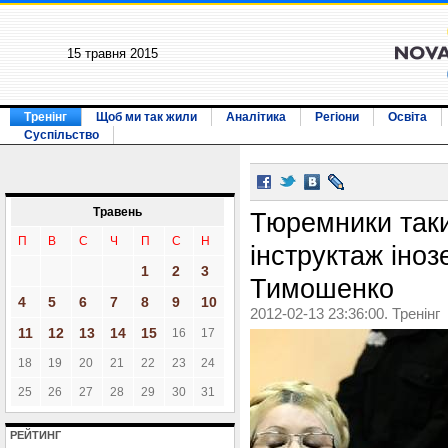
15 травня 2015
Тренінг
Щоб ми так жили
Аналітика
Регіони
Освіта
Суспільство
Травень
Тюремники так
П
В
С
Ч
П
С
Н
інструктаж іноз
1
2
3
Тимошенко
4
5
6
7
8
9
10
2012-02-13 23:36:00. Тренінг
11
12
13
14
15
16
17
18
19
20
21
22
23
24
25
26
27
28
29
30
31
РЕЙТИНГ