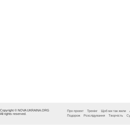
Copyright © NOVA UKRAINA.ORG
Про проект
Тренінг
Щоб ми так жили
All rights reserved.
Подорож
Розслідування
Творчість
Су