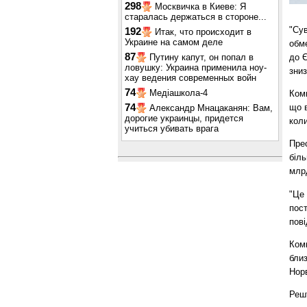
298
Москвичка в Киеве: Я
старалась держаться в стороне...
"Сув
192
Итак, что происходит в
Украине на самом деле
обме
87
до Є
Путину капут, он попал в
ловушку: Украина применила ноу-
зниз
хау ведения современных войн
74
Медіашкола-4
Ком
що в
74
Александр Мнацаканян: Вам,
дорогие украинцы, придется
коли
учиться убивать врага
Пре
біль
млрд
"Це 
пост
пові
Ком
близ
Норв
Реш