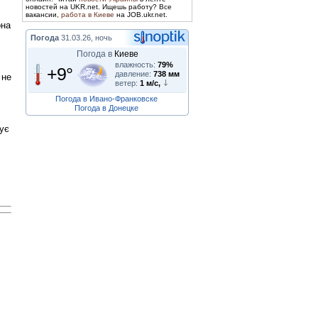
новостей на UKR.net. Ищешь работу? Все
вакансии,
работа в Киеве
на JOB.ukr.net.
она
Погода
31.03.26, ночь
Погода в
Киеве
влажность:
79%
+9°
давление:
738 мм
 не
ветер:
1 м/с,
Погода в Ивано-Франковске
Погода в Донецке
ує