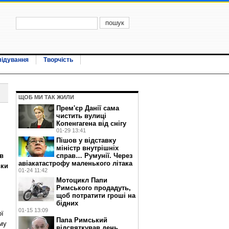
лідування
Творчість
ЩОБ МИ ТАК ЖИЛИ
Прем'єр Данії сама
чистить вулиці
Копенгагена від снігу
01-29 13:41
Пішов у відставку
міністр внутрішніх
в
справ… Румунії. Через
авіакатастрофу маленького літака
вки
01-24 11:42
Мотоцикл Папи
Римського продадуть,
щоб потратити гроші на
бідних
01-15 13:09
ої
Папа Римський
му
відсвяткував день