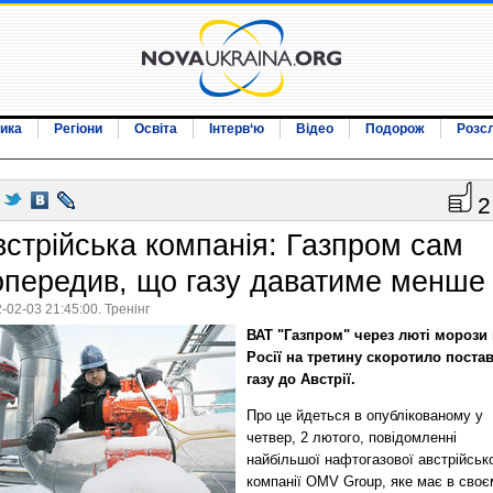
ика
Регіони
Освіта
Інтерв‘ю
Відео
Подорож
Розс
2
встрійська компанія: Газпром сам
опередив, що газу даватиме менше
-02-03 21:45:00. Тренінг
ВАТ "Газпром" через люті морози 
Росії на третину скоротило поста
газу до Австрії.
Про це йдеться в опублікованому у
четвер, 2 лютого, повідомленні
найбільшої нафтогазової австрійськ
компанії OMV Group, яке має в своє