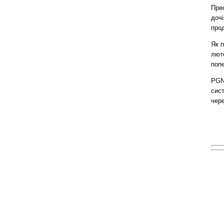
Пре
дочі
прод
Як 
люто
попе
PGN
сис
чере