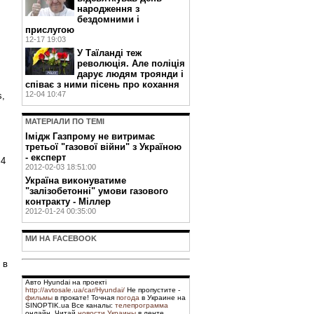
народження з
бездомними і
прислугою
12-17 19:03
У Таїланді теж
революція. Але поліція
дарує людям троянди і
співає з ними пісень про кохання
12-04 10:47
s,
МАТЕРIАЛИ ПО ТЕМI
Імідж Газпрому не витримає
третьої "газової війни" з Україною
- експерт
,4
2012-02-03 18:51:00
Україна виконуватиме
"залізобетонні" умови газового
контракту - Міллер
2012-01-24 00:35:00
МИ НА FACEBOOK
 в
Авто Hyundai на проекті
http://avtosale.ua/car/Hyundai/
Не пропустите -
фильмы
в прокате! Точная
погода
в Украине на
SINOPTIK.ua Все каналы:
телепрограмма
онлайн. Читай
новости Украины
в ленте