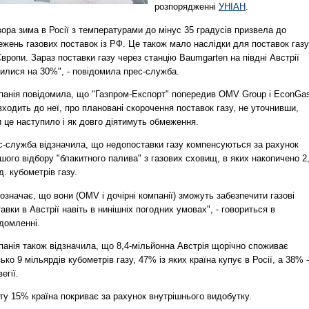
розпорядженні
УНІАН
.
ора зима в Росії з температурами до мінус 35 градусів призвела до
жень газових поставок із РФ. Це також мало наслідки для поставок газу
вропи. Зараз поставки газу через станцію Baumgarten на півдні Австрії
илися на 30%", - повідомила прес-служба.
панія повідомила, що "Газпром-Експорт" попередив OMV Group і EconGa
ходить до неї, про плановані скорочення поставок газу, не уточнивши,
 це наступило і як довго діятимуть обмеження.
с-служба відзначила, що недопоставки газу компенсуються за рахунок
шого відбору "блакитного палива" з газових сховищ, в яких накопичено 2
. кубометрів газу.
означає, що вони (OMV і дочірні компанії) зможуть забезпечити газові
авки в Австрії навіть в нинішніх погодних умовах", - говориться в
домленні.
панія також відзначила, що 8,4-мільйонна Австрія щорічно споживає
ько 9 мільярдів кубометрів газу, 47% із яких країна купує в Росії, а 38% -
егії.
ту 15% країна покриває за рахунок внутрішнього видобутку.