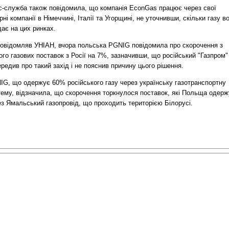
с-служба також повідомила, що компанія EconGas працює через свої
рні компанії в Німеччині, Італії та Угорщині, не уточнивши, скільки газу в
ає на цих ринках.
повідомляв УНІАН, вчора польська PGNIG повідомила про скорочення з
го газових поставок з Росії на 7%, зазначивши, що російський "Газпром"
редив про такий захід і не пояснив причину цього рішення.
IG, що одержує 60% російського газу через українську газотранспортну
тему, відзначила, що скорочення торкнулося поставок, які Польща одерж
з Ямальський газопровід, що проходить територією Білорусі.