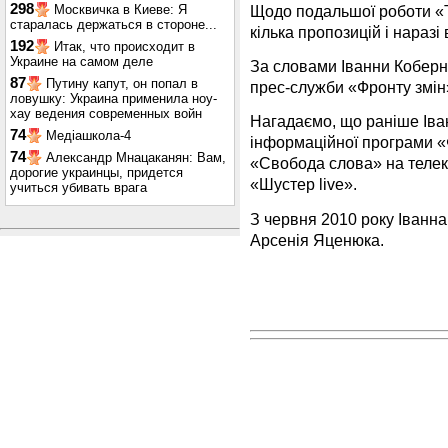
298
Щодо подальшої роботи «Т
Москвичка в Киеве: Я
старалась держаться в стороне...
кілька пропозицій і наразі
192
Итак, что происходит в
Украине на самом деле
За словами Іванни Коберни
87
Путину капут, он попал в
прес-служби «Фронту змін
ловушку: Украина применила ноу-
хау ведения современных войн
Нагадаємо, що раніше Ів
74
Медіашкола-4
інформаційної програми 
74
Александр Мнацаканян: Вам,
«Свобода слова» на телек
дорогие украинцы, придется
«Шустер live».
учиться убивать врага
З червня 2010 року Іванн
Арсенія Яценюка.