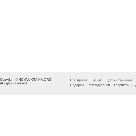
Copyright © NOVA UKRAINA.ORG
Про проект
Тренінг
Щоб ми так жили
All rights reserved.
Подорож
Розслідування
Творчість
Су