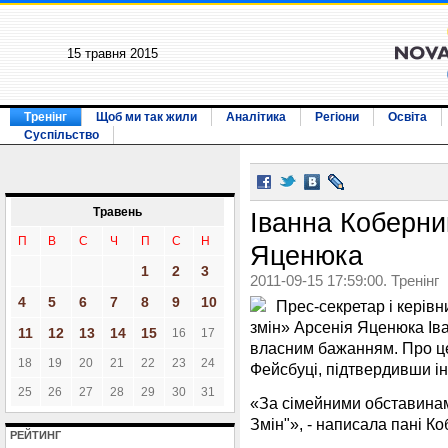
15 травня 2015
Тренінг
Щоб ми так жили
Аналітика
Регіони
Освіта
Суспільство
Травень
Іванна Коберни
П
В
С
Ч
П
С
Н
Яценюка
1
2
3
2011-09-15 17:59:00. Тренінг
4
5
6
7
8
9
10
Прес-секретар і керівн
змін» Арсенія Яценюка Ів
11
12
13
14
15
16
17
власним бажанням. Про це 
18
19
20
21
22
23
24
Фейсбуці, підтвердивши і
25
26
27
28
29
30
31
«За сімейними обставина
Змін"», - написала пані Ко
РЕЙТИНГ