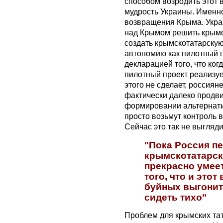
способом возродить этот 
мудрость Украины. Именно
возвращения Крыма. Укра
над Крымом решить крымс
создать крымскотатарску
автономию как пилотный п
декларацией того, что ког
пилотный проект реализуе
этого не сделает, россиян
фактически далеко продв
формировании альтернати
просто возьмут контроль 
Сейчас это так не выгляди
"Пока Россия п
крымскотатарск
прекрасно умее
того, что и это
буйных выгонит
сидеть тихо"
Проблем для крымских тат