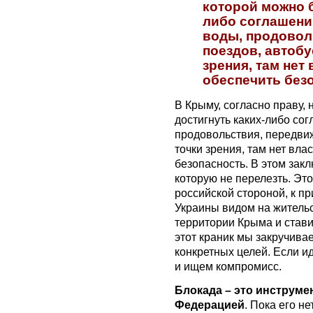
которой можно 
либо соглашений
воды, продовол
поездов, автобу
зрения, там нет
обеспечить без
В Крыму, согласно праву, 
достигнуть каких-либо сог
продовольствия, передви
точки зрения, там нет вла
безопасность. В этом закл
которую не перелезть. Эт
российской стороной, к п
Украины видом на жительс
территории Крыма и стави
этот краник мы закручивае
конкретных целей. Если и
и ищем компромисс.
Блокада – это инструме
Федерацией
. Пока его н