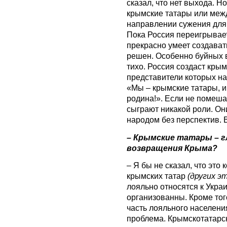
сказал, что нет выхода. Но
крымские татары или меж
направлении сужения для
Пока Россия переигрывает
прекрасно умеет создавать
решен. Особенно буйных в
тихо. Россия создаст крым
представители которых на
«Мы – крымские татары, и
родина!». Если не помеша
сыграют никакой роли. О
народом без перспектив. 
– Крымские татары – г
возвращения Крыма?
– Я бы не сказал, что это
крымских татар
(других э
лояльно относятся к Укра
организованны. Кроме тог
часть лояльного населени
проблема. Крымскотатарс