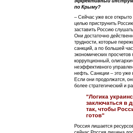
эффективный инструме
по Крыму?
– Сейчас уже все открыто 
целью приструнить Россию
заставить Россию слушать
Они достаточно действенн
трудности, которые пережи
санкций, а по большей ча
экономических просчетов
коррупционный, олигархич
неэффективного управлени
нефть. Санкции – это уже 
Если они продолжатся, они
более стратегический и р
"Логика украин
заключаться в 
так, чтобы Росс
готов"
Россия лишается ресурсов 
сейчас Россия лишена дос