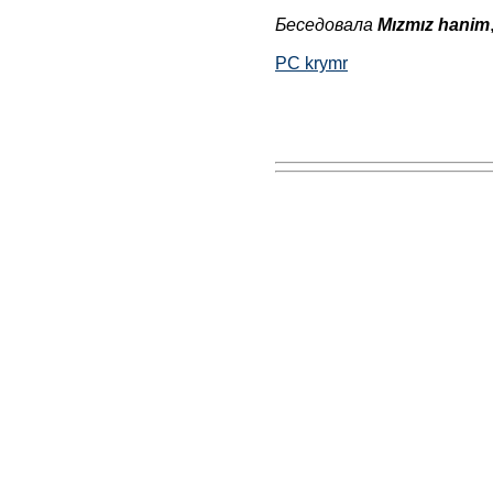
Беседовала
Mızmız hanim
РС krymr