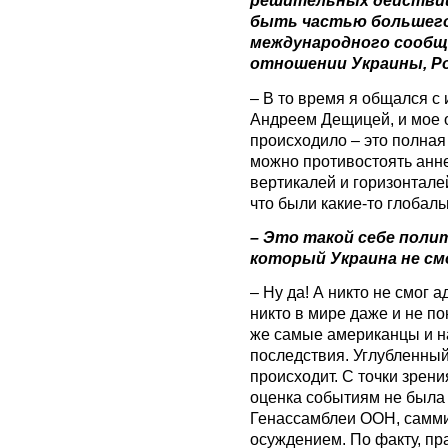
решительных действий
быть частью большего 
международного сообщ
отношении Украины, Р
– В то время я общался с 
Андреем Дещицей, и мое о
происходило – это полная
можно противостоять анне
вертикалей и горизонтале
что были какие-то глобал
– Это такой себе полит
который Украина не с
– Ну да! А никто не смог 
никто в мире даже и не по
же самые американцы и н
последствия. Углубленны
происходит. С точки зрен
оценка событиям не была
Генассамблеи ООН, самми
осуждением. По факту, п