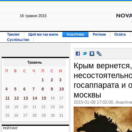
16 травня 2015
Тренінг
Щоб ми так жили
Аналітика
Регіони
Освіта
Суспільство
Травень
Крым вернется,
П
В
С
Ч
П
С
Н
несостоятельно
1
2
3
госаппарата и 
4
5
6
7
8
9
10
москвы
11
12
13
14
15
16
17
2015-01-08 17:02:00. Аналіти
18
19
20
21
22
23
24
25
26
27
28
29
30
31
РЕЙТИНГ