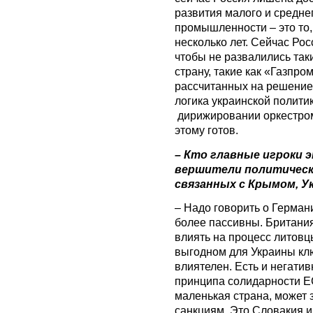
развития малого и средне
промышленности – это то,
несколько лет. Сейчас Рос
чтобы не развалились так
страну, такие как «Газпро
рассчитанных на решение
логика украинской полити
дирижировании оркестром 
этому готов.
– Кто главные игроки 
вершители политически
связанных с Крымом, У
– Надо говорить о Герман
более пассивны. Британи
влиять на процесс литовц
выгодном для Украины ключ
влиятелен. Есть и негатив
принципа солидарности ЕС
маленькая страна, может 
санкциям. Это Словакия и 