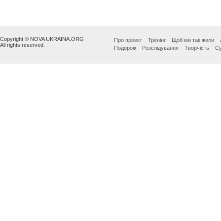
Copyright © NOVA UKRAINA.ORG
Про проект
Тренінг
Щоб ми так жили
All rights reserved.
Подорож
Розслідування
Творчість
Су