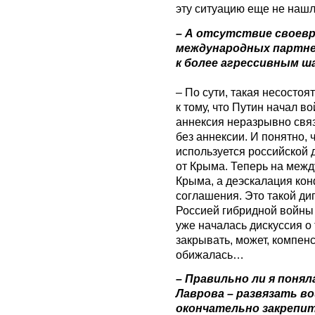
эту ситуацию еще не нашл
– А отсутствие своевр
международных партне
к более агрессивным ш
– По сути, такая несостоя
к тому, что Путин начал в
аннексия неразрывно свя
без аннексии. И понятно, 
используется российской
от Крыма. Теперь на межд
Крыма, а деэскалация кон
соглашения. Это такой д
Россией гибридной войны
уже началась дискуссия о 
закрывать, может, компен
обижалась…
– Правильно ли я поня
Лаврова – развязать во
окончательно закрепит