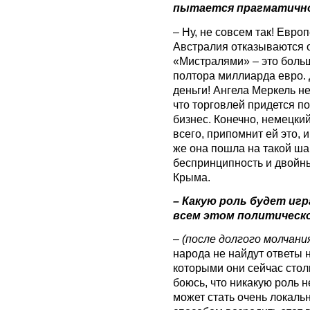
пытается прагматичн
– Ну, не совсем так! Евр
Австралия отказываются о
«Мистралями» – это боль
полтора миллиарда евро.
деньги! Ангела Меркель н
что торговлей придется по
бизнес. Конечно, немецкий
всего, припомнит ей это, 
же она пошла на такой ша
беспринципность и двойн
Крыма.
– Какую роль будет иг
всем этом политическ
–
(после долгого молчани
народа не найдут ответы 
которыми они сейчас столк
боюсь, что никакую роль 
может стать очень локал