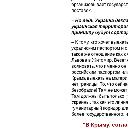
организовывает государс
поставок.
– Но ведь Украина декл
украинская территория,
принципу будут сортир
– К тому, кто хочет выеха
украинским паспортом и с
такое же отношение как к 
Львова в Житомир. Везет с
волновать, что именно он 
российским паспортом или
Крыма выехать на материк 
нет границы. То, что сейч
безобразие! Там не может
Там должны быть только 
Украины, так как это лин
гуманитарный коридор для
более государственного, 
"В Крыму, согла