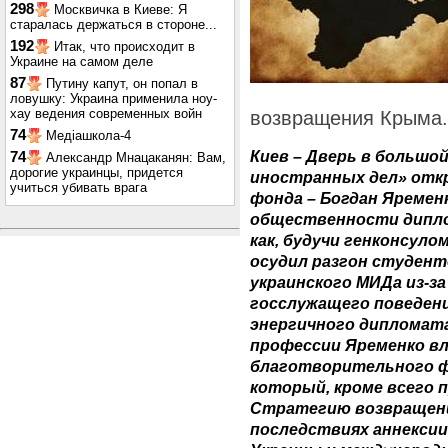
298
Москвичка в Киеве: Я
старалась держаться в стороне...
192
Итак, что происходит в
Украине на самом деле
87
Путину капут, он попал в
ловушку: Украина применила ноу-
хау ведения современных войн
возвращения Крыма.
74
Медіашкола-4
Киев – Дверь в большо
74
Александр Мнацаканян: Вам,
дорогие украинцы, придется
иностранных дел» отк
учиться убивать врага
фонда – Богдан Яремен
общественности дипло
как, будучи генконсуло
осудил разгон студент
украинского МИДа из-з
госслужащего поведени
энергичного дипломата
профессии Яременко вл
благотворительного ф
который, кроме всего 
Стратегию возвращени
последствиях аннексии