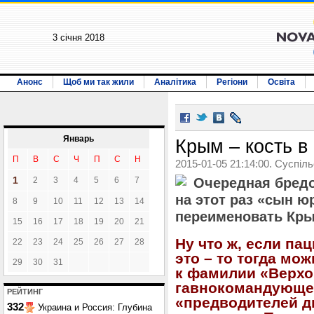
3 січня 2018
Анонс
Щоб ми так жили
Аналітика
Регіони
Освіта
Январь
Крым – кость в
П
В
С
Ч
П
С
Н
2015-01-05 21:14:00. Суспіл
1
2
3
4
5
6
7
Очередная бредо
на этот раз «сын 
8
9
10
11
12
13
14
переименовать Кры
15
16
17
18
19
20
21
Ну что ж, если па
22
23
24
25
26
27
28
это – то тогда мо
29
30
31
к фамилии «Верхо
гавнокомандующег
РЕЙТИНГ
«предводителей д
332
Украина и Россия: Глубина