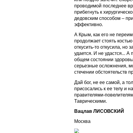
проводимой последнее вр
прибегнуть к хирургическ
дедовским способом – при
эффективно.
А Крым, как его не переим
продолжает стоять костью
откусить-то откусила, но 
удается. И не удастся...
общем состоянии здоровь
серьезные осложнения, м
стечении обстоятельств пр
Дай бог, не ее самой, а т
присосались к ее телу и н
правителями-повелителям
Таврическими.
Вацлав ЛИСОВСКИЙ
Москва