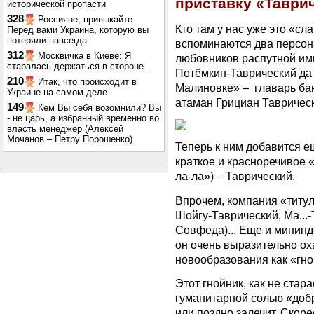
приставку «Таври
исторической пропасти
328
Россияне, привыкайте:
Кто там у нас уже это «с
Перед вами Украина, которую вы
потеряли навсегда
вспоминаются два персон
312
Москвичка в Киеве: Я
любовников распутной имп
старалась держаться в стороне...
Потёмкин-Таврический да
210
Итак, что происходит в
Малиновке» – главарь бан
Украине на самом деле
атаман Грициан Тавричес
149
Кем Вы себя возомнили? Вы
- не царь, а избранный временно во
власть менеджер (Алексей
Мочанов – Петру Порошенко)
Теперь к ним добавится 
краткое и красноречивое 
ла-ла») – Таврический.
Впрочем, компания «титул
Шойгу-Таврический, Ма...-
Совфеда)... Еще и мининд
он очень выразительно ох
новообразования как «гно
Этот гнойник, как не стар
гуманитарной солью «доб
или поздно залечит. Скоре