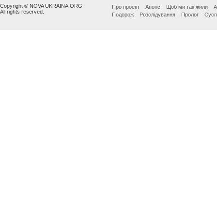
Copyright © NOVA UKRAINA.ORG
Про проект
Анонс
Щоб ми так жили
А
All rights reserved.
Подорож
Розслідування
Пролог
Сусп