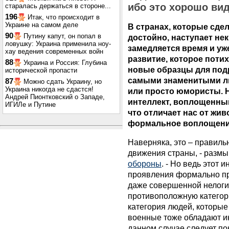
ибо это хорошо вид
старалась держаться в стороне...
196
Итак, что происходит в
Украине на самом деле
В странах, которые сде
90
Путину капут, он попал в
достойно, наступает нек
ловушку: Украина применила ноу-
замедляется время и уж
хау ведения современных войн
развитие, которое поти
88
Украина и Россия: Глубина
новые образцы для подр
исторической пропасти
самыми знаменитыми л
87
Можно сдать Украину, но
Украина никогда не сдастся!
или просто юмористы. Н
Андрей Пионтковский о Западе,
интеллект, воплощенный
ИГИЛе и Путине
что отличает нас от жив
формальное воплощени
Наверняка, это – правиль
движения страны, - размы
обороны
. - Но ведь этот
проявления формально про
даже совершенной нелогичн
противоположную категор
категория людей, которые
военные тоже обладают ин
данном случае следует пон