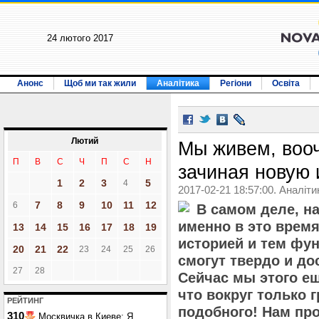
24 лютого 2017
Анонс
Щоб ми так жили
Аналітика
Регіони
Освіта
Лютий
Мы живем, воо
П
В
С
Ч
П
С
Н
зачиная новую
1
2
3
5
4
2017-02-21 18:57:00. Аналіти
7
8
9
10
11
12
6
В самом деле, н
именно в это врем
13
14
15
16
17
18
19
историей и тем фу
20
21
22
23
24
25
26
смогут твердо и до
27
28
Сейчас мы этого ещ
что вокруг только г
РЕЙТИНГ
подобного! Нам про
310
Москвичка в Киеве: Я