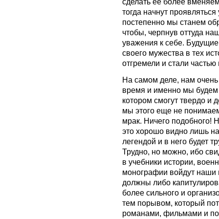
сделать ее более вменяем
тогда начнут проявляться
постепенно мы станем обр
чтобы, черпнув оттуда наш
уважения к себе. Будущие
своего мужества в тех ис
отгремели и стали частью 
На самом деле, нам очень
время и именно мы будем 
котором смогут твердо и 
мы этого еще не понимаем 
мрак. Ничего подобного! Н
это хорошо видно лишь на
легендой и в него будет 
Трудно, но можно, ибо сви
в учебники истории, воен
монографии войдут наши в
должны либо капитулирова
более сильного и организ
тем порывом, который пот
романами, фильмами и п