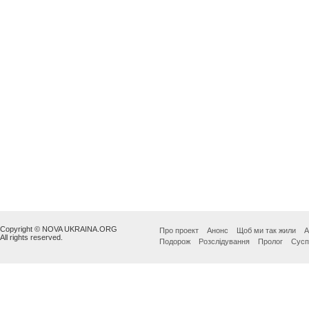
Copyright © NOVA UKRAINA.ORG
Про проект
Анонс
Щоб ми так жили
А
All rights reserved.
Подорож
Розслідування
Пролог
Сусп