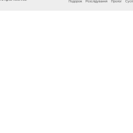
Подорож
Розслідування
Пролог
Сусп