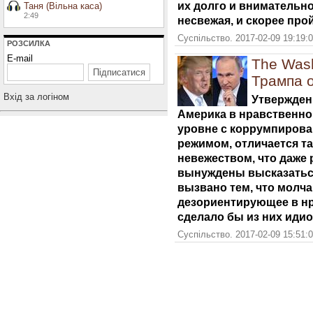
их долго и внимательн
Таня (Вільна каса)
2:49
несвежая, и скорее про
Суспільство. 2017-02-09 19:19:
РОЗСИЛКА
E-mail
The Wash
Трампа 
Вхiд за логiном
Утверждени
Америка в нравственно
уровне с коррумпиров
режимом, отличается т
невежеством, что даже
вынуждены высказаться
вызвано тем, что молча
дезориентирующее в н
сделало бы из них идио
Суспільство. 2017-02-09 15:51: