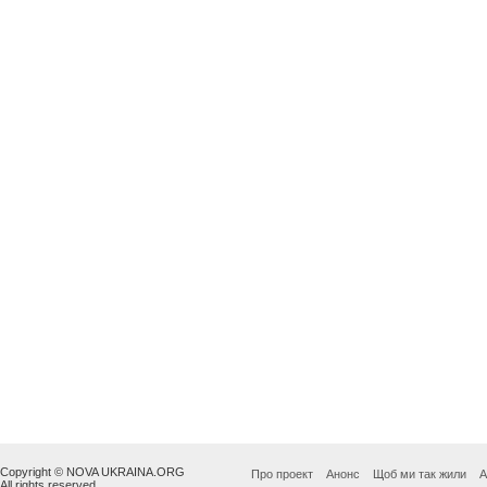
Copyright © NOVA UKRAINA.ORG
Про проект
Анонс
Щоб ми так жили
А
All rights reserved.