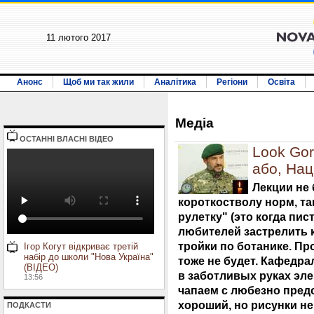
11 лютого 2017
Анонс
Щоб ми так жили
Аналітика
Регіони
Освіта
Медiа
ОСТАННI ВЛАСНI ВIДЕО
Look Gor
або, Нац
Лекции не 
короткостволу норм, т
рулетку" (это когда пи
любителей застрелить к
тройки по ботанике. П
Ігор Когут відкриває третій
набір до школи "Нова Україна"
тоже не будет. Кафедр
(ВІДЕО)
в заботливых руках эле
13:56
чапаем с любезно пред
хороший, но рисунки не
ПОДКАСТИ