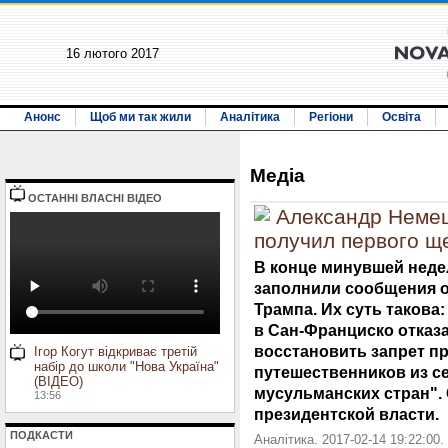
16 лютого 2017
Анонс
Щоб ми так жили
Аналітика
Регіони
Освіта
Медiа
ОСТАННI ВЛАСНI ВIДЕО
Александр Немец
получил первого щ
В конце минувшей неде
заполнили сообщения 
Трампа. Их суть таков
в Сан-Франциско отказа
восстановить запрет п
Ігор Когут відкриває третій
набір до школи "Нова Україна"
путешественников из 
(ВІДЕО)
мусульманских стран".
13:56
президентской власти.
ПОДКАСТИ
Аналітика. 2017-02-14 19:22:00.