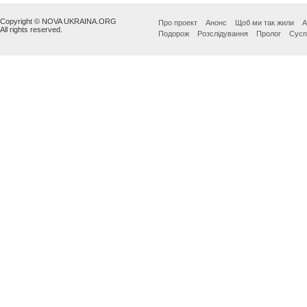
Copyright © NOVA UKRAINA.ORG
Про проект
Анонс
Щоб ми так жили
А
All rights reserved.
Подорож
Розслідування
Пролог
Сусп