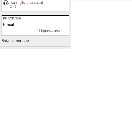
Таня (Вільна каса)
2:49
РОЗСИЛКА
E-mail
Вхiд за логiном