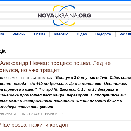
ика
Регіони
Освіта
Інтерв‘ю
Відео
Подорож
Розсл
дiа
Александр Немец: процесс пошел. Лед не
онулся, но уже трещит
елось мне начать статью так:
"Вот уже 3 дня у нас в Twin Cities совс
енняя погода – до +15 по Цельсию. Да и в политике "Окончилась
ма тревоги нашей!"
(Ричард III, Шекспир)
С 13 по 19 февраля в
шингтоне произошел настоящий переворот. С пропутинскими
мпатиями и настроениями покончено. Флинн позорно бежал и
мосфера стала очищаться.
ільство. 2017-02-21 23:43:00. Рейтинг — 8
Час розвантажити кордон