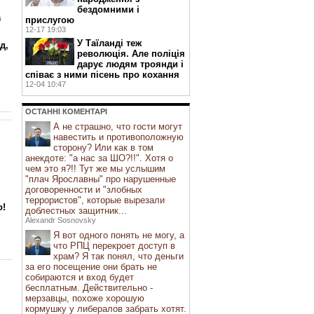
бездомними і
а
прислугою
12-17 19:03
У Таїланді теж
д,
революція. Але поліція
дарує людям троянди і
співає з ними пісень про кохання
12-04 10:47
ОСТАННI КОМЕНТАРI
А не страшно, что гости могут
навестить и противоположную
сторону? Или как в том
анекдоте: "а нас за ШО?!!". Хотя о
чем это я?!! Тут же мы услышим
"плач Ярославны" про нарушенные
договоренности и "злобных
террористов", которые вырезали
о!
доблестных защитник...
Alexandr Sosnovsky
Я вот одного понять не могу, а
что РПЦ перекроет доступ в
храм? Я так понял, что деньги
за его посещение они брать не
собираются и вход будет
бесплатным. Действительно -
мерзавцы, похоже хорошую
кормушку у либералов забрать хотят.