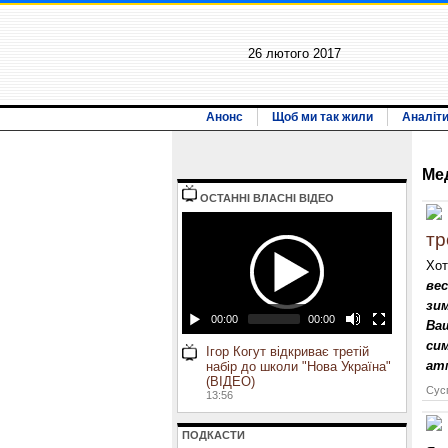
26 лютого 2017
Анонс
Щоб ми так жили
Аналіт
Ме
ОСТАННI ВЛАСНI ВIДЕО
тр
Хот
вес
зи
00:00
00:00
Ва
си
Ігор Когут відкриває третій
ат
набір до школи "Нова Україна"
(ВІДЕО)
Сусп
13:56
ПОДКАСТИ