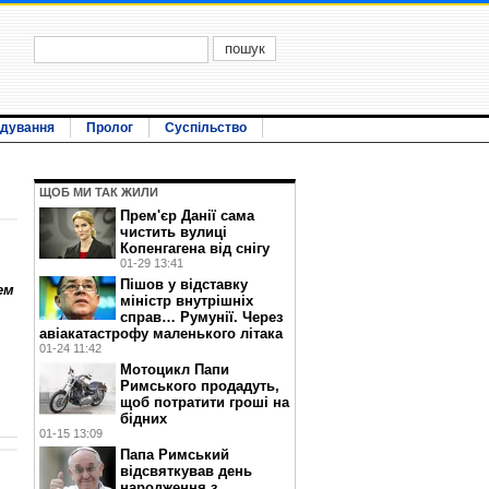
ідування
Пролог
Суспільство
ЩОБ МИ ТАК ЖИЛИ
Прем'єр Данії сама
чистить вулиці
Копенгагена від снігу
01-29 13:41
Пішов у відставку
ем
міністр внутрішніх
справ… Румунії. Через
авіакатастрофу маленького літака
01-24 11:42
Мотоцикл Папи
Римського продадуть,
щоб потратити гроші на
бідних
01-15 13:09
Папа Римський
відсвяткував день
народження з