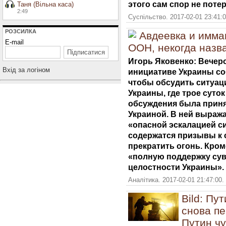
этого сам спор не поте
Таня (Вільна каса)
2:49
Суспільство. 2017-02-01 23:41:
РОЗСИЛКА
Авдеевка и имма
E-mail
ООН, некогда назв
Игорь Яковенко: Вечеро
Вхiд за логiном
инициативе Украины со
чтобы обсудить ситуац
Украины, где трое суток
обсуждения была приня
Украиной. В ней выраж
«опасной эскалацией с
содержатся призывы к
прекратить огонь. Кром
«полную поддержку сув
целостности Украины».
Аналітика. 2017-02-01 21:47:00.
Bild: Пу
снова пе
Путин чу