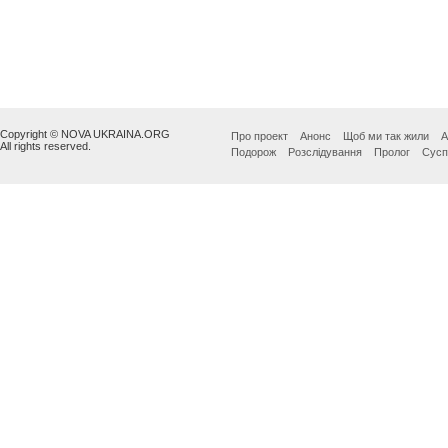
Copyright © NOVA UKRAINA.ORG
Про проект
Анонс
Щоб ми так жили
А
All rights reserved.
Подорож
Розслідування
Пролог
Сусп