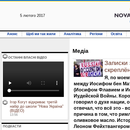
5 лютого 2017
Анонс
Щоб ми так жили
Аналітика
Регіони
Освіта
Медiа
ОСТАННI ВЛАСНI ВIДЕО
Записки 
скреплё
Я, по моем
между Иосифом бен Мат
(Иосифом Флавием и Ио
Иудейской Войны. Корот
говорил о духе нации, 
Ігор Когут відкриває третій
набір до школи "Нова Україна"
отвечал, что всё это - 
(ВІДЕО)
причина в том, что ри
13:56
оливковое масло. Исто
Леоном Фейхтвангером в
ПОДКАСТИ