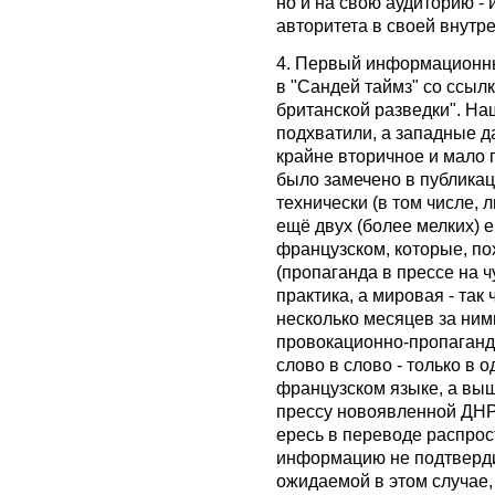
но и на свою аудиторию -
авторитета в своей внутр
4. Первый информационны
в "Сандей таймз" со ссылк
британской разведки". На
подхватили, а западные да
крайне вторичное и мало 
было замечено в публикаци
технически (в том числе, 
ещё двух (более мелких) 
французском, которые, по
(пропаганда в прессе на ч
практика, а мировая - так 
несколько месяцев за ним
провокационно-пропаганди
слово в слово - только в 
французском языке, а вышл
прессу новоявленной ДНР 
ересь в переводе распрос
информацию не подтверди
ожидаемой в этом случае,