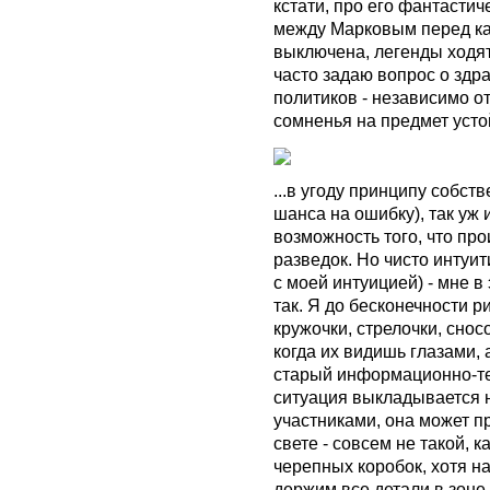
кстати, про его фантасти
между Марковым перед ка
выключена, легенды ходят
часто задаю вопрос о зд
политиков - независимо от
сомненья на предмет усто
...в угоду принципу собс
шанса на ошибку), так уж
возможность того, что пр
разведок. Но чисто интуит
с моей интуицией) - мне в э
так. Я до бесконечности р
кружочки, стрелочки, сно
когда их видишь глазами, 
старый информационно-тех
ситуация выкладывается н
участниками, она может 
свете - совсем не такой, 
черепных коробок, хотя н
держим все детали в зоне