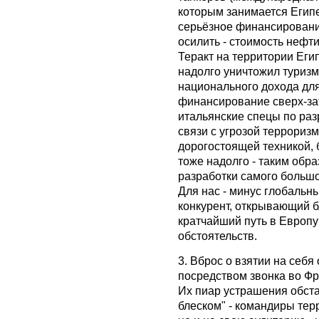
которым занимается Египе
серьёзное финансировани
осилить - стоимость нефти
Теракт на территории Еги
надолго уничтожил туриз
национального дохода для
финансирование сверх-за
итальянские спецы по раз
связи с угрозой терроризм
дорогостоящей техникой, б
тоже надолго - таким обр
разработки самого большо
Для нас - минус глобальн
конкурент, открывающий 
кратчайший путь в Европу 
обстоятельств.
3. Вброс о взятии на себя
посредством звонка во Фр
Их пиар устрашения обст
блеском" - командиры тер