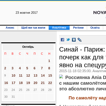
23 жовтня 2017
Анонс
Щоб ми так жили
Аналітика
Регіони
Освіта
Октябрь
Синай - Париж
П
В
С
Ч
П
С
Н
почерк как для
1
явно на спецур
2
3
4
5
6
7
8
2015-11-18 02:35:00. Аналіти
10
11
12
13
14
15
9
Россиянка Ania D
с нашим самолётом 
16
17
18
19
20
21
22
это абсолютно лич
23
24
25
26
27
28
29
30
31
По самолёту на