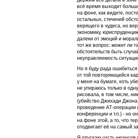
всё время выходит больше
на фоне, как видите, пост
остальных, стечений обсто
верящего в чудеса, но вер
экономику, юриспруденцию
далеки от эмоций и морали
тот же вопрос: может ли 
обстоятельств быть случай
неуправляемость ситуации
Но я буду рада ошибиться
от той повторяющейся кар
у меня на бумаге, хоть уб
не упираюсь только в одну
рисовала, в том числе, ни
(убийство Джихади Джона,
проведение АТ-операции 
конференции и т.п.) - но 
на фоне этой, а то, что т
отодвигает её на самый за
Я опускаю часть нюансов 