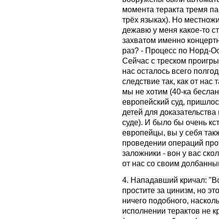
момента теракта тремя па
трёх языках). Но местнож
дежавю у меня какое-то ст
захватом именно концертно
раз? - Процесс по Норд-О
Сейчас с треском проигры
нас осталось всего полго
следствие так, как от нас 
мы не хотим (40-ка бесла
европейский суд, пришлос
детей для доказательств
суде). И было бы очень кс
европейцы, вы у себя так
проведении операций про
заложники - вон у вас скол
от нас со своим долбанн
4. Нападавший кричал: "Вс
простите за цинизм, но эт
ничего подобного, насколь
исполнении терактов не кр