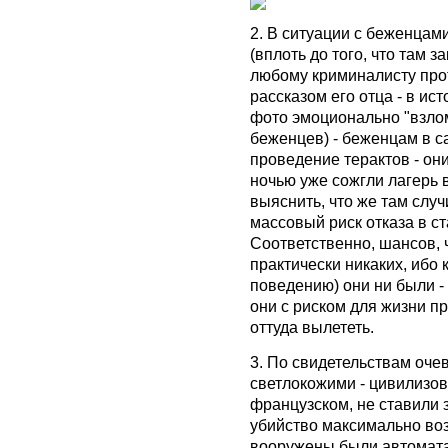
2. В ситуации с беженцам
(вплоть до того, что там 
любому криминалисту про
рассказом его отца - в ис
фото эмоционально "взло
беженцев) - беженцам в с
проведение терактов - они
ночью уже сожгли лагерь в
выяснить, что же там случи
массовый риск отказа в с
Соответственно, шансов, ч
практически никаких, ибо
поведению) они ни были - 
они с риском для жизни пр
оттуда вылететь.
3. По свидетельствам оче
светлокожими - цивилизов
французском, не ставили з
убийство максимально воз
вооружены были автомата