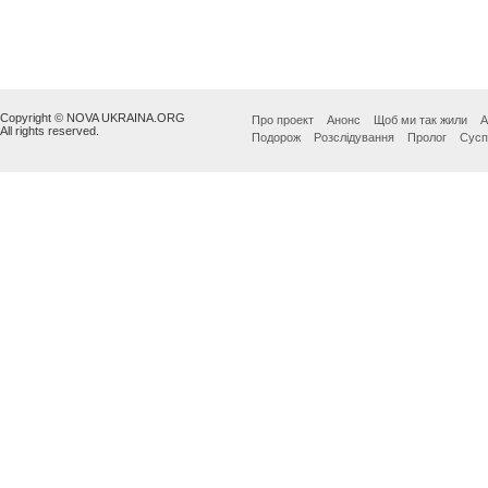
Copyright © NOVA UKRAINA.ORG
Про проект
Анонс
Щоб ми так жили
А
All rights reserved.
Подорож
Розслідування
Пролог
Сусп