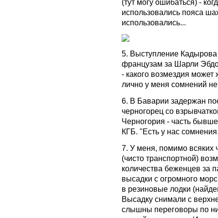
(тут могу ошибаться) - ко
использовались пояса шах
использовались...
5. Выступление Кадырова
французам за Шарли Эбдо 
- какого возмездия может 
лично у меня сомнений не
6. В Баварии задержан по
черногорец со взрывчатк
Черногория - часть бывше
КГБ. "Есть у нас сомнения, 
7. У меня, помимо всяких
(чисто транспортной) воз
количества беженцев за п
высадки с огромного мор
в резиновые лодки (найде
Высадку снимали с верхне
слышны переговоры по ним