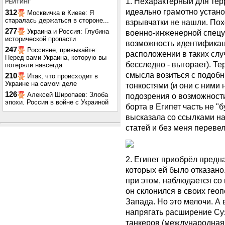
1. Нехарактерный для тер
РЕЙТИНГ
идеально грамотно устан
312
Москвичка в Киеве: Я
старалась держаться в стороне...
взрывчатки не нашли. По
277
Украина и Россия: Глубина
военно-инженерной спецу
исторической пропасти
возможность идентификац
247
Россияне, привыкайте:
расположении в таких слу
Перед вами Украина, которую вы
бесследно - выгорает). Т
потеряли навсегда
смысла возиться с подоб
210
Итак, что происходит в
Украине на самом деле
тонкостями (и они с ними 
126
Алексей Широпаев: Злоба
подозрения о возможност
эпохи. Россия в войне с Украиной
борта в Египет часть не 
высказала со ссылками на
статей и без меня перевел
2. Египет приобрёл предн
которых ей было отказано
при этом, наблюдается со
он склонился в своих гео
Запада. Но это мелочи. А 
напрягать расширение Су
танкеров (международная 