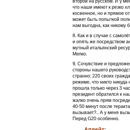
второй на русском. И у ме
что наши имеют к резко х
косвенное, но и прямое о
может быть попыткой поли
нам выгодна, как никому б
8. Как и в случае с самол
и опять же посредством а
мутный итальянский ресурс
Мелко.
9. Сочувствие и предлож
стороны нашего руководст
странно: 220 своих гражд
режиме, что никто никуда
прошла только через 3 час
президент обратился к нац
жалко очень прям посреди 
40-50 минут после теракта
вызывает?.. А у меня вызы
Перед G20 особенно.
Апдейт: