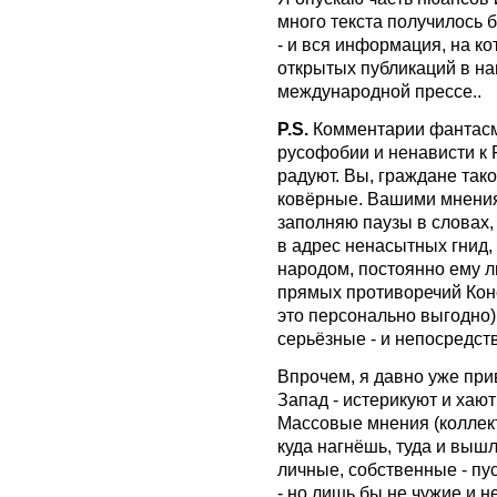
много текста получилось б
- и вся информация, на к
открытых публикаций в на
международной прессе..
P.S.
Комментарии фантасмаг
русофобии и ненависти к 
радуют. Вы, граждане так
ковёрные. Вашими мнениям
заполняю паузы в словах,
в адрес ненасытных гнид
народом, постоянно ему л
прямых противоречий Конс
это персонально выгодно)
серьёзные - и непосредст
Впрочем, я давно уже прив
Запад - истерикуют и хают
Массовые мнения (коллект
куда нагнёшь, туда и выш
личные, собственные - пу
- но лишь бы не чужие и н