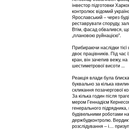
інвестор підготовки Харко
контролює відомий україн
Ярославський – через буд
реставрувати споруду, зал
Втім, фасад обвалився, щ
„плановою руйнацією”.
Прибираючи наслідки тієї с
двоє працівників. Під час
кран, він зачепив вежу, н
шестиметрової висоти ...
Реакція влади була блиск
буквально за кілька хвил
скликання позачергової ко
За кілька годин після траге
мером Геннадієм Кернесом
генерального підрядника, 
будівельними роботами на
держбудконтролю. Вердикт
розслідування – і… призуп