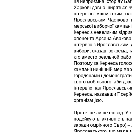
ця неприємна історія? Баг
Харкові давно ширяться ч
інтересів” між міським го
Ярославським. Частково н
мерської виборчої кампанії
Кернес з невеликим відрив
опонента Арсена Авакова. 
інтерв’ю з Ярославським, 
вибори, сказав, зокрема, т
кто вместо реальной раб
Поэтому за Кернеса голосо
кампанії нинішній мер Хар
городянами і демонстрат
свого мобільного, аби дзв
інтерв’ю пан Ярославськи
Кернеса, назвавши її сер
організацією.
Проте, це лише епізод. У 
подейкують: активність па
заради омріяного Євро) – я
Ярославського, що має в м