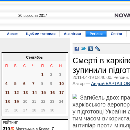
20 вересня 2017
Анонс
Щоб ми так жили
Аналітика
Регіони
Освіта
Сентябрь
Смерті в харкі
П
В
С
Ч
П
С
Н
зупинили підго
1
2
3
2011-04-19 08:40:00. Регіони.
4
5
6
7
10
Автор —
Андрій БАРТАШОВ
8
9
11
12
13
14
15
16
17
Загибель двох пра
18
19
20
21
22
23
24
харківського аеропо
25
26
27
28
29
30
у підготовці України
тим часом використа
РЕЙТИНГ
антипіар проти міль
310
Москвичка в Киеве: Я