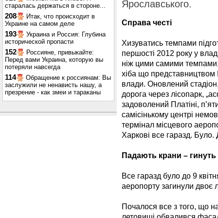
Ярославського.
старалась держаться в стороне...
208
Итак, что происходит в
Справа честі
Украине на самом деле
193
Украина и Россия: Глубина
исторической пропасти
Хизуватись темпами підго
152
Россияне, привыкайте:
першості 2012 року у влад
Перед вами Украина, которую вы
ніж цими самими темпами,
потеряли навсегда
хіба що представництвом Па
114
Обращение к россиянам: Вы
влади. Оновлений стадіон
заслужили не ненависть нашу, а
презрение - как змеи и тараканы
дорога через лісопарк, „а
задоволений Платіні, п’яти
самісінькому центрі немо
термінал місцевого аеропо
Харкові все гаразд. Було.
Падають крани – гинуть
Все гаразд було до 9 квітн
аеропорту загинули двоє 
Почалося все з того, що 
летовищі обвалився фасад