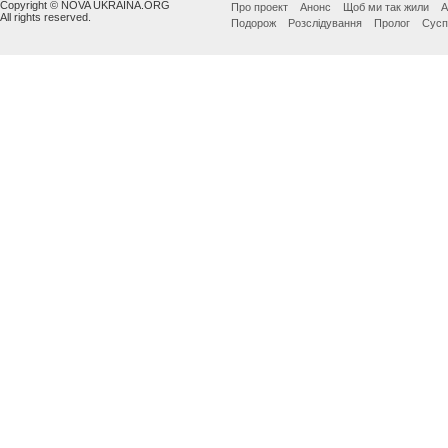
Copyright © NOVA UKRAINA.ORG
Про проект
Анонс
Щоб ми так жили
А
All rights reserved.
Подорож
Розслідування
Пролог
Сусп