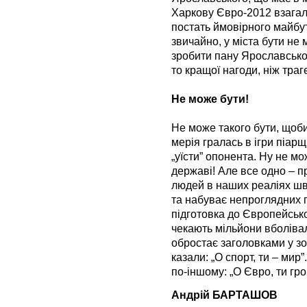
Харкову Євро-2012 взагалі
постать ймовірного майбут
звичайно, у міста бути не 
зробити пану Ярославсько
то кращої нагоди, ніж траге
Не може бути!
Не може такого бути, щоби
мерія гралась в ігри піарщ
„уїсти” опонента. Ну не мо
державі! Але все одно – п
людей в наших реаліях шв
та набуває непроглядних п
підготовка до Європейсько
чекають мільйони вболівал
обростає заголовками у зо
казали: „О спорт, ти – мир
по-іншому: „О Євро, ти грош
Андрій БАРТАШОВ