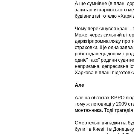
А ще сумнівне (в плані до
запитання харківського ме
будівництві готелю «Харк
Чому перекинувся кран – п
Може, через сильний вітер
держгірпромнагляду про т
страховки. Ще одна заява
роботодавець допоміг роди
однієї такої родини судити
неприємна, депресивна іст
Харкова в плані підготов
Але
Але на об’єктах ЄВРО люди
тому ж летовищі у 2009 с
монтажника. Тоді трагеді
Смертельні випадки на бу
були і в Києві, і в Донець