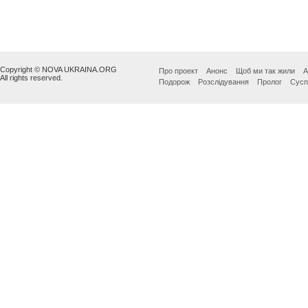
Copyright © NOVA UKRAINA.ORG
Про проект
Анонс
Щоб ми так жили
А
All rights reserved.
Подорож
Розслідування
Пролог
Сусп