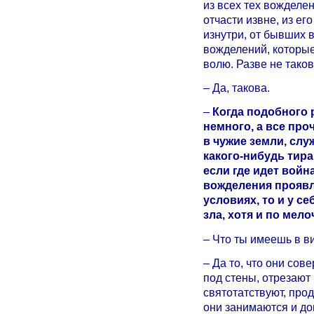
из всех тех вожделе
отчасти извне, из ег
изнутри, от бывших 
вожделений, которые
волю. Разве не тако
– Да, такова.
–
Когда подобного 
немного, а все про
в чужие земли, слу
какого-нибудь тира
если где идет войн
вожделения проявл
условиях, то и у с
зла, хотя и по мело
– Что ты имеешь в в
– Да то, что они со
под стены, отрезают
святотатствуют, прод
они занимаются и до