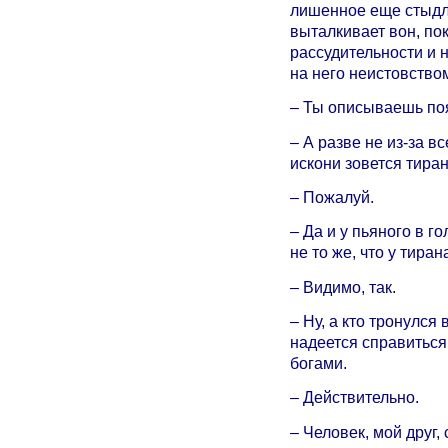
лишенное еще стыдли
выталкивает вон, пок
рассудительности и
на него неистовство
– Ты описываешь по
– А разве не из-за в
искони зовется тира
– Пожалуй.
– Да и у пьяного в г
не то же, что у тиран
– Видимо, так.
– Ну, а кто тронулся 
надеется справиться 
богами.
– Действительно.
– Человек, мой друг