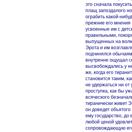
это сначала покусит
плащ запоздалого но
ограбить какой-нибуд
прежние его мнения о
усвоенные им с детс
правильными, покор
выпущенных на вол
Эрота и им возглавл
подчинялся обычаям,
внутренне ощущал с
высвобождались у не
же, когда его тирани
становится таким, ка
не удержаться ни от 
проступка, как бы уж
всяческого безначал
тиранически живет Э
он доведет объятого
ему государство, до
любой ценой удовлет
сопровождающую его