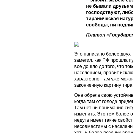
не бывали друзьям
господствуют, либо
тираническая натур
свободы, ни подли
Платон «Государст
Это написано более двух т
заметил, как РФ прошла пу
все дошло до того, что то
населением, правит исклю
характерно, там уже мож
законченную картину тира
Она обрела свою устойчиво
когда там от голода приде
Там нет ни понимания ситу
изменить. Это тем более о
недуга имеет такие свойс
несовместимы с население
хоть и более поздних врем