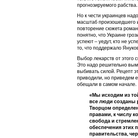
прогнозируемого рабства.
Но к чести украинцев надо
масштаб произошедшего и 
повторение сюжета роман
понятно, что Украине гроз
успеют – уедут, кто не ус
то, что поддержало Януков
Выбор лекарств от этого с
Это надо решительно выме
выбивать силой. Рецепт э
приводили, но приведем е
обещали в самом начале.
«Мы исходим из то
все люди созданы 
Творцом определе
правами, к числу к
свобода и стремлен
обеспечения этих 
правительства, че