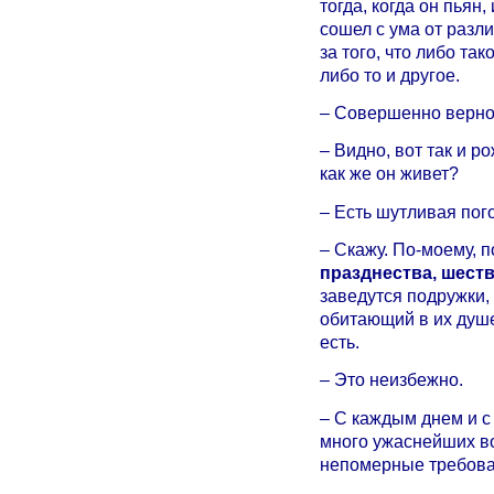
тогда, когда он пьян
сошел с ума от разли
за того, что либо та
либо то и другое.
– Совершенно верно
– Видно, вот так и р
как же он живет?
– Есть шутливая пог
– Скажу. По-моему, п
празднества, шеств
заведутся подружки, 
обитающий в их душе,
есть.
– Это неизбежно.
– С каждым днем и с
много ужаснейших в
непомерные требова