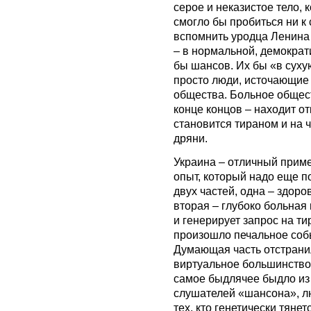
серое и неказистое тело, 
смогло бы пробиться ни к 
вспомнить уродца Ленина
– в нормальной, демократ
бы шансов. Их бы «в суху
просто люди, источающие 
общества. Больное общест
конце концов – находит от
становится тираном и на ч
дряни.
Украина – отличный прим
опыт, который надо еще по
двух частей, одна – здор
вторая – глубоко больная
и генерирует запрос на т
произошло печальное собы
Думающая часть отстрани
виртуальное большинство
самое быдлячее быдло из
слушателей «шансона», л
тех, кто генетически тянет