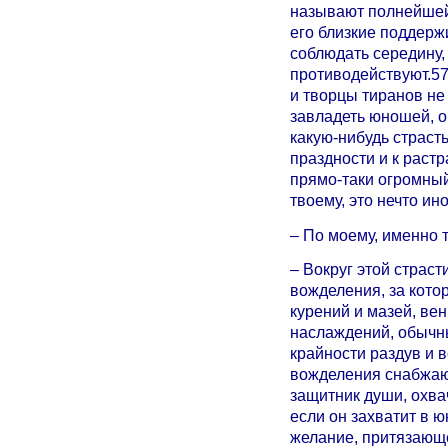
называют полнейшей
его близкие поддерж
соблюдать середину,
противодействуют.57
и творцы тиранов не
завладеть юношей, о
какую-нибудь страст
праздности и к растр
прямо-таки огромный
твоему, это нечто ин
– По моему, именно т
– Вокруг этой страст
вожделения, за кото
курений и мазей, ве
наслаждений, обычны
крайности раздув и 
вожделения снабжают
защитник души, охва
если он захватит в 
желание, притязающе