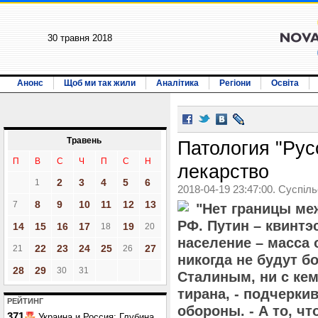
30 травня 2018
Анонс
Щоб ми так жили
Аналітика
Регіони
Освіта
Травень
Патология "Рус
П
В
С
Ч
П
С
Н
лекарство
2
3
4
5
6
1
2018-04-19 23:47:00. Суспіл
8
9
10
11
12
13
7
"Нет границы ме
РФ. Путин – квинтэ
14
15
16
17
19
18
20
население – масса
22
23
24
25
27
21
26
никогда не будут б
28
29
30
31
Сталиным, ни с кем
тирана, - подчеркив
РЕЙТИНГ
обороны. - А то, ч
371
Украина и Россия: Глубина