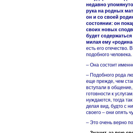
недавно упомянуто
рука на родных мат
он и со своей роди
состоянии: он покар
своих новых сподв
будет содержаться
милая ему «родина
есть его отечество. 
подобного человека.
– Она состоит именно
– Подобного рода лю
еще прежде, чем стан
вступали в общение,
готовности к услугам
нуждаются, тогда так
делая вид, будто с н
своего – они опять ч
– Это очень верно п
–
Значит, за всю св