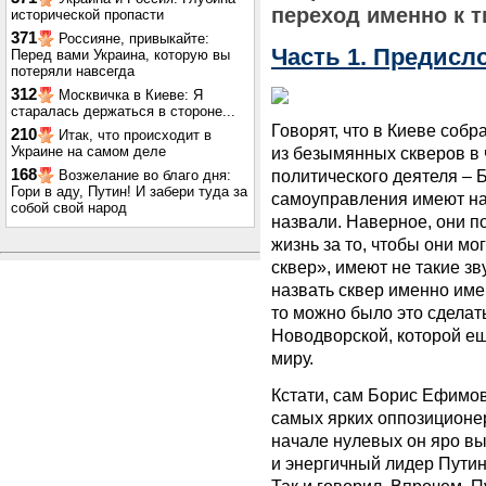
переход именно к т
исторической пропасти
371
Россияне, привыкайте:
Часть 1. Предисл
Перед вами Украина, которую вы
потеряли навсегда
312
Москвичка в Киеве: Я
старалась держаться в стороне...
Говорят, что в Киеве собр
210
Итак, что происходит в
из безымянных скверов в 
Украине на самом деле
политического деятеля – 
168
Возжелание во благо дня:
Гори в аду, Путин! И забери туда за
самоуправления имеют на 
собой свой народ
назвали. Наверное, они п
жизнь за то, чтобы они мо
сквер», имеют не такие з
назвать сквер именно им
то можно было это сделат
Новодворской, которой ещ
миру.
Кстати, сам Борис Ефимов
самых ярких оппозиционер
начале нулевых он яро вы
и энергичный лидер Путин,
Так и говорил. Впрочем, П