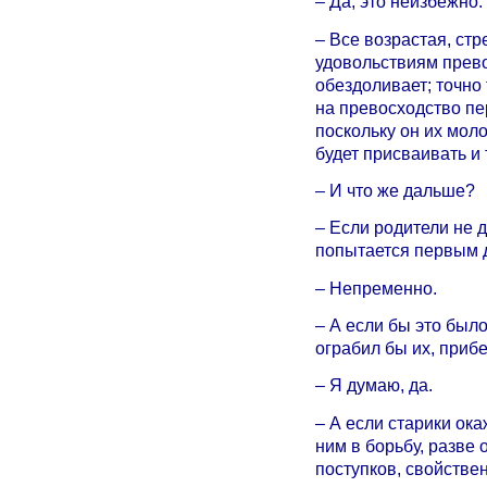
– Да, это неизбежно.
– Все возрастая, стр
удовольствиям прево
обездоливает; точно 
на превосходство пе
поскольку он их моло
будет присваивать и 
– И что же дальше?
– Если родители не д
попытается первым д
– Непременно.
– А если бы это был
ограбил бы их, приб
– Я думаю, да.
– А если старики ока
ним в борьбу, разве 
поступков, свойстве