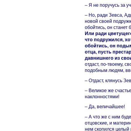
– Я не поручусь за у
– Но, ради Зевса, Ад
новой своей подружки
обойтись, он станет 
Или ради цветущег
что подружился, хо
обойтись, он подым
отца, пусть преста
давнишнего из сво
отдаст, по-твоему, с
подобным людям, вве
– Отдаст, клянусь Зе
– Великое же счасть
наклонностями!
– Да, величайшее!
– А что же с ним буде
отцовские, и материн
нем скопился целый 