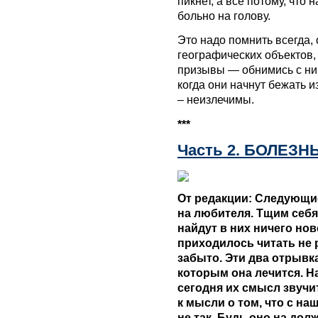
пикнет, а все потому, что
больно на голову.
Это надо помнить всегда,
географических объектов
призывы — обнимись с ним
когда они начнут бежать и
– неизлечимы.
***
Часть 2. БОЛЕЗН
От редакции: Следующие
на любителя. Тщим себя
найдут в них ничего нов
приходилось читать не р
забыто. Эти два отрывка
которым она лечится. Н
сегодня их смысл звучи
к мысли о том, что с н
не так. Будь оно на до