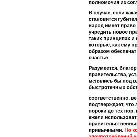
полномочия из сог
В случае, если как
становится губител
народ имеет право 
учредить новое пр
таких принципах и
которые, как ему 
образом обеспечат
счастье.
Разумеется, благор
правительства, уст
менялись бы под 
быстротечных обст
соответственно, в
подтверждает, что
пороки до тех пор,
ежели
использоват
правительственные
привычными.
Но к
злоупотреблений и