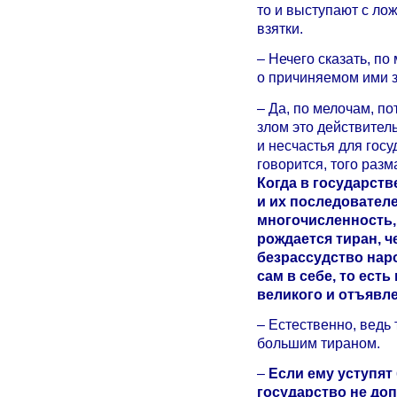
то и выступают с ло
взятки.
– Нечего сказать, по
о причиняемом ими з
– Да, по мелочам, по
злом это действител
и несчастья для госу
говорится, того разм
Когда в государств
и их последовател
многочисленность, 
рождается тиран, ч
безрассудство народ
сам в себе, то есть
великого и отъявле
– Естественно, ведь 
большим тираном.
–
Если ему уступят
государство не допу