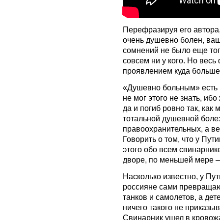
Перефразируя его автора,
очень душевно болен, ваш
сомнений не было еще тогд
совсем ни у кого. Но весь
проявлением куда большег
«Душевно больным» есть 
не мог этого не знать, иб
да и погиб ровно так, как 
тотальной душевной болез
правоохранительных, а в
Говорить о том, что у Пут
этого обо всем свинарнике
дворе, по меньшей мере –
Насколько известно, у Пут
россияне сами превращают
танков и самолетов, а дет
ничего такого не приказы
Свинарник ушел в кровож