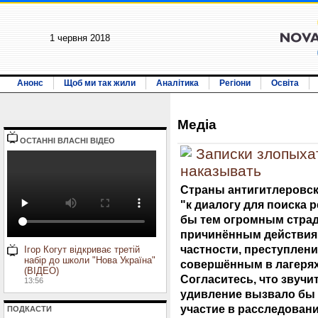
1 червня 2018
Анонс
Щоб ми так жили
Аналітика
Регіони
Освіта
Медiа
ОСТАННI ВЛАСНI ВIДЕО
Записки злопыха
наказывать
Страны антигитлеровс
"к диалогу для поиска 
бы тем огромным страд
причинённым действиям
частности, преступлен
Ігор Когут відкриває третій
набір до школи "Нова Україна"
совершённым в лагерях
(ВІДЕО)
Согласитесь, что звучи
13:56
удивление вызвало бы 
участие в расследовани
ПОДКАСТИ