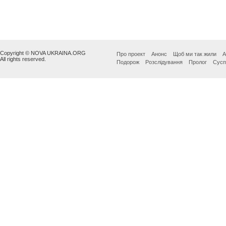
Copyright © NOVA UKRAINA.ORG
Про проект
Анонс
Щоб ми так жили
А
All rights reserved.
Подорож
Розслідування
Пролог
Сусп