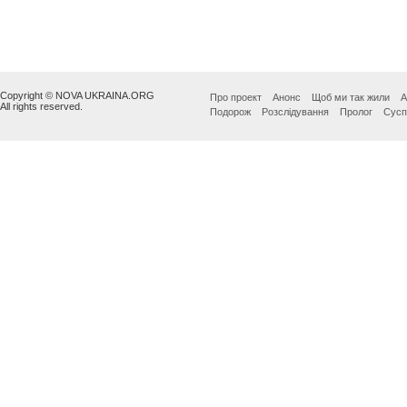
Copyright © NOVA UKRAINA.ORG
Про проект
Анонс
Щоб ми так жили
А
All rights reserved.
Подорож
Розслідування
Пролог
Сусп