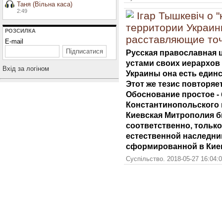
Таня (Вільна каса)
2:49
Ігар Тышкевіч о 
территории Украин
РОЗСИЛКА
расставляющие точк
E-mail
Русская православная 
устами своих иерархов 
Вхiд за логiном
Украины она есть един
Этот же тезис повторяе
Обоснование простое -
Константинопольского 
Киевская Митрополия б
соответственно, только
естественной наследни
сформированной в Киев
Суспільство. 2018-05-27 16:04: