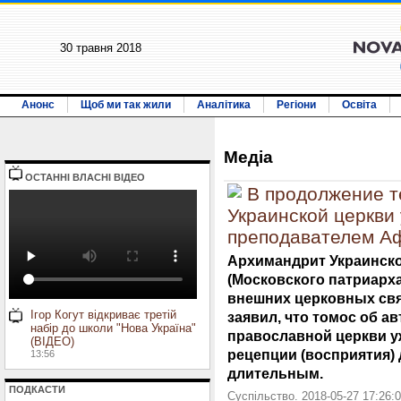
30 травня 2018
Анонс
Щоб ми так жили
Аналітика
Регіони
Освіта
Медiа
ОСТАННI ВЛАСНI ВIДЕО
В продолжение т
Украинской церкви 
преподавателем Аф
Архимандрит Украинск
(Московского патриарх
внешних церковных свя
Ігор Когут відкриває третій
заявил, что томос об а
набір до школи "Нова Україна"
православной церкви уж
(ВІДЕО)
рецепции (восприятия)
13:56
длительным.
ПОДКАСТИ
Суспільство. 2018-05-27 17:26: