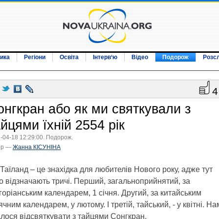
ика
Регіони
Освіта
Інтерв‘ю
Відео
Подорож
Розс
4
онгкран або як ми святкували з
йцями їхній 2554 рік
-04-18 12:29:00. Подорож.
ор —
Жанна КІСУНІНА
Таїланд – це знахідка для любителів Нового року, адже тут
о відзначають тричі. Перший, загальноприйнятий, за
горіанським календарем, 1 січня. Другий, за китайським
ячним календарем, у лютому. І третій, тайський, - у квітні. На
лося відсвяткувати з тайцями Сонгкран.