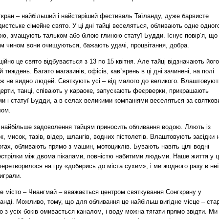
гкран – найбільший і найстаріший фестиваль Таїланду, дуже барвисте
истське сімейне свято. У ці дні тайці веселяться, обливають одне одног
ою, змащують тальком або білою глиною статуї Будди. Існує повір’я, що
им чином вони очищуються, бажають удачі, процвітання, добра.
ійно це свято відбувається з 13 по 15 квітня. Але тайці відзначають його
й тиждень. Багато магазинів, офісів, кав`ярень в ці дні зачинені, на полі
ож не видно людей. Святкують усі – від малого до великого. Влаштовуют
ерти, танці, співають у караоке, запускають феєрверки, прикрашають
и і статуї Будди, а в селах великими компаніями веселяться за святко
лом.
 найбільше задоволення тайцям приносить обливання водою. Ллють із
к, мисок, тазів, відер, шлангів, водних пістолетів. Влаштовують засідки 
гах, обливають прямо з машин, мотоциклів. Бувають навіть цілі водні
естрілки між двома пікапами, повністю набитими людьми. Наше життя у ц
перетворилося на гру «доберись до міста сухим», і ми жодного разу в неї
играли.
е місто – Чиангмай – вважається центром святкування Сонгкрану у
анді. Можливо, тому, що для обливання це найбільш вигідне місце – ста
о з усіх боків омивається каналом, і воду можна тягати прямо звідти. Ми