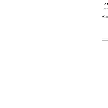
що п
нетв
Жан