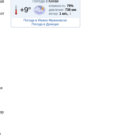
Погода в
Киеве
щоб
влажность:
79%
+9°
давление:
738 мм
 от
ветер:
1 м/с,
Погода в Ивано-Франковске
Погода в Донецке
ли
ер
,