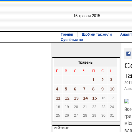
15 травня 2015
Тренінг
Щоб ми так жили
Аналіт
Суспільство
Травень
С
П
В
С
Ч
П
С
Н
та
1
2
3
2011
4
5
6
7
8
9
10
Авт
11
12
13
14
15
16
17
18
19
20
21
22
23
24
йог
25
26
27
28
29
30
31
гри
міс
РЕЙТИНГ
вда