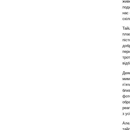
живе
поди
нас 
скіл
Тайц
плас
піст
добр
пери
трот
відб
Деяк
мим
п’ят
близ
фото
обра
реаг
з ус
Але,
тайс