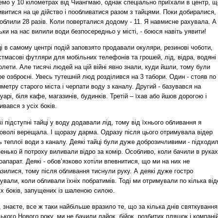
мо у 10 кілометрах від Чиангмаю, однак спеціально приїхали в центр, 
витися на це дійство і пообливатися разом з тайцями. Поки добиралися,
облили 28 разів. Коли поверталися додому - 11. Я навмисне рахувала. А
ьки на нас вилили води безпосередньо у місті, - боюся навіть уявити!
і в самому центрі подій заповзято продавали окуляри, резинові чоботи,
тмасові футляри для мобільних телефонів та грошей, лід, відра, водяні
олети. Але тисячі людей на цій війні явно знали, куди йшли, тому були
е озброєні. Увесь тутешній люд розділився на 3 табори. Один - стояв по
метру старого міста і черпати воду з каналу. Другий - базувався на
уарі, біля кафе, магазинів, будинків. Третій – їхав або йшов дорогою і
ивався з усіх боків.
і підступні тайці у воду додавали лід, тому від їхнього обливання я
оволі верещала. І щоразу дарма. Одразу після цього отримувала відер
ь теплої води з каналу. Деякі тайці були дуже доброзичливими - підходи
енько й потроху виливали відро за комір. Особливо, коли бачили в руках
апарат. Деякі - обов’язково хотіли впевнитися, що ми на них не
зилися, тому після обливання тиснули руку. А деякі дуже гостро
ували, коли обливали їхніх побратимів. Тоді ми отримували по кілька від
іх боків, запущених із шаленою силою.
 знаєте, все ж таки найбільше вразило те, що за кілька днів святкування
ького Нового року, ми не бачили лайок, бійок, розбитих пляшок і компаній