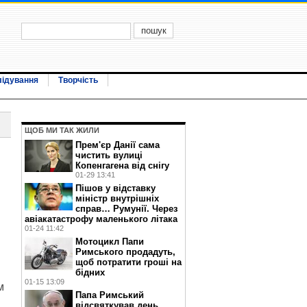
лідування
Творчість
ЩОБ МИ ТАК ЖИЛИ
Прем'єр Данії сама
чистить вулиці
Копенгагена від снігу
01-29 13:41
Пішов у відставку
міністр внутрішніх
справ… Румунії. Через
авіакатастрофу маленького літака
01-24 11:42
Мотоцикл Папи
Римського продадуть,
щоб потратити гроші на
бідних
01-15 13:09
м
Папа Римський
відсвяткував день