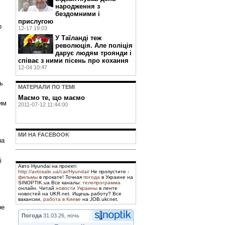
народження з
бездомними і
прислугою
о
12-17 19:03
У Таїланді теж
революція. Але поліція
дарує людям троянди і
співає з ними пісень про кохання
12-04 10:47
ь
МАТЕРIАЛИ ПО ТЕМI
Маємо те, що маємо
вим
2011-07-12 11:44:00
МИ НА FACEBOOK
на
і
Авто Hyundai на проекті
http://avtosale.ua/car/Hyundai/
Не пропустите -
фильмы
в прокате! Точная
погода
в Украине на
SINOPTIK.ua Все каналы:
телепрограмма
онлайн. Читай
новости Украины
в ленте
новостей на UKR.net. Ищешь работу? Все
вакансии,
работа в Киеве
на JOB.ukr.net.
ре
Погода
31.03.26, ночь