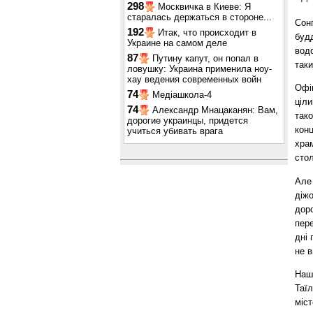
298
Москвичка в Киеве: Я
старалась держаться в стороне...
Сон
192
Итак, что происходит в
будд
Украине на самом деле
вод
87
Путину капут, он попал в
так
ловушку: Украина применила ноу-
хау ведения современных войн
Офіц
74
Медіашкола-4
ціли
74
Александр Мнацаканян: Вам,
так
дорогие украинцы, придется
конц
учиться убивать врага
храм
сто
Але
діжо
доро
пер
дні 
не в
Наш
Таїл
міст