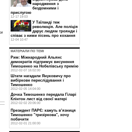
народження з
бездомними і
прислугою
12-17 19:03
У Таїланді теж
революція. Але поліція
дарує людям троянди і
ки
співає з ними пісень про кохання
12-04 10:47
МАТЕРIАЛИ ПО ТЕМI
Рим: Міжнародний Альянс
демократів підтримує висунення
Тимошенко на Нобелівську премію
2012-02-07 16:02:00
Штати нагадали Януковичу про
вибіркове переслідування і
Тимошенко
2012-02-05 14:04:00
Дочка Тимошенко передала Гіларі
Клінтон лист від своєї матері
2012-02-02 20:06:00
Президент ПАРЄ: кажуть в’язниця
Тимошенко "тризіркова", хочу
побачити
2012-02-01 21:00:00