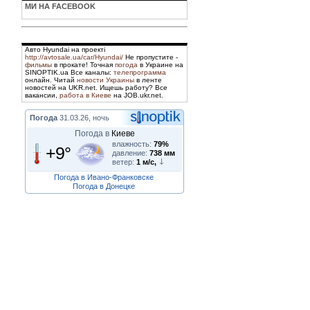
МИ НА FACEBOOK
Авто Hyundai на проекті
http://avtosale.ua/car/Hyundai/
Не пропустите -
фильмы
в прокате! Точная
погода
в Украине на
SINOPTIK.ua Все каналы:
телепрограмма
онлайн. Читай
новости Украины
в ленте
новостей на UKR.net. Ищешь работу? Все
вакансии,
работа в Киеве
на JOB.ukr.net.
Погода
31.03.26, ночь
Погода в
Киеве
влажность:
79%
+9°
давление:
738 мм
ветер:
1 м/с,
Погода в Ивано-Франковске
Погода в Донецке