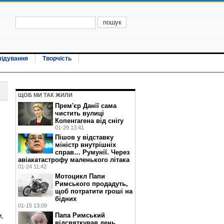
лідування
Творчість
ЩОБ МИ ТАК ЖИЛИ
Прем'єр Данії сама
чистить вулиці
Копенгагена від снігу
01-29 13:41
Пішов у відставку
міністр внутрішніх
справ… Румунії. Через
авіакатастрофу маленького літака
01-24 11:42
Мотоцикл Папи
Римського продадуть,
щоб потратити гроші на
бідних
01-15 13:09
Папа Римський
и,
відсвяткував день