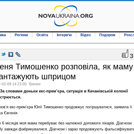
ика
Регіони
Освіта
Інтерв‘ю
Відео
Подорож
Розс
3
еня Тимошенко розповіла, як маму
антажують шприцом
-02-09 14:23:00. Тренінг
За словами доньки екс-прем’єра, ситуація в Качанівській колонії
острюється.
ов’я екс-прем’єра Юлії Тимошенко продовжує погіршуватися, заявила її
а Євгенія.
 6 місяців моя мама перебуває без належної допомоги лікарів. Діагнози
у завжди фабрикувалися. Діагнози і зараз продовжують фальсифікуват