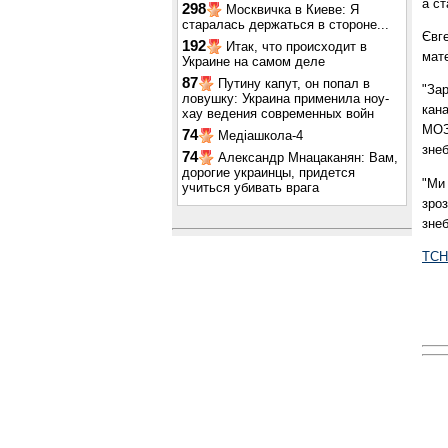
а ст
298
Москвичка в Киеве: Я
старалась держаться в стороне...
Євг
192
Итак, что происходит в
мате
Украине на самом деле
87
Путину капут, он попал в
"Зар
ловушку: Украина применила ноу-
кан
хау ведения современных войн
МОЗ
74
Медіашкола-4
знеб
74
Александр Мнацаканян: Вам,
дорогие украинцы, придется
"Ми 
учиться убивать врага
зроз
знеб
ТСН