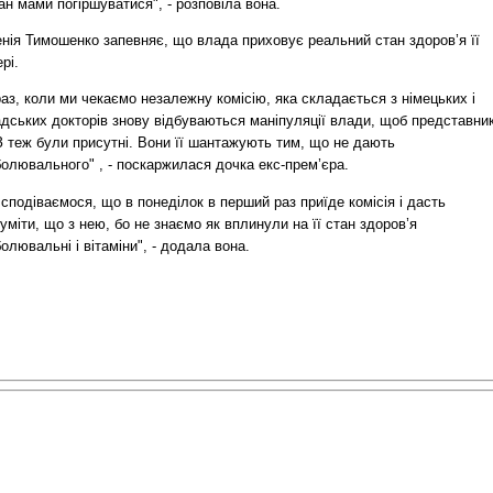
ан мами погіршуватися", - розповіла вона.
енія Тимошенко запевняє, що влада приховує реальний стан здоров’я її
рі.
аз, коли ми чекаємо незалежну комісію, яка складається з німецьких і
адських докторів знову відбуваються маніпуляції влади, щоб представни
 теж були присутні. Вони її шантажують тим, що не дають
олювального" , - поскаржилася дочка екс-прем’єра.
сподіваємося, що в понеділок в перший раз приїде комісія і дасть
уміти, що з нею, бо не знаємо як вплинули на її стан здоров’я
олювальні і вітаміни", - додала вона.