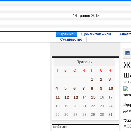
14 травня 2015
Тренінг
Щоб ми так жили
Аналіт
Суспільство
Травень
Ж
П
В
С
Ч
П
С
Н
ш
1
2
3
2012
4
5
6
7
8
9
10
заг
11
12
13
15
14
16
17
Здор
18
19
20
21
22
23
24
дочк
25
26
27
28
29
30
31
"Уже
МОЗ
РЕЙТИНГ