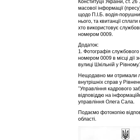
Конституції України, ст. 2
масової інформації (пресу
щодо П.І.Б. водія-порушник
нього, та квитанції сплат
хто використовує службови
номером 0009.
Додаток:
1. Фотографія службового 
номером 0009 в місці дії з
вулиці Шкільній у Рівному.
Нещодавно ми отримали ли
внутрішніх справ у Рівнен
"Управління кадрового за
відповіддю на інформацій
управління Олега Сала.
Подаємо фотокопію відпов
області.