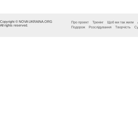
Copyright © NOVA UKRAINA.ORG
Про проект
Тренінг
Щоб ми так жили
All rights reserved.
Подорож
Розслідування
Творчість
Су