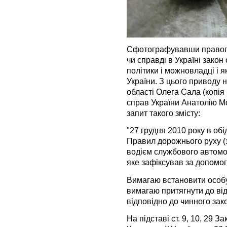
Сфотографувавши правопо
чи справді в Україні закон
політики і можновладці і я
України. З цього приводу 
області Олега Сала (копія 
справ України Анатолію М
запит такого змісту:
"27 грудня 2010 року в об
Правил дорожнього руху (з
водієм службового автомо
яке зафіксував за допомо
Вимагаю встановити особ
вимагаю притягнути до від
відповідно до чинного зак
На підставі ст. 9, 10, 29 З