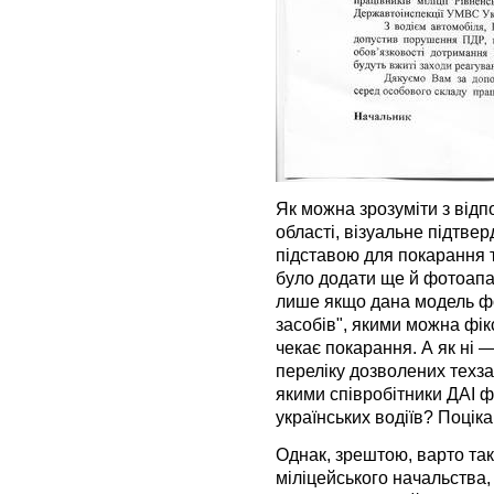
Як можна зрозуміти з відп
області, візуальне підтв
підставою для покарання т
було додати ще й фотоапар
лише якщо дана модель фот
засобів", якими можна фі
чекає покарання. А як ні —
переліку дозволених техза
якими співробітники ДАІ 
українських водіїв? Поціка
Однак, зрештою, варто та
міліцейського начальства, 