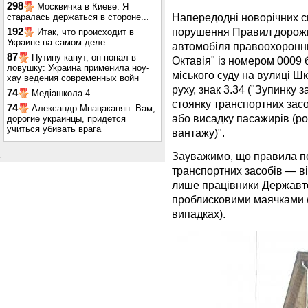
298
Москвичка в Киеве: Я
Напередодні новорічних с
старалась держаться в стороне...
порушення Правил дорожн
192
Итак, что происходит в
Украине на самом деле
автомобіля правоохоронни
87
Путину капут, он попал в
Октавія" із номером 0009 
ловушку: Украина применила ноу-
міського суду на вулиці Ш
хау ведения современных войн
руху, знак 3.34 ("Зупинку 
74
Медіашкола-4
стоянку транспортних засоб
74
Александр Мнацаканян: Вам,
або висадку пасажирів (р
дорогие украинцы, придется
учиться убивать врага
вантажу)".
Зауважимо, що правила по
транспортних засобів — ві
лише працівники Державтоі
проблисковими маячками (
випадках).