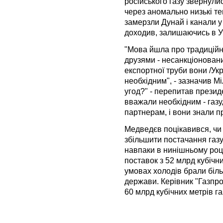
російського газу звернули
через аномально низькі те
замерзли Дунай і канали у
доходив, залишаючись в Ук
"Мова йшла про традиційн
друзями - несанкціоновани
експортної труби вони /Укр
необхідним", - зазначив М
угод?" - перепитав президе
вважали необхідним - газ
партнерам, і вони знали пр
Медведєв поцікавився, чи
збільшити постачання газу
навпаки в нинішньому роц
поставок з 52 млрд кубічни
умовах холодів брали біль
держави. Керівник "Газпр
60 млрд кубічних метрів га