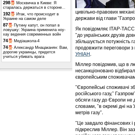
298
Москвичка в Киеве: Я
старалась держаться в стороне...
цивільно-правових механіз
192
Итак, что происходит в
держави від глави "Газпро
Украине на самом деле
87
Путину капут, он попал в
Як повідомляє ІТАР-ТАСС,
ловушку: Украина применила ноу-
хау ведения современных войн
"до українських друзів до
74
збільшується потужність г
Медіашкола-4
продовжити переговори з 
74
Александр Мнацаканян: Вам,
дорогие украинцы, придется
УНІАН
.
учиться убивать врага
Міллер повідомив, що в л
несанкціоновано відбирал
європейським споживачам
"Європейські споживачі з
російського газу," Газпром
обсяги газу до Європи не 
словами, "в окремі дні на
метрів газу".
"Це завдало фінансових і 
підкреслив Міллер. Він за