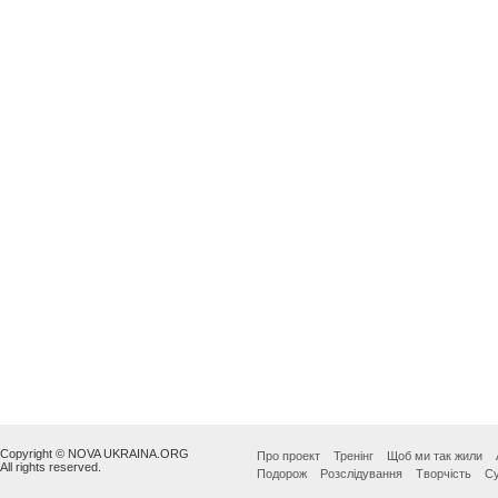
Copyright © NOVA UKRAINA.ORG
Про проект
Тренінг
Щоб ми так жили
All rights reserved.
Подорож
Розслідування
Творчість
Су