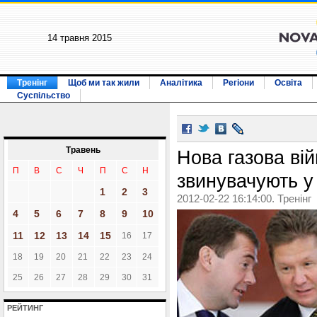
14 травня 2015
Тренінг
Щоб ми так жили
Аналітика
Регіони
Освіта
Суспільство
Травень
Нова газова вій
П
В
С
Ч
П
С
Н
звинувачують у
1
2
3
2012-02-22 16:14:00. Тренінг
4
5
6
7
8
9
10
11
12
13
14
15
16
17
18
19
20
21
22
23
24
25
26
27
28
29
30
31
РЕЙТИНГ