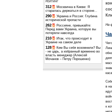
РЕЙТИНГ
ко
312
Москвичка в Киеве: Я
соо
старалась держаться в стороне...
Кл
290
Украина и Россия: Глубина
исторической пропасти
На 
262
Россияне, привыкайте:
Перед вами Украина, которую вы
потеряли навсегда
Ча
210
Итак, что происходит в
Украине на самом деле
Чег
128
Кем Вы себя возомнили? Вы
Лин
- не царь, а избранный временно во
обн
власть менеджер (Алексей
дея
Мочанов – Петру Порошенко)
мас
зна
кас
Соб
в н
идут
вой
вос
к к
нег