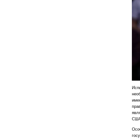
Исп
нео
име
пра
явл
США
Осо
гос