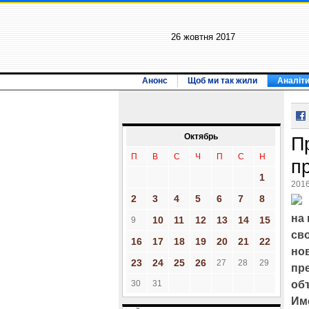
26 жовтня 2017
Анонс
Щоб ми так жили
Аналіт
Октябрь
П
П
В
С
Ч
П
С
Н
п
1
2016
2
3
4
5
6
7
8
на 
10
11
12
13
14
15
9
св
16
17
18
19
20
21
22
но
23
24
25
26
27
28
29
пр
30
31
об
Им