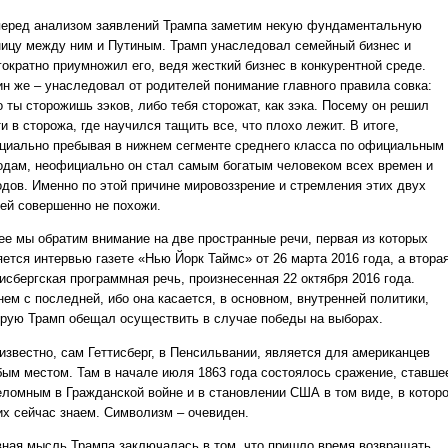
перед анализом заявлений Трампа заметим некую фундаментальную
ницу между ним и Путиным. Трамп унаследовал семейный бизнес и
гократно приумножил его, ведя жесткий бизнес в конкурентной среде.
ин же – унаследовал от родителей понимание главного правила совка:
 ты сторожишь зэков, либо тебя сторожат, как зэка. Посему он решил
и в сторожа, где научился тащить все, что плохо лежит. В итоге,
циально пребывая в нижнем сегменте среднего класса по официальным
одам, неофициально он стал самым богатым человеком всех времен и
одов. Именно по этой причине мировоззрение и стремления этих двух
ей совершенно не похожи.
ее мы обратим внимание на две пространные речи, первая из которых
ется интервью газете «Нью Йорк Таймс» от 26 марта 2016 года, а втора
исбергская программная речь, произнесенная 22 октября 2016 года.
ем с последней, ибо она касается, в основном, внутренней политики,
орую Трамп обещал осуществить в случае победы на выборах.
 известно, сам Геттисберг, в Пенсильвании, является для американцев
бым местом. Там в начале июля 1863 года состоялось сражение, ставше
еломным в Гражданской войне и в становлении США в том виде, в котор
их сейчас знаем. Символизм – очевиден.
вная мысль Трампа заключалась в том, что пришло время возвращать