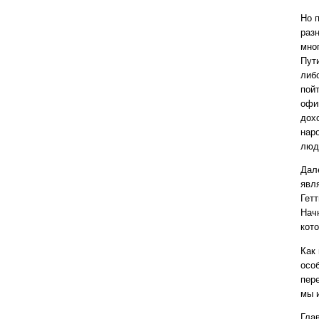
Но 
раз
мно
Пут
либо
пойт
офи
дох
нар
люд
Дал
явля
Гетт
Начн
кот
Как
осо
пер
мы 
Гла