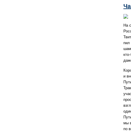
Ча
На 
Рос
Твит
пил
шам
кто-
даж
Кор
и вн
Пут
Тра
уча
про
взг
оди
Пут
мы в
по 