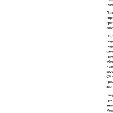
порт
Пос
опр
пре
соб
По 
под
под
сам
про
убе
и л
кро
СМИ
пре
зво
Вто
про
вни
Миш