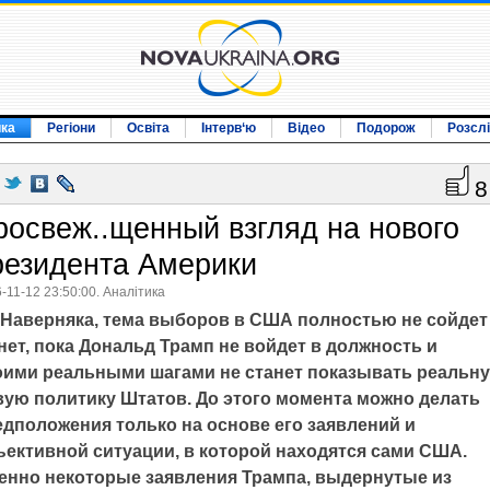
ика
Регіони
Освіта
Інтерв‘ю
Відео
Подорож
Розсл
8
росвеж..щенный взгляд на нового
резидента Америки
-11-12 23:50:00. Аналітика
Наверняка, тема выборов в США полностью не сойдет
нет, пока Дональд Трамп не войдет в должность и
оими реальными шагами не станет показывать реальн
вую политику Штатов. До этого момента можно делать
едположения только на основе его заявлений и
ъективной ситуации, в которой находятся сами США.
енно некоторые заявления Трампа, выдернутые из