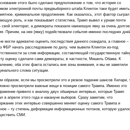
основание этого было сделано предположение о том, что история со
омом электронной почты предвыборного штаба Клинтон таки будет иметь
риятное, криминальное продолжение. Как оказалось, этот фактор сыграл
ающую роль, и как показывает статистика, Трамп вывел к урнам почти
ь свой электорат, а демократы показали наинизшую явку за очень долгое
мя. Причем, на нее (явку) подействовали события именно последних дне
не могли адекватно оценить последствия данного скандала, а главное –
аз ФБР начать расследование по делу, чем вывели Клинтон из-под
етственности за слив информации, составляющей государственную тайн
эту оценку сделали сами демократы, в частности, Мишель Обама. К
алению, оба этих факта остались вне зоны внимания, и мы не заметили
динального слома ситуации.
им образом, если мы просмотрели это и резкое падение шансов Хилари, 
можно просмотрели важные вещи в позиции самого Трампа. Именно это
бражение привело к анализу двух обширных интервью, которые Трамп
л в апреле этого года и накануне выборов. Сразу заметим, что
ержание этих интервью совершенно меняет оценку самого Трампа и
вное – ту степень деформации информационных потоков, которую удало
ществить СМИ.