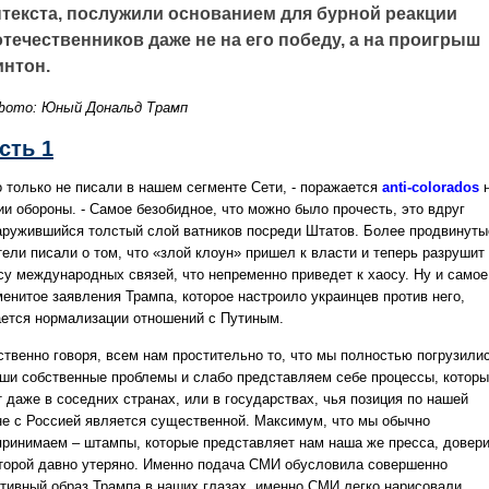
нтекста, послужили основанием для бурной реакции
течественников даже не на его победу, а на проигрыш
интон.
фото: Юный Дональд Трамп
сть 1
о только не писали в нашем сегменте Сети, - поражается
anti-colorados
н
ии обороны. - Самое безобидное, что можно было прочесть, это вдруг
аружившийся толстый слой ватников посреди Штатов. Более продвинуты
тели писали о том, что «злой клоун» пришел к власти и теперь разрушит
су международных связей, что непременно приведет к хаосу. Ну и самое
менитое заявления Трампа, которое настроило украинцев против него,
ается нормализации отношений с Путиным.
ственно говоря, всем нам простительно то, что мы полностью погрузили
аши собственные проблемы и слабо представляем себе процессы, котор
 даже в соседних странах, или в государствах, чья позиция по нашей
не с Россией является существенной. Максимум, что мы обычно
принимаем – штампы, которые представляет нам наша же пресса, довер
оторой давно утеряно. Именно подача СМИ обусловила совершенно
ативный образ Трампа в наших глазах, именно СМИ легко нарисовали