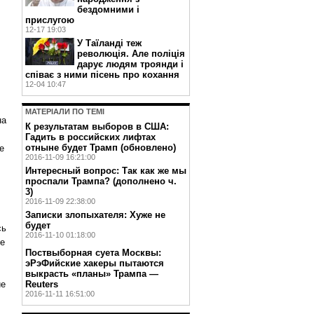
бездомними і
прислугою
12-17 19:03
У Таїланді теж
революція. Але поліція
дарує людям троянди і
співає з ними пісень про кохання
12-04 10:47
МАТЕРIАЛИ ПО ТЕМI
а
К результатам выборов в США:
Гадить в российских лифтах
отныне будет Трамп (обновлено)
е
2016-11-09 16:21:00
Интересный вопрос: Так как же мы
проспали Трампа? (дополнено ч.
3)
2016-11-09 22:38:00
Записки злопыхателя: Хуже не
будет
сь
2016-11-10 01:18:00
ые
Поствыборная суета Москвы:
эРэФийские хакеры пытаются
выкрасть «планы» Трампа —
ие
Reuters
2016-11-11 16:51:00