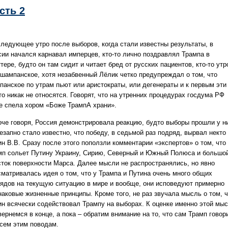
сть 2
следующее утро после выборов, когда стали известны результаты, в
сии начался карнавал имперцев, кто-то лично поздравлял Трампа в
тере, будто он там сидит и читает бред от русских пациентов, кто-то ут
 шампанское, хотя незабвенный Лёлик четко предупреждал о том, что
панское по утрам пьют или аристократы, или дегенераты и к первым эти
то никак не относятся. Говорят, что на утренних процедурах госдума РФ
е спела хором «Боже ТрампА храни».
оче говоря, Россия демонстрировала реакцию, будто выборы прошли у н
езапно стало известно, что победу, в седьмой раз подряд, вырвал некто
ин В.В. Сразу после этого поползли комментарии «экспертов» о том, что
мп сольет Путину Украину, Сирию, Северный и Южный Полюса и большо
сток поверхности Марса. Далее мысли не распространялись, но явно
сматривалась идея о том, что у Трампа и Путина очень много общих
лядов на текущую ситуацию в мире и вообще, они исповедуют примерно
наковые жизненные принципы. Кроме того, не раз звучала мысль о том, ч
ин всячески содействовал Трампу на выборах. К оценке именно этой мы
ернемся в конце, а пока – обратим внимание на то, что сам Трамп говор
всем этим поводам.