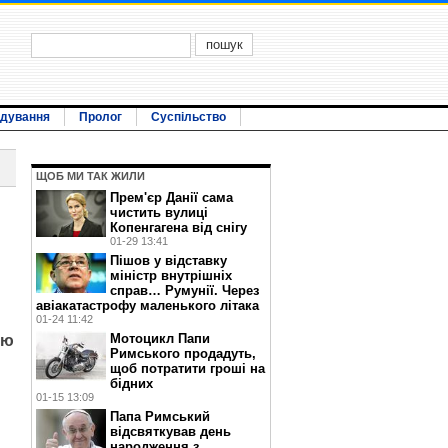
ідування
Пролог
Суспільство
ЩОБ МИ ТАК ЖИЛИ
Прем'єр Данії сама
чистить вулиці
Копенгагена від снігу
01-29 13:41
Пішов у відставку
міністр внутрішніх
справ… Румунії. Через
авіакатастрофу маленького літака
01-24 11:42
Мотоцикл Папи
ую
Римського продадуть,
щоб потратити гроші на
бідних
01-15 13:09
Папа Римський
відсвяткував день
народження з