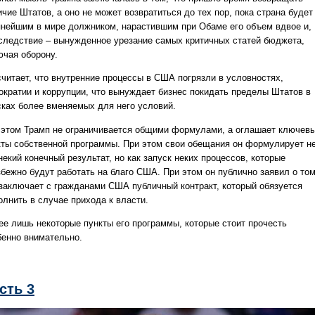
чие Штатов, а оно не может возвратиться до тех пор, пока страна будет
пнейшим в мире должником, нарастившим при Обаме его объем вдвое и,
 следствие – вынужденное урезание самых критичных статей бюджета,
ючая оборону.
считает, что внутренние процессы в США погрязли в условностях,
ократии и коррупции, что вынуждает бизнес покидать пределы Штатов в
сках более вменяемых для него условий.
 этом Трамп не ограничивается общими формулами, а оглашает ключев
кты собственной программы. При этом свои обещания он формулирует н
некий конечный результат, но как запуск неких процессов, которые
збежно будут работать на благо США. При этом он публично заявил о том
 заключает с гражданами США публичный контракт, который обязуется
олнить в случае прихода к власти.
ее лишь некоторые пункты его программы, которые стоит прочесть
бенно внимательно.
сть 3