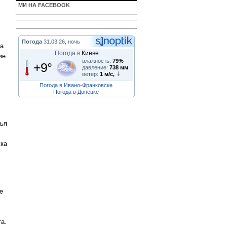
МИ НА FACEBOOK
Погода
31.03.26, ночь
На
Погода в
Киеве
ие.
влажность:
79%
+9°
давление:
738 мм
ветер:
1 м/с,
Погода в Ивано-Франковске
Погода в Донецке
тья
жка
е
а.