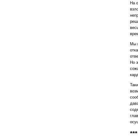
На 
взл
неп
реш
вес
вре
Мы 
отк
отв
Но 
сож
кар
Так
воз
соо
дава
сод
гла
осу
***