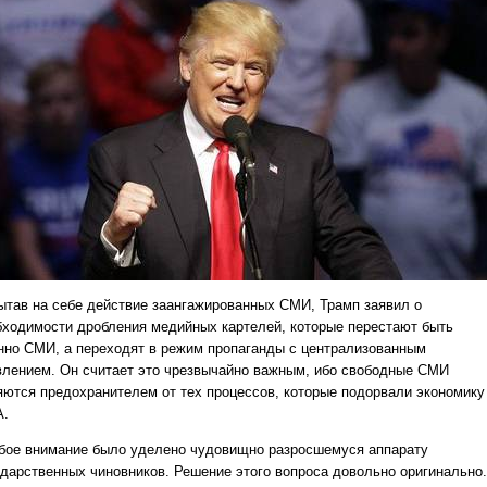
ытав на себе действие заангажированных СМИ, Трамп заявил о
бходимости дробления медийных картелей, которые перестают быть
нно СМИ, а переходят в режим пропаганды с централизованным
влением. Он считает это чрезвычайно важным, ибо свободные СМИ
яются предохранителем от тех процессов, которые подорвали экономику
.
бое внимание было уделено чудовищно разросшемуся аппарату
ударственных чиновников. Решение этого вопроса довольно оригинально.