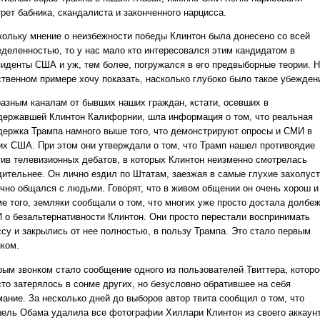
рет бабника, скандалиста и законченного нарцисса.
кольку мнение о неизбежности победы Клинтон была донесено со всей
еделенностью, то у нас мало кто интересовался этим кандидатом в
зиденты США и уж, тем более, погружался в его предвыборные теории. 
ственном примере хочу показать, насколько глубоко было такое убежден
разным каналам от бывших наших граждан, кстати, осевших в
державшей Клинтон Калифорнии, шла информация о том, что реальная
держка Трампа намного выше того, что демонстрируют опросы и СМИ в
их США. При этом они утверждали о том, что Трамп нашел противоядие
тив телевизионных дебатов, в которых Клинтон неизменно смотрелась
дительнее. Он лично ездил по Штатам, заезжая в самые глухие захолус
ично общался с людьми. Говорят, что в живом общении он очень хорош и
ме того, земляки сообщали о том, что многих уже просто достала долбе
 о безальтернативности Клинтон. Они просто перестали воспринимать
ссу и закрылись от нее полностью, в пользу Трампа. Это стало первым
нком.
рым звонком стало сообщение одного из пользователей Твиттера, которо
сто затерялось в сонме других, но безусловно обратившее на себя
мание. За несколько дней до выборов автор твита сообщил о том, что
ель Обама удалила все фотографии Хиллари Клинтон из своего аккаунт