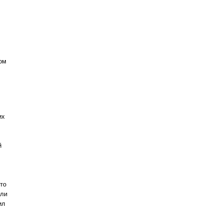
ром
их
й
то
сли
ил