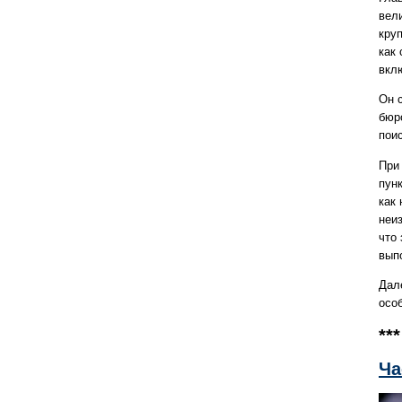
вели
кру
как
вкл
Он 
бюр
пои
При
пун
как 
неи
что
вып
Дал
осо
***
Ча