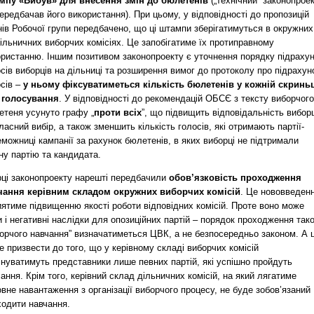
мпу «Вибув» для внесення змін до бюлетенів
(„технічний” законопрое
ередбачав його використання). При цьому, у відповідності до пропозицій
ів Робочої групи передбачено, що ці штампи зберігатимуться в окружних
ільничних виборчих комісіях. Це запобігатиме їх протиправному
ористанню. Іншим позитивом законопроекту є уточнення порядку підраху
сів виборців на дільниці та розширення вимог до протоколу про підрахун
осів –
у ньому фіксуватиметься кількість бюлетенів у кожній скринь
 голосування
. У відповідності до рекомендацій ОБСЄ з тексту виборчого
етеня усунуто графу „
проти всіх
”, що підвищить відповідальність вибор
ласний вибір, а також зменшить кількість голосів, які отримають партії-
можниці кампанії за рахунок бюлетенів, в яких виборці не підтримали
ну партію та кандидата.
рці законопроекту нарешті передбачили
обов’язковість проходження
чання керівним складом окружних виборчих комісій
. Це нововведен
ятиме підвищенню якості роботи відповідних комісій. Проте воно може
 і негативні наслідки для опозиційних партій – порядок проходження так
борчого навчання” визначатиметься ЦВК, а не безпосередньо законом. А 
 призвести до того, що у керівному складі виборчих комісій
інуватимуть представники лише певних партій, які успішно пройдуть
ання. Крім того, керівний склад дільничних комісій, на який лягатиме
вне навантаження з організації виборчого процесу, не буде зобов’язаний
ходити навчання.