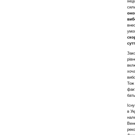
ініц
сили
оно
виб
внес
умо
ско
сут
Зако
рівн
вкл
хоча
вибо
Тож 
фак
бать
Існу
в Ук
нале
Вене
реко