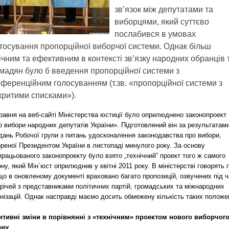
зв’язок між депутатами та
виборцями, який суттєво
послабився в умовах
тосування пропорційної виборчої системи. Однак більш
ічним та ефективним в контексті зв’язку народних обранців 
мадян було б введення пропорційної системи з
ференційним голосуванням (т.зв. «пропорційної системи з
критими списками»).
равня на веб-сайті Міністерства юстиції було оприлюднено законопроект
 вибори народних депутатів України». Підготовлений він за результатам
дань Робочої групи з питань удосконалення законодавства про вибори,
реної Президентом України в листопаді минулого року. За основу
рацьованого законопроекту було взято „технічний” проект того ж самого
ну, який Мін`юст оприлюднив у квітні 2011 року. В міністерстві говорять 
що в оновленому документі враховано багато пропозицій, озвучених під 
річей з представниками політичних партій, громадських та міжнародних
нізацій. Однак насправді маємо досить обмежену кількість таких положе
итивні зміни в порівнянні з «технічним» проектом нового виборчог
ону