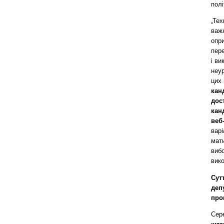
полі
„Тех
важл
опр
пере
і в
неур
цих 
кан
дос
кан
веб
варі
мати
виб
вико
Сут
деп
про
Сер