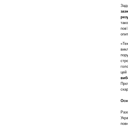
Зад
заз
рез
так
пов’
опит
«Тех
вик
пору
стро
голо
цей
виб
Прот
скар
Осн
Раз
Укра
повн