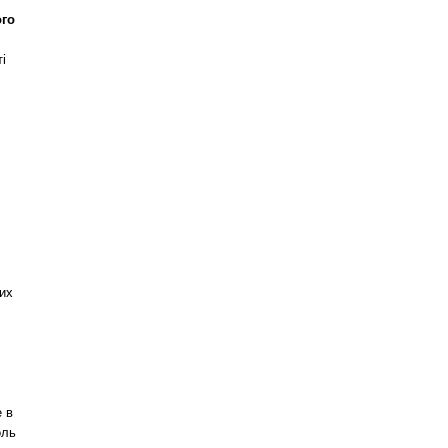
ого
і
них
е в
оль