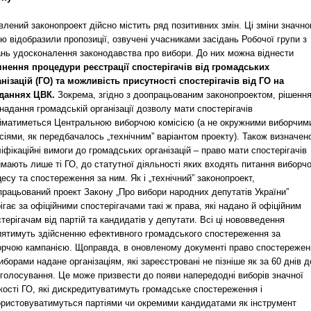
лений законопроект дійсно містить ряд позитивних змін. Ці зміни значн
ю відобразили пропозиції, озвучені учасниками засідань Робочої групи з
ань удосконалення законодавства про вибори. До них можна віднести
чнення процедури реєстрації спостерігачів від громадських
анізацій (ГО) та можливість присутності спостерігачів від ГО на
іданнях ЦВК.
Зокрема, згідно з доопрацьованим законопроектом, рішенн
надання громадській організації дозволу мати спостерігачів
йматиметься Центральною виборчою комісією (а не окружними виборчим
сіями, як передбачалось „технічним” варіантом проекту). Також визначен
іфікаційні вимоги до громадських організацій – право мати спостерігачів
мають лише ті ГО, до статутної діяльності яких входять питання виборч
есу та спостереження за ним. Як і „технічний” законопроект,
рацьований проект Закону „Про вибори народних депутатів України”
ігає за офіційними спостерігачами такі ж права, які надано й офіційним
терігачам від партій та кандидатів у депутати. Всі ці нововведення
иятимуть здійсненню ефективного громадського спостереження за
орчою кампанією. Щоправда, в оновленому документі право спостережен
иборами надане організаціям, які зареєстровані не пізніше як за 60 днів д
 голосування. Це може призвести до появи напередодні виборів значної
кості ГО, які дискредитуватимуть громадське спостереження і
ористовуватимуться партіями чи окремими кандидатами як інструмент