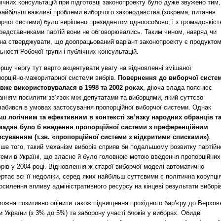
ічних консультацій при підготовці законопроекту було дуже звужено тим,
найбільш важливі проблеми виборчого законодавства (зокрема, питання
рчої системи) було вирішено президентом одноособово, і з громадськіс
представниками партій вони не обговорювались. Таким чином, навряд чи
на стверджувати, що доопрацьований варіант законопроекту є продукто
ьності Робочої групи і публічних консультацій.
ршу чергу тут варто акцентувати увагу на відновленні змішаної
порційно-мажоритарної системи вибрів.
Повернення до виборчої систе
 вже використовувалася в 1998 та 2002 роках
, діюча влада пояснює
анням посилити зв’язок між депутатами та виборцями, який суттєво
лабився в умовах застосування пропорційної виборчої системи. Однак
ьш логічним та ефективним в контексті зв’язку народних обранців т
мадян було б введення пропорційної системи з преференційним
осуванням (т.зв. «пропорційної системи з відкритими списками»)
.
ше того, такий механізм виборів сприяв би подальшому розвитку партійн
теми в Україні, що власне й було головною метою введення пропорційних
рів у 2004 році. Відновлення ж старої виборчої моделі автоматично
ртає всі її недоліки, серед яких найбільш суттєвими є політична корупці
осилення впливу адміністративного ресурсу на кінцеві результати виборі
можна позитивно оцінити також підвищення прохідного бар’єру до Верхов
 України (з 3% до 5%) та заборону участі блоків у виборах. Обидві