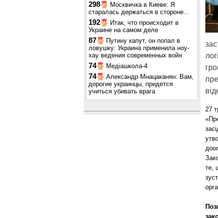
298
Москвичка в Киеве: Я
старалась держаться в стороне...
192
Итак, что происходит в
Украине на самом деле
87
Путину капут, он попал в
зас
ловушку: Украина применила ноу-
хау ведения современных войн
лог
74
Медіашкола-4
гро
74
Александр Мнацаканян: Вам,
пре
дорогие украинцы, придется
від
учиться убивать врага
27 т
«Про
засі
утво
дооп
Зако
те, 
зуст
орга
Поз
зак