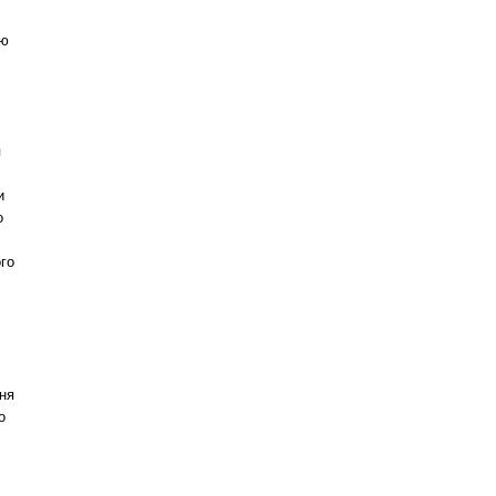
ою
я
и
о
ого
ня
о