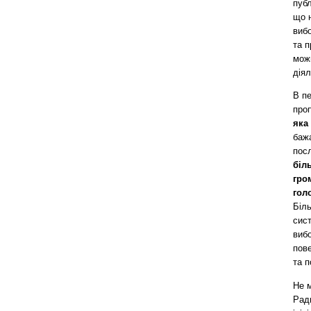
публ
що 
вибо
та 
мож
діял
В пе
про
яка
баж
пос
біл
гро
гол
Біль
сис
вибо
пове
та п
Не 
Ради