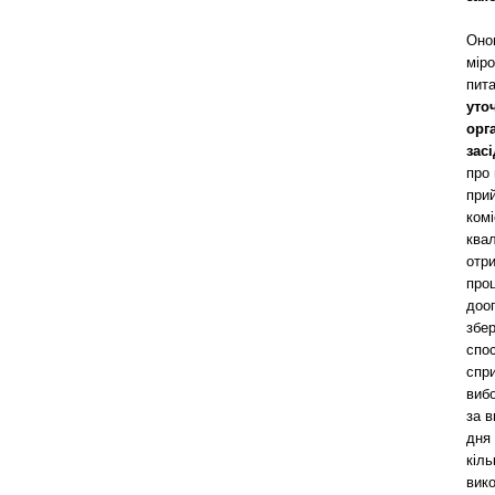
Онов
міро
пит
уто
орг
зас
про 
при
комі
квал
отри
проц
дооп
збер
спос
спр
виб
за в
дня
кіль
вик