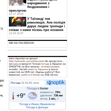
народження з
бездомними і
прислугою
12-17 19:03
У Таїланді теж
революція. Але поліція
дарує людям троянди і
та
співає з ними пісень про кохання
12-04 10:47
МИ НА FACEBOOK
Авто Hyundai на проекті
и
http://avtosale.ua/car/Hyundai/
Не пропустите -
фильмы
в прокате! Точная
погода
в Украине на
SINOPTIK.ua Все каналы:
телепрограмма
онлайн. Читай
новости Украины
в ленте
новостей на UKR.net. Ищешь работу? Все
вакансии,
работа в Киеве
на JOB.ukr.net.
про
Погода
31.03.26, ночь
час
Погода в
Киеве
влажность:
79%
+9°
нь.
давление:
738 мм
ветер:
1 м/с,
Погода в Ивано-Франковске
о
Погода в Донецке