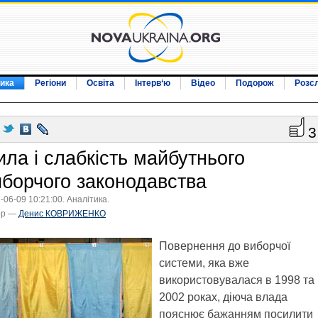
ика
Регіони
Освіта
Інтерв‘ю
Відео
Подорож
Розс
3
ила і слабкість майбутнього
иборчого законодавства
-06-09 10:21:00. Аналітика.
ор —
Денис КОВРИЖЕНКО
Повернення до виборчої
системи, яка вже
використовувалася в 1998 та
2002 роках, діюча влада
пояснює бажанням посилити