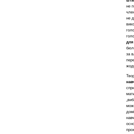
шта
не п
член
не д
вик
голо
гол
для
бюл
за в
пере
жод
Тво
нав
спри
мати
„ви
може
дом
навч
осно
про