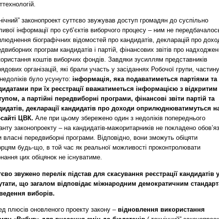
ттехнологій.
нічний” законопроект суттєво звужував доступ громадян до суспільно
ивої інформації про суб’єктів виборчого процесу – ним не передбачалос
илюднення біографічних відомостей про кандидатів, декларацій про дохо
двиборних програм кандидатів і партій, фінансових звітів про надходже
икористання коштів виборчих фондів. Завдяки зусиллям представників
ядових організацій, які брали участь у засіданнях Робочої групи, частин
недоліків було усунуто:
інформація, яка подаватиметься партіями та
дидатами при їх реєстрації вважатиметься інформацією з відкритим
тупом, а партійні передвиборні програми, фінансові звіти партій та
дидатів, декларації кандидатів про доходи оприлюднюватимуться н
-сайті ЦВК.
Але при цьому збережено один з недоліків попереднього
анту законопроекту – на кандидатів-мажоритарників не покладено обов’я
 власні передвиборні програми. Відповідно, вони зможуть обіцяти
орцям будь-що, в той час як реальної можливості проконтролювати
нання цих обіцянок не існуватиме.
тєво звужено перелік підстав для скасування реєстрації кандидатів 
утати, що загалом відповідає міжнародним демократичним стандар
ведення виборів.
ед плюсів оновленого проекту закону –
відновлення використання