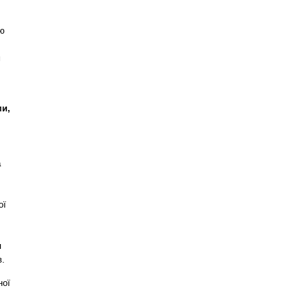
тю
м
ми,
а
ої
я
в.
ної