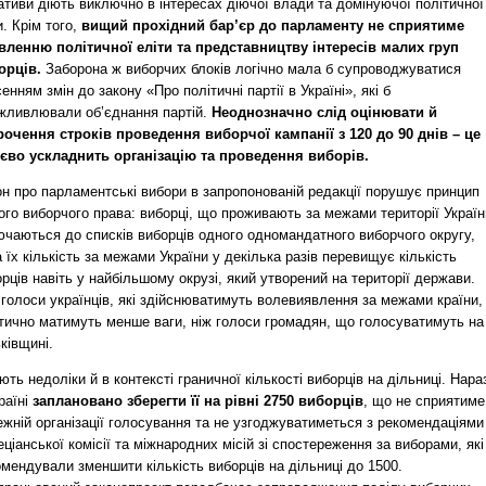
іативи діють виключно в інтересах діючої влади та домінуючої політичної
. Крім того,
вищий прохідний бар’єр до парламенту не сприятиме
вленню політичної еліти та представництву інтересів малих груп
орців.
Заборона ж виборчих блоків логічно мала б супроводжуватися
енням змін до закону «Про політичні партії в Україні», які б
жливлювали об’єднання партій.
Неоднозначно слід оцінювати й
рочення строків проведення виборчої кампанії з 120 до 90 днів – це
тєво ускладнить організацію та проведення виборів.
н про парламентські вибори в запропонованій редакції порушує принцип
ого виборчого права: виборці, що проживають за межами території Україн
ючаються до списків виборців одного одномандатного виборчого округу,
 їх кількість за межами України у декілька разів перевищує кількість
рців навіть у найбільшому окрузі, який утворений на території держави.
голоси українців, які здійснюватимуть волевиявлення за межами країни,
тично матимуть менше ваги, ніж голоси громадян, що голосуватимуть на
ківщині.
ють недоліки й в контексті граничної кількості виборців на дільниці. Нараз
раїні
заплановано зберегти її на рівні 2750 виборців
, що не сприятиме
жній організації голосування та не узгоджуватиметься з рекомендаціями
ціанської комісії та міжнародних місій зі спостереження за виборами, які
мендували зменшити кількість виборців на дільниці до 1500.