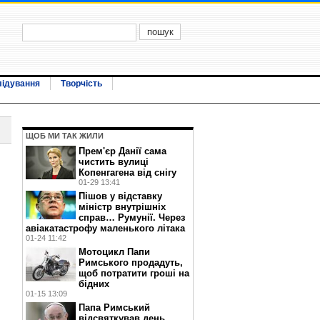
лідування
Творчість
ЩОБ МИ ТАК ЖИЛИ
Прем'єр Данії сама
чистить вулиці
Копенгагена від снігу
01-29 13:41
Пішов у відставку
міністр внутрішніх
справ… Румунії. Через
авіакатастрофу маленького літака
01-24 11:42
Мотоцикл Папи
Римського продадуть,
щоб потратити гроші на
бідних
01-15 13:09
Папа Римський
відсвяткував день