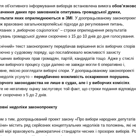
ля об’єктивного інформування виборців встановлена вимога
обов’язков
начення даних про замовників опитувань громадської думки,
ультати яких оприлюднюються в ЗМІ
. У доопрацьованому законопроект
ож враховано загальноєвропейські підходи до регулювання питань,
язаних з „виборчою соціологією” – строки оприлюднення результатів
увань громадської думки скорочено з 15 до 10 днів до дня голосування.
нічний» текст законопроекту передбачав вирішення всіх виборчих спорів
лючно у судовому поряду, що послаблювало можливості захисту
шених виборчих прав громадян, партій, кандидатів тощо. Адже у стислі
ки виборчого процесу суди далеко не завжди могли б оперативно і,
вне, якісно розглядати виборчі спори. У доопрацьованому законопроекті
 недолік усунуто –
передбачено можливість оскарження порушень
орчого законодавства не лише в судах, але і у виборчих комісіях
.
е не негативну оцінку заслуговує той факт, що строки подання відповід
г скорочено з 5 до 2 днів.
овні недоліки законопроекту
ом з тим, доопрацьований проект закону «Про вибори народних депутатів
їни» містить ряд серйозних концептуальних недоліків та положень, які н
ій мірі враховують демократичні стандарти чесних і прозорих виборів. Р