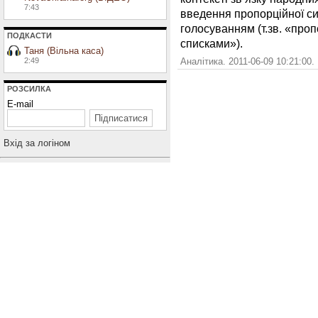
7:43
введення пропорційної с
голосуванням (т.зв. «проп
ПОДКАСТИ
списками»).
Таня (Вільна каса)
Аналітика. 2011-06-09 10:21:00.
2:49
РОЗСИЛКА
E-mail
Вхiд за логiном