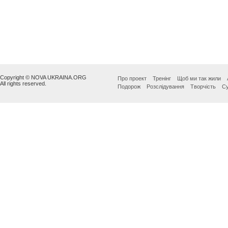
Copyright © NOVA UKRAINA.ORG
Про проект
Тренінг
Щоб ми так жили
All rights reserved.
Подорож
Розслідування
Творчість
Су