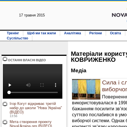
17 травня 2015
Тренінг
Щоб ми так жили
Аналітика
Регіони
Освіта
Суспільство
Матерiали корист
КОВРИЖЕНКО
ОСТАННI ВЛАСНI ВIДЕО
Медiа
Сила і с
виборчо
Повернення
використовувалася в 1998
Ігор Когут відкриває третій
набір до школи "Нова Україна"
бажанням посилити зв’язо
(ВІДЕО)
суттєво послабився в умо
13:56
виборчої системи. Однак 
Мета створення проекту
контексті зв’язку народни
NovaUkraina.org (ВІДЕО)