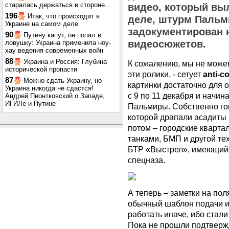
старалась держаться в стороне...
видео, который вы
196
Итак, что происходит в
деле, штурм Паль
Украине на самом деле
задокументирован 
90
Путину капут, он попал в
видеосюжетов.
ловушку: Украина применила ноу-
хау ведения современных войн
88
Украина и Россия: Глубина
К сожалению, мы не може
исторической пропасти
эти ролики, - сетует
anti-c
87
Можно сдать Украину, но
картинки достаточно для 
Украина никогда не сдастся!
с 9 по 11 декабря и начин
Андрей Пионтковский о Западе,
ИГИЛе и Путине
Пальмиры. Собственно гов
которой драпали асадиты 
потом – городские кварт
танками, БМП и другой те
БТР «Выстрел», имеющийс
спецназа.
А теперь – заметки на по
обычный шаблон подачи и
работать иначе, ибо стал
Пока не прошли подтверж