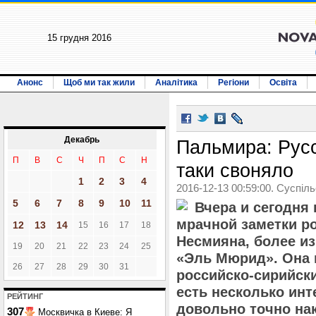
15 грудня 2016
Анонс
Щоб ми так жили
Аналітика
Регіони
Освіта
Декабрь
Пальмира: Рус
П
В
С
Ч
П
С
Н
таки своняло
1
2
3
4
2016-12-13 00:59:00. Суспіл
5
6
7
8
9
10
11
Вчера и сегодня 
мрачной заметки ро
12
13
14
15
16
17
18
Несмияна, более и
19
20
21
22
23
24
25
«Эль Мюрид». Она 
26
27
28
29
30
31
российско-сирийски
есть несколько ин
РЕЙТИНГ
довольно точно на
307
Москвичка в Киеве: Я