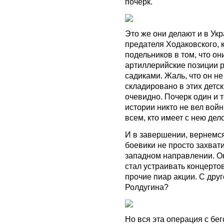
почерк.
Это же они делают и в Ук
предателя Ходаковского, 
подельников в том, что о
артиллерийские позиции 
садиками. Жаль, что он не
складировано в этих детск
очевидно. Почерк один и 
истории никто не вел вой
всем, кто имеет с нею дело
И в завершении, вернемся
боевики не просто захват
западном направлении. Он
стал устраивать концерт
прочие пиар акции. С дру
Ролдугина?
Но вся эта операция с бе