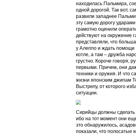
находилась Пальмира, со
одной дорогой. Так вот, 
развили западнее Пальмир
эту самую дорогу ударами
грамотно оценили операти
действуют на окружение г
представляли, что больша
у Алеппо и ждать помощи п
котле, а там – дружба нар
грустно. Короче говоря, р
первыми. Причем, они да
техники и оружия. И что 
жизни японским джипам Т
Выстрелу, от которого из
ситуации.
Сирийцы должны сделать в
ибо на тот момент они еще
это обнаружилось, асадов
показали, что полосатые к