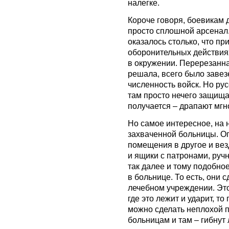
налегке.
Короче говоря, боевикам 
просто сплошной арсенал
оказалось столько, что п
оборонительных действия
в окружении. Перерезанна
решала, всего было завез
численность войск. Но ру
там просто нечего защищат
получается – драпают мгн
Но самое интересное, на 
захваченной больницы. О
помещения в другое и вез
и ящики с патронами, руч
так далее и тому подобное
в больнице. То есть, они 
лечебном учреждении. Это 
где это лежит и ударит, то
можно сделать неплохой п
больницам и там – гибнут 