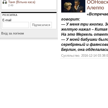
ООНовск
Таня (Вільна каса)
2:49
Алеппо
«Встречае
РОЗСИЛКА
говорит:
E-mail
— У меня три кнопки. 
желтую нажал – Китая 
Вхiд за логiном
На это Меркель ответ
— У моей бабушки было
серебряный и фаянсовы
Берлин, она обделалас
Суспільство. 2016-12-14 03:38: