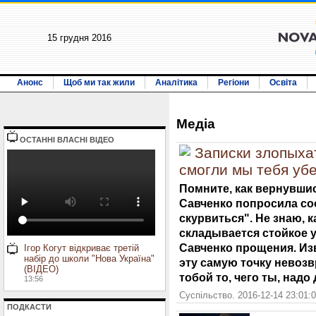
15 грудня 2016
Анонс
Щоб ми так жили
Аналітика
Регіони
Освіта
Медiа
ОСТАННI ВЛАСНI ВIДЕО
Записки злопыхат
смогли мы тебя убе
Помните, как вернувшис
Савченко попросила со
скурвиться". Не знаю, к
складывается стойкое у
Савченко прощения. Изв
Ігор Когут відкриває третій
набір до школи "Нова Україна"
эту самую точку невозв
(ВІДЕО)
тобой то, чего ты, надо
13:56
Суспільство. 2016-12-14 23:01:
ПОДКАСТИ