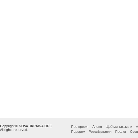
Copyright © NOVA UKRAINA.ORG
Про проект
Анонс
Щоб ми так жили
А
All rights reserved.
Подорож
Розслідування
Пролог
Сусп