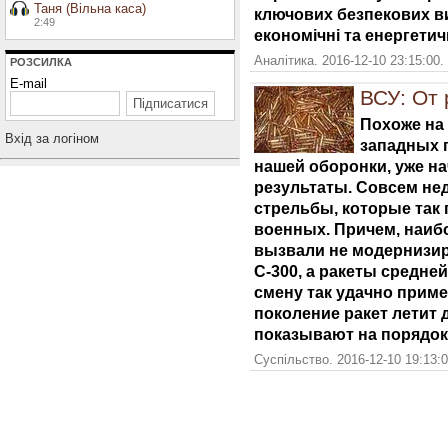
Таня (Вільна каса)
ключових безпекових ви
2:49
економічні та енергетичн
Аналітика. 2016-12-10 23:15:00.
РОЗСИЛКА
E-mail
ВСУ: От 
Похоже на
Вхiд за логiном
западных п
нашей оборонки, уже на
результаты. Совсем не
стрельбы, которые так
военных. Причем, наиб
вызвали не модернизи
С-300, а ракеты средне
смену так удачно приме
поколение ракет летит 
показывают на порядок
Суспільство. 2016-12-10 19:13: