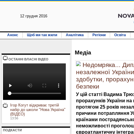
12 грудня 2016
Анонс
Щоб ми так жили
Аналітика
Регіони
Освіта
Медiа
ОСТАННI ВЛАСНI ВIДЕО
Недомряка... Дип
незалежної України
здобутки, прорахун
безпеки
У цій статті Вадима Трю
прорахунків України на 
Ігор Когут відкриває третій
протягом 25 років неза
набір до школи "Нова Україна"
причини потрапляння Ук
(ВІДЕО)
13:56
країнами пострадянсько
неможливості проголош
ПОДКАСТИ
євроатлантичну інтеграц