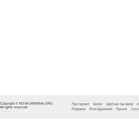
Copyright © NOVA UKRAINA.ORG
Про проект
Анонс
Щоб ми так жили
А
All rights reserved.
Подорож
Розслідування
Пролог
Сусп