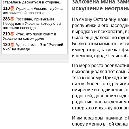
заложена мина зам
старалась держаться в стороне...
искушение неогран
310
Украина и Россия: Глубина
исторической пропасти
286
На смену Октавиану, наз
Россияне, привыкайте:
Перед вами Украина, которую вы
республики и его наслед
потеряли навсегда
выродков и психопатов, в
210
Итак, что происходит в
было ещё далеко, но фунд
Украине на самом деле
Были потом моменты исти
130
Ад на земле: Это "Русский
мир" на выезде
императоры, такие как фи
и нелюди, вроде Гелиогаб
По мере роста всевластия
выхолащивался тот самый
тяга к новому. Приход хр
низов, более того, религи
смирение и подчинение, о
радостей, довершил паден
радостью, наслаждением 
отвергало и жажду познан
И императоры, начиная с 
опору именно в той фанат