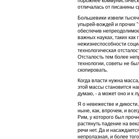
порожнее коммунистически
отличалась от писанины 
Большевики извели тысячи
упырей-вождей и прочих "
обеспечив непреодолимое
важных науках, таких как 
нежизнеспособности соци
технологическая отсталос
Отсталость тем более неп
технологии, советы не бы
скопировать.
Когда власти нужна масса
этой массы становится на
думаю, - а может оно и к л
Я о невежестве и дикости
ныне, как, впрочем, и все
Рим, у которого был про
растянуть падение на века
речи нет. Да и насаждаетс
непролазная, и более того