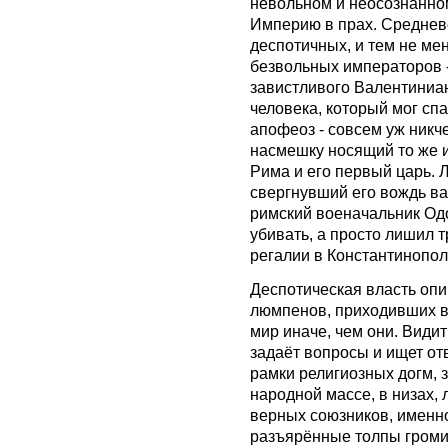
невольном и неосознанно
Империю в прах. Средневе
деспотичных, и тем не ме
безвольных императоров -
завистливого Валентиниа
человека, который мог спа
апофеоз - совсем уж никч
насмешку носящий то же и
Рима и его первый царь. 
свергнувший его вождь ва
римский военачальник Одо
убивать, а просто лишил 
регалии в Константинопол
Деспотическая власть опи
люмпенов, приходивших в н
мир иначе, чем они. Видит
задаёт вопросы и ищет от
рамки религиозных догм, 
народной массе, в низах,
верных союзников, именно
разъярённые толпы громи