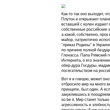
Как-то так оно выходит, 
Плутон и открывают плане
вставшей с колен издают 
собственные российские 
а какой, собственно, прок 
майор, патриотично испо
"приказ Родины" в Украине
по причине полной бездар
Глонасса. Папа Римский г
Интернета, о его значени
обер-дура Госдуры, мадам
посягательством на росси
Вот я и говорю, может он
отбросило мир на много ве
принципе, был один. А есл
закуклившись в поощряем
so be it. Мир станет тольк
агрессивность и злобность
просто здравый смысл и о