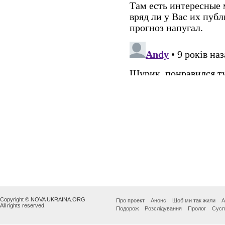
Copyright © NOVA UKRAINA.ORG
Про проект
Анонс
Щоб ми так жили
А
All rights reserved.
Подорож
Розслідування
Пролог
Сусп