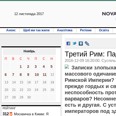
12 листопада 2017
Анонс
Щоб ми так жили
Аналітика
Регіони
Освіта
Ноябрь
Третий Рим: Па
П
В
С
Ч
П
С
Н
2016-12-09 16:20:00. Суспіл
1
2
3
4
5
Записки злопыха
массового одичани
6
7
8
9
10
11
12
Римской Империи? 
13
14
15
16
17
18
19
прежде гордых и с
20
21
22
23
24
25
26
неспособность про
27
28
29
30
варваров? Несомнен
есть и другая. С у
РЕЙТИНГ
императоров под з
312
Москвичка в Киеве: Я