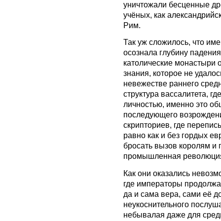
уничтожали бесценные др
учёных, как александрийск
Рим.
Так уж сложилось, что им
осознала глубину падения
католические монастыри 
знания, которое не удалос
невежестве раннего сред
структура вассалитета, г
личностью, именно это об
последующего возрождени
скрипториев, где перепи
равно как и без гордых е
бросать вызов королям и 
промышленная революция
Как они оказались невоз
где императоры продолжа
да и сама вера, сами её 
неукоснительного послуша
небывалая даже для сред