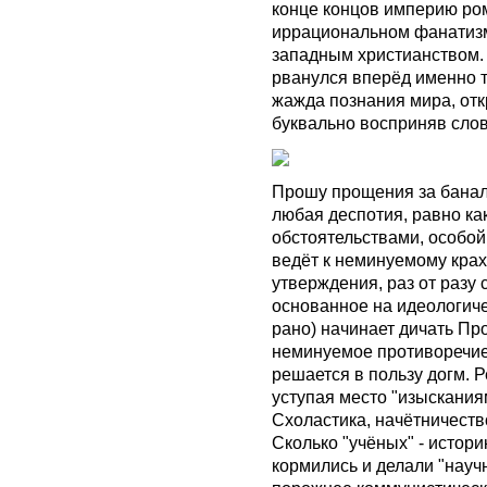
конце концов империю ро
иррациональном фанатизм
западным христианством. 
рванулся вперёд именно то
жажда познания мира, отк
буквально восприняв слов
Прошу прощения за банал
любая деспотия, равно ка
обстоятельствами, особой
ведёт к неминуемому краху
утверждения, раз от разу
основанное на идеологиче
рано) начинает дичать Про
неминуемое противоречие,
решается в пользу догм. Р
уступая место "изыскания
Схоластика, начётничеств
Сколько "учёных" - истор
кормились и делали "науч