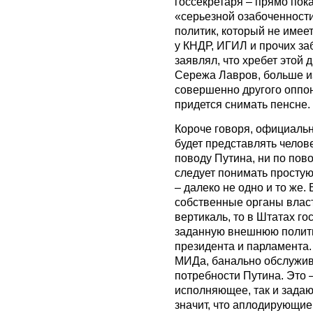
госсекретаря – прямо пок
«серьезной озабоченности
политик, который не имее
у КНДР, ИГИЛ и прочих за
заявлял, что хребет этой 
Сережа Лавров, больше и
совершенно другого оппон
придется снимать пенсне. 
Короче говоря, официаль
будет представлять челов
поводу Путина, ни по пово
следует понимать просту
– далеко не одно и то же
собственные органы власт
вертикаль, то в Штатах го
заданную внешнюю полити
президента и парламента.
МИДа, банально обслужи
потребности Путина. Это –
исполняющее, так и задаю
значит, что аплодирующи