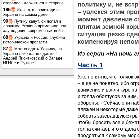
старалась держаться в стороне...
политику и, не вст
196
Итак, что происходит в
– увлекся этим про
Украине на самом деле
момент давление с
90
Путину капут, он попал в
плитам земной кор
ловушку: Украина применила ноу-
хау ведения современных войн
ситуация резко сдв
88
Украина и Россия: Глубина
компенсируя непом
исторической пропасти
87
Можно сдать Украину, но
Из серии «На ночь г
Украина никогда не сдастся!
Андрей Пионтковский о Западе,
ИГИЛе и Путине
Часть 1
Уже понятно, что толчок 
– еще не понятно, ибо ог
движение и взяли курс на 
и толпа оболтусов за ним,
обороны. - Сейчас они наб
пляжей и некоторые даже 
собрать зазевавшуюся рыб
чтобы бросить все и бежа
толпа считает, что отдала
продраться к самому морю