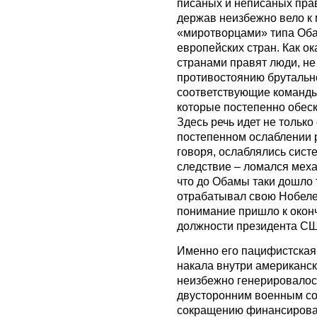
писаных и неписаных пра
держав неизбежно вело к
«миротворцами» типа Оба
европейских стран. Как о
странами правят люди, не
противостоянию брутальн
соответствующие команды
которые постепенно обес
Здесь речь идет не только
постепенном ослаблении 
говоря, ослаблялись сист
следствие – ломался меха
что до Обамы таки дошло 
отрабатывал свою Нобеле
понимание пришло к оконч
должности президента С
Именно его пацифистская
накала внутри американск
неизбежно генерировалос
двусторонним военным со
сокращению финансирован