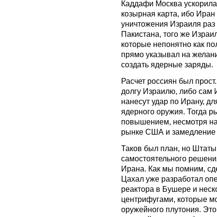
Каддафи Москва ускорила
козырная карта, ибо Иран
уничтожения Израиля раз и
Пакистана, того же Израил
которые непонятно как по
прямо указывал на желани
создать ядерные заряды.
Расчет россиян был прост
долгу Израилю, либо сам И
нанесут удар по Ирану, д
ядерного оружия. Тогда р
повышением, несмотря на
рынке США и замедление 
Таков был план, но Штаты
самостоятельного решени
Ирана. Как мы помним, сде
Цахал уже разработал оп
реактора в Бушере и неск
центрифугами, которые м
оружейного плутония. Это