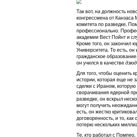
Так вот, на должность но
конгрессмена от Канзаса 
комитета по разведке, По
профессионально. Профес
академии Вест Пойнт и с
Кроме того, он закончил 
Университета. То есть, о
гражданское образование.
он учился в качестве
дзюд
Для того, чтобы оценить 
истории, которая еще не 
сделки с Ираном, котору
сворачивания ядерной пр
разведке, он вскрыл неск
могут получить неожидан
есть, он жестко критикова
договоренность, и то, как
потерю нескольких милли
Те, кто работал с Помпео,