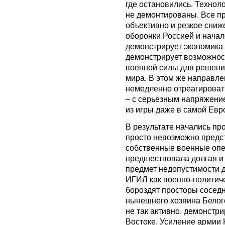
где остановились. Технол
не демонтированы. Все пр
объективно и резкое сни
оборонки Россией и начал
демонстрирует экономика 
демонстрирует возможнос
военной силы для решени
мира. В этом же направлен
немедленно отреагировать
– с серьезным напряжени
из игры даже в самой Евр
В результате начались п
просто невозможно предст
собственные военные опе
предшествовала долгая и 
предмет недопустимости 
ИГИЛ как военно-политиче
бороздят просторы соседн
нынешнего хозяина Белого
не так активно, демонст
Востоке. Усиление армии