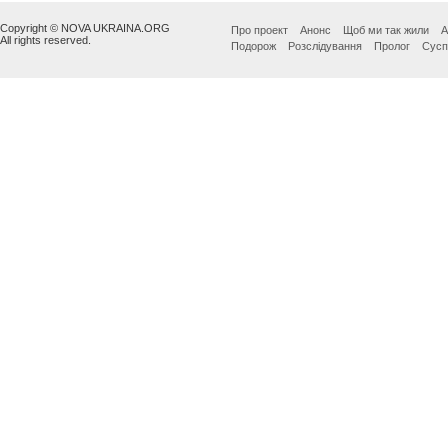
Copyright © NOVA UKRAINA.ORG
Про проект
Анонс
Щоб ми так жили
А
All rights reserved.
Подорож
Розслідування
Пролог
Сусп