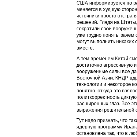
США информируется по ра
меняется в худшую сторону
источники просто отстран
решений. Глядя на Штаты
сократили свои вооружен
уже трудно понять, зачем
могут выполнить никаких 
вместе.
А тем временем Китай сме
достаточно агрессивную и
вооруженные силы все да
Восточной Азии. КНДР вд
технологии и некоторое к
понятно, откуда это взяло
политкорректность диктую
расширенных глаз. Все э
выражения решительной о
Тут надо признать, что та
ядерную программу Ирана.
остановлена так, что в лю