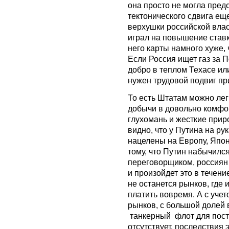
она просто не могла предс
тектонического сдвига ещ
верхушки российской влас
играл на повышение ставк
него карты намного хуже, 
Если Россия ищет газ за 
добро в теплом Техасе ил
нужен трудовой подвиг пр
То есть Штатам
можно
ле
добычи в довольно комфор
глухомань и жесткие прир
видно, что у Путина на р
нацелены на Европу, Япон
тому, что Путин набычилс
переговорщиком, россиян
и произойдет это в течени
не останется рынков, где 
платить вовремя. А с учет
рынков, с большой долей 
танкерный флот для поста
отсутствует, последствия 