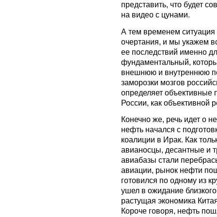
представить, что будет сов
на видео с цунами.
А тем временем ситуация 
очертания, и мы укажем в
ее последствий именно дл
фундаментальный, которы
внешнюю и внутреннюю пол
заморозки мозгов российс
определяет объективные 
России, как объективной р
Конечно же, речь идет о н
нефть начался с подгото
коалиции в Ирак. Как толь
авианосцы, десантные и т
авиабазы стали перебрас
авиации, рынок нефти пош
готовился по одному из к
ушел в ожидание близкого
растущая экономика Китая
Короче говоря, нефть пош