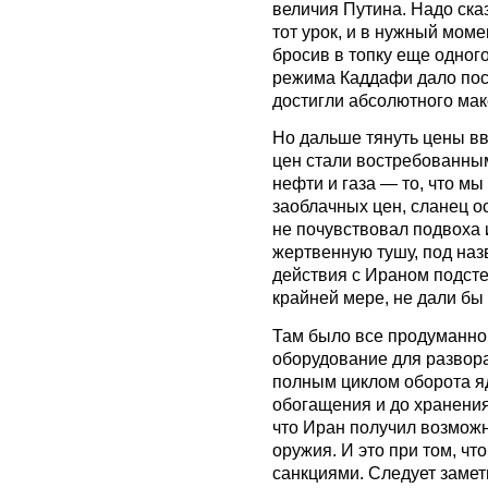
величия Путина. Надо ска
тот урок, и в нужный моме
бросив в топку еще одног
режима Каддафи дало посл
достигли абсолютного ма
Но дальше тянуть цены вв
цен стали востребованны
нефти и газа — то, что м
заоблачных цен, сланец о
не почувствовал подвоха 
жертвенную тушу, под на
действия с Ираном подст
крайней мере, не дали бы 
Там было все продуманно 
оборудование для развор
полным циклом оборота яд
обогащения и до хранения
что Иран получил возможн
оружия. И это при том, чт
санкциями. Следует замет