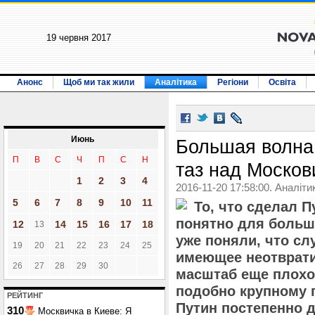
19 червня 2017
Анонс
Щоб ми так жили
Аналітика
Регіони
Освіта
Июнь
Большая волна
П
В
С
Ч
П
С
Н
таз над Москов
1
2
3
4
2016-11-20 17:58:00. Аналіти
5
6
7
8
9
10
11
То, что сделал П
понятно для больш
12
14
15
16
17
18
13
уже поняли, что сл
19
20
21
22
23
24
25
имеющее неотврати
26
27
28
29
30
масштаб еще плохо
подобно крупному 
РЕЙТИНГ
Путин постепенно 
310
Москвичка в Киеве: Я