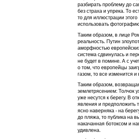
разбирать проблему до са
без страха и упрека. То е
то для иллюстрации этого
использовать фотографи
Таким образом, в лице Р
реальность. Путин злоупо
аморфностью европейских
система сдвинулась и пер
не будет в помине. А с уч
о том, что европейцы заи
газом, то все изменится и
Таким образом, возвраща
землетрясением: Толчок 
уже несутся к берегу. В 
явления и предположить то
ясно наверняка - на берег
до пляжа, то публика на в
накачанная ботоксом и на
удивлена.