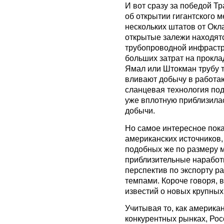
И вот сразу за победой Т
об открытии гигантского 
нескольких штатов от Окл
открытые залежи находят
трубопроводной инфрастру
больших затрат на прокла
Ямал или Штокман трубу тя
вливают добычу в работаю
сланцевая технология под
уже вплотную приблизилас
добычи.
Но самое интересное пока
американских источников,
подобных же по размеру м
приблизительные наработк
перспектив по экспорту р
темпами. Короче говоря, 
известий о новых крупны
Учитывая то, как америка
конкурентных рынках, Рос