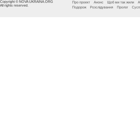
Copyright © NOVA UKRAINA.ORG
Про проект
Анонс
Щоб ми так жили
А
All rights reserved.
Подорож
Розслідування
Пролог
Сусп