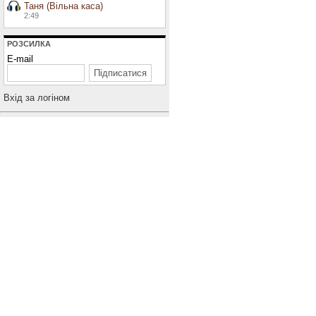
Таня (Вільна каса)
2:49
РОЗСИЛКА
E-mail
Вхiд за логiном