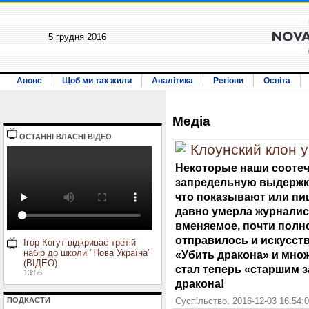
5 грудня 2016
Анонс
Щоб ми так жили
Аналітика
Регіони
Освіта
Медiа
ОСТАННI ВЛАСНI ВIДЕО
Клоунский клон у
Некоторые наши сооте
запредельную выдержку
что показывают или пиш
давно умерла журналист
вменяемое, почти полно
отправилось и искусств
Ігор Когут відкриває третій
набір до школи "Нова Україна"
«Убить дракона» и мно
(ВІДЕО)
стал теперь «старшим з
13:56
дракона!
ПОДКАСТИ
Суспільство. 2016-12-03 16:54: