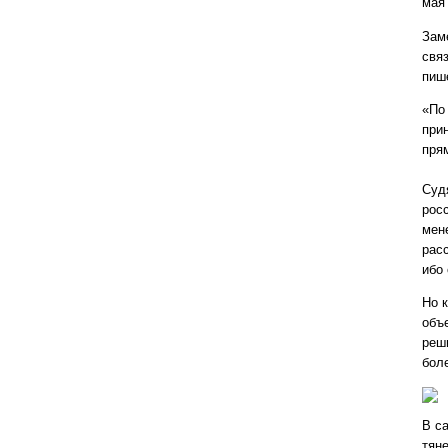
мая
Зам
свя
пиш
«По
при
пря
Суд
рос
мен
расс
ибо 
Но 
объ
реши
бол
В с
тяне