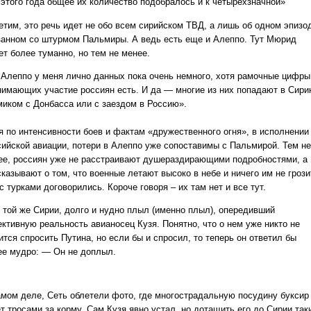
 этого года общее их количество подобралось и к четырехзначной»
етим, это речь идет не обо всем сирийском ТВД, а лишь об одном эпизо
занном со штурмом Пальмиры. А ведь есть еще и Алеппо. Тут Мюрид
ет более туманно, но тем не менее.
 Алеппо у меня лично данных пока очень немного, хотя рамочные цифры
нимающих участие россиян есть. И да — многие из них попадают в Сир
миком с Донбасса или с заездом в Россию».
я по интенсивности боев и фактам «дружественного огня», в исполнении
сийской авиации, потери в Алеппо уже сопоставимы с Пальмирой. Тем не
ее, россиян уже не расстраивают душераздирающими подробностями, а
казывают о том, что военные летают высоко в небе и ничего им не грози
с турками договорились. Короче говоря – их там нет и все тут.
к той же Сирии, долго и нудно плыл (именно плыл), опередивший
ективную реальность авианосец Кузя. Понятно, что о нем уже никто не
тся спросить Путина, но если бы и спросил, то теперь он ответил бы
ее мудро: — Он не доплыл.
амом деле, Сеть облетели фото, где многострадальную посудину буксир
т тросами за корму. Сам Кузя явно устал, но дотащить его до Сирии так