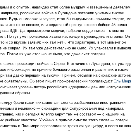
одами и с опытом, нацлидер стал более мудрым и взвешенным деятелем
, например, российские войска в Лугандоне потеряли убитыми тысячи
овек. Будь он моложе и глупее, стал бы выдумывать причины смерти, м
шали что-то не свежее, или сердечный приступ скосил бойцов 45 полка
цназа ВДВ. Да, просмотрели медики, набрали сердечников – с кем не
ает. Но тут уже проявилась хватка настоящего руководителя страны. Он
то и со вкусом заявил: «их там нет». Что характерно, в тот момент он
е не соврал. Их там уже действительно не было. Их упаковали и вывезл
ов. Потом их уже столько не было, что даже счет потерян.
же самое происходит сейчас в Сирии. В отличие от Лугандона, оттуда ид
ьше информации, по причине большого расстояния и различиях в языке.
ери там давно перешли на тысячи. Причем, отсылки на сирийские источн
 не обязательны. Об этом пишет про-кремлевский пропагандист
Эль Мюр
описывает уровень потерь российских «добровольцев» или «отпускников
дующим образом.
льмиру брали наши «ихтамнеты», слегка разбавленные иностранными
мниками и немножко — сирийцами для фигурирования под камерами.
ственно, как и сегодня Алеппо берут тем же составом — с нашими на
ых убойных участках. Убойных в прямом смысле этого слова — потери
тамнетов» в Пальмире перевалили за трехзначную цифру, а всего на кон