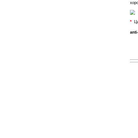
хор
*
Ц
anti