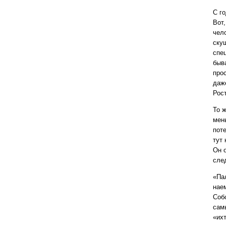
С г
Вот
чел
ску
спе
быв
прос
даж
Рост
То 
мен
пот
тут
Он 
сле
«Па
нае
Соб
сам
«их