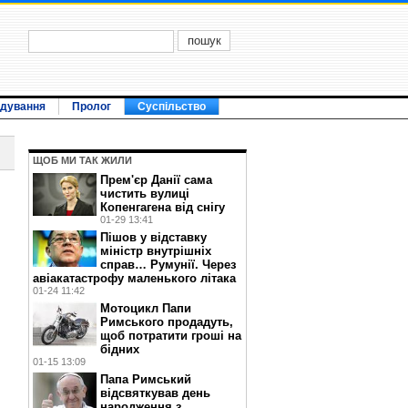
ідування
Пролог
Суспільство
ЩОБ МИ ТАК ЖИЛИ
Прем'єр Данії сама
чистить вулиці
Копенгагена від снігу
01-29 13:41
Пішов у відставку
міністр внутрішніх
справ… Румунії. Через
авіакатастрофу маленького літака
01-24 11:42
Мотоцикл Папи
Римського продадуть,
щоб потратити гроші на
бідних
01-15 13:09
Папа Римський
відсвяткував день
народження з