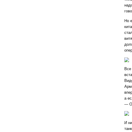
над
гов
Но е
кит
ста
вит
дол
опе
Все
вст
Вид
Арм
впе
а ес
— О
И ни
танк