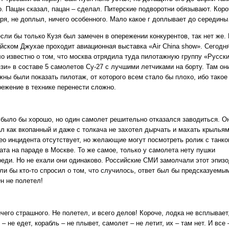
о. Пацан сказал, пацан – сделал. Питерские подворотни обязывают. Коро
оря, не доплыл, ничего особенного. Мало какое г доплывает до середин
сли бы только Кузя был замечен в опережении конкурентов, так нет же.
айском Джухае проходит авиационная выставка «Air China show». Сегодн
ло известно о том, что москва отрядила туда пилотажную группу «Русск
язи» в составе 5 самолетов Су-27 с лучшими летчиками на борту. Там он
жны были показать пилотаж, от которого всем стало бы плохо, ибо такое
режение в технике перенести сложно.
 было бы хорошо, но один самолет решительно отказался заводиться. О
ал как вкопанный и даже с толкача не захотел дырчать и махать крыльям
ео инцидента отсутствует, но желающие могут посмотреть ролик с танк
ата на параде в Москве. То же самое, только у самолета нету пушки
реди. Но не ехали они одинаково. Российские СМИ замолчали этот эпизо
ли бы кто-то спросил о том, что случилось, ответ был бы предсказуемы
н не полетел!
чего страшного. Не полетел, и всего делов! Короче, лодка не всплывает
 – не едет, корабль – не плывет, самолет – не летит, их – там нет. И все 