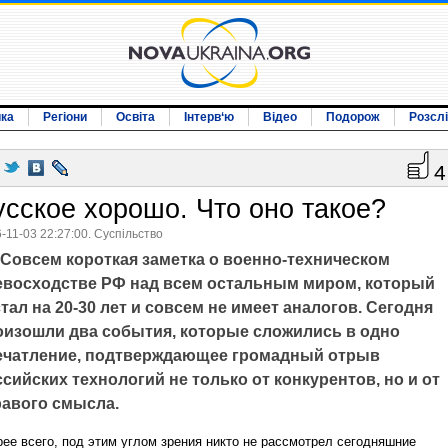
ика
Регіони
Освіта
Інтерв‘ю
Відео
Подорож
Розсл
4
усское хорошо. Что оно такое?
-11-03 22:27:00. Суспільство
Совсем короткая заметка о военно-техническом
евосходстве РФ над всем остальным миром, который
тал на 20-30 лет и совсем не имеет аналогов. Сегодня
оизошли два события, которые сложились в одно
ечатление, подтверждающее громадный отрыв
сийских технологий не только от конкурентов, но и от
равого смысла.
рее всего, под этим углом зрения никто не рассмотрел сегодняшние