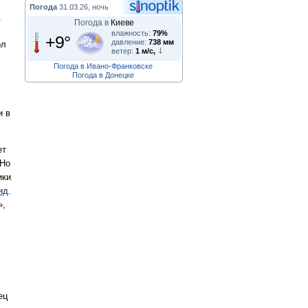
Погода
31.03.26, ночь
.
Погода в
Киеве
влажность:
79%
+9°
давление:
738 мм
ол
ветер:
1 м/с,
Погода в Ивано-Франковске
Погода в Донецке
и в
ет
 Но
ики
ид
.
»,
ец