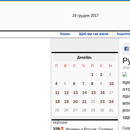
24 грудня 2017
Анонс
Щоб ми так жили
Аналіт
Декабрь
Р
П
В
С
Ч
П
С
Н
2016
1
2
3
пр
4
6
7
8
10
5
9
отс
11
12
13
14
15
16
17
пр
18
19
20
21
23
24
22
вп
рос
25
26
27
28
29
30
31
зд
РЕЙТИНГ
Ско
328
Украина и Россия: Глубина