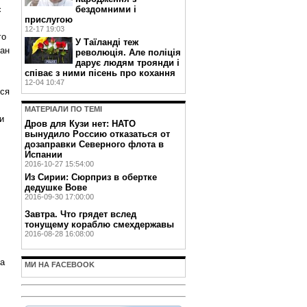
с
бездомними і
прислугою
12-17 19:03
го
У Таїланді теж
дан
революція. Але поліція
дарує людям троянди і
співає з ними пісень про кохання
12-04 10:47
тся
МАТЕРIАЛИ ПО ТЕМI
и
Дров для Кузи нет: НАТО
вынудило Россию отказаться от
дозаправки Северного флота в
Испании
2016-10-27 15:54:00
Из Сирии: Сюрприз в обертке
дедушке Вове
2016-09-30 17:00:00
Завтра. Что грядет вслед
тонущему кораблю смехдержавы
2016-08-28 16:08:00
ка
МИ НА FACEBOOK