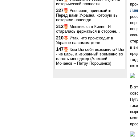
исторической пропасти
про
327
Лин
Россияне, привыкайте:
Перед вами Украина, которую вы
рос
потеряли навсегда
пер
312
Москвичка в Киеве: Я
воп
старалась держаться в стороне...
око
210
Итак, что происходит в
сте
Украине на самом деле
в ви
147
Кем Вы себя возомнили? Вы
пре
- не царь, а избранный временно во
власть менеджер (Алексей
тогд
Мочанов – Петру Порошенко)
кото
В э
сов
Пут
таки
ныр
мож
про