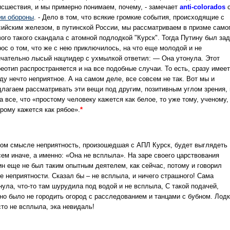
исшествия, и мы примерно понимаем, почему, - замечает
anti-colorados
ии обороны
. - Дело в том, что всякие громкие события, происходящие с
сийским железом, в путинской России, мы рассматриваем в призме само
вого такого скандала с атомной подлодкой "Курск". Тогда Путину был за
рос о том, что же с нею приключилось, на что еще молодой и не
нчательно лысый нацлидер с ухмылкой ответил: — Она утонула. Этот
реотип распространяется и на все подобные случаи. То есть, сразу имее
ду нечто неприятное. А на самом деле, все совсем не так. Вот мы и
длагаем рассматривать эти вещи под другим, позитивным углом зрения, 
а все, что «простому человеку кажется как белое, то уже тому, ученому,
рому кажется как рябое».
*
том смысле неприятность, произошедшая с АПЛ Курск, будет выглядеть
сем иначе, а именно: «Она не всплыла». На заре своего царствования
ин еще не был таким опытным деятелем, как сейчас, потому и говорил
е неприятности. Сказал бы – не всплыла, и ничего страшного! Сама
нула, что-то там шурудила под водой и не всплыла, С такой подачей,
но было не городить огород с расследованием и танцами с бубном. Лод
сто не всплыла, эка невидаль!