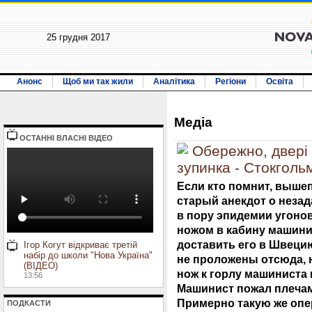
25 грудня 2017
Анонс
Щоб ми так жили
Аналітика
Регіони
Освіта
Медiа
ОСТАННI ВЛАСНI ВIДЕО
Обережно, двері
зупинка - Стокгольм
Если кто помнит, выше
старый анекдот о незад
в пору эпидемии угонов
ножом в кабину машини
доставить его в Швецию
Ігор Когут відкриває третій
набір до школи "Нова Україна"
не проложены отсюда, н
(ВІДЕО)
нож к горлу машиниста 
13:56
Машинист пожал плечами
Примерно такую же опе
ПОДКАСТИ