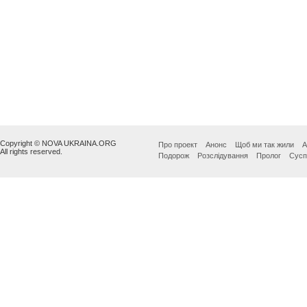
Copyright © NOVA UKRAINA.ORG
Про проект
Анонс
Щоб ми так жили
А
All rights reserved.
Подорож
Розслідування
Пролог
Сусп