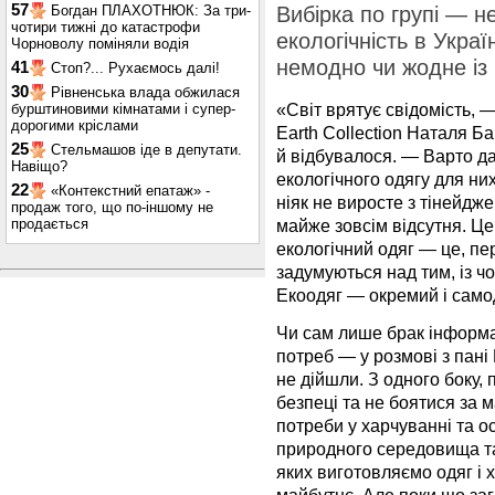
57
Богдан ПЛАХОТНЮК: За три-
Вибірка по групі — н
чотири тижні до катастрофи
екологічність в Укра
Чорноволу поміняли водія
немодно чи жодне із
41
Стоп?... Рухаємось далі!
30
Рівненська влада обжилася
«Світ врятує свідомість, —
бурштиновими кімнатами і супер-
дорогими кріслами
Earth Collection Наталя Ба
25
Стельмашов іде в депутати.
й відбувалося. — Варто да
Навіщо?
екологічного одягу для них
22
«Контекстний епатаж» -
ніяк не виросте з тінейдже
продаж того, що по-іншому не
продається
майже зовсім відсутня. Це
екологічний одяг — це, пер
задумуються над тим, із чо
Екоодяг — окремий і само
Чи сам лише брак інформац
потреб — у розмові з пані
не дійшли. З одного боку,
безпеці та не боятися за 
потреби у харчуванні та ос
природного середовища та 
яких виготовляємо одяг і х