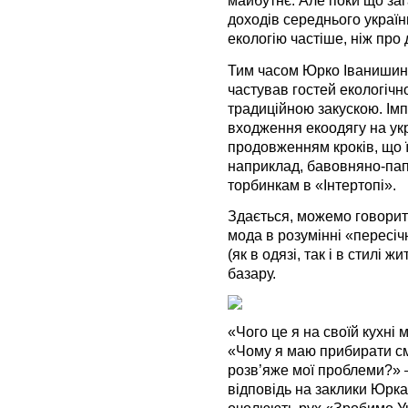
майбутнє. Але поки що зага
доходів середнього україн
екологію частіше, ніж про 
Тим часом Юрко Іванишин, 
частував гостей екологіч
традиційною закускою. Імп
входження екоодягу на укр
продовженням кроків, що їх
наприклад, бавовняно-па
торбинкам в «Інтертопі».
Здається, можемо говорити
мода в розумінні «пересіч
(як в одязі, так і в стилі 
базару.
«Чого це я на своїй кухні 
«Чому я маю прибирати смі
розв’яже мої проблеми?» —
відповідь на заклики Юрк
очолюють рух «Зробимо Ук