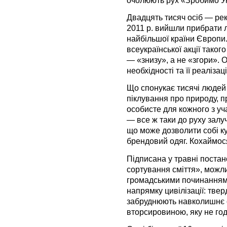
Двадцять тисяч осіб — реко
2011 р. вийшли прибрати л
найбільшої країни Європи
всеукраїнської акції такого
— «знизу», а не «згори». 
необхідності та її реалізаці
Що спонукає тисячі людей 
піклування про природу, 
особисте для кожного з уча
— все ж таки до руху залуч
що може дозволити собі ку
брендовий одяг. Кохаймося
Підписана у травні поста
сортування сміття», можл
громадськими починаннями
напрямку цивілізації: твер
забруднюють навколишнє с
вторсировиною, яку не год