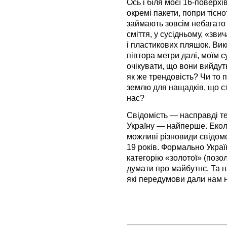
Ось і біля моєї 16-поверхі
окремі пакети, попри тісн
займають зовсім небагато 
сміття, у сусідньому, «зв
і пластикових пляшок. Вики
півтора метри далі, моїм с
очікувати, що вони вийдут
як же трендовість? Чи то 
землю для нащадків, що с
нас?
Свідомість — насправді те
Україну — найперше. Еколог
можливі різновиди свідомо
19 років. Формально Украї
категорію «золотої» (позо
думати про майбутнє. Та н
які передумови дали нам 