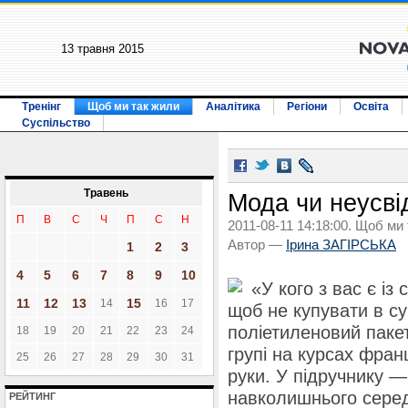
13 травня 2015
Тренінг
Щоб ми так жили
Аналітика
Регіони
Освіта
Суспільство
Травень
Мода чи неусві
П
В
С
Ч
П
С
Н
2011-08-11 14:18:00. Щоб ми
Автор —
Ірина ЗАГІРСЬКА
1
2
3
4
5
6
7
8
9
10
«У кого з вас є із
11
12
13
15
14
16
17
щоб не купувати в с
поліетиленовий паке
18
19
20
21
22
23
24
групі на курсах франц
25
26
27
28
29
30
31
руки. У підручнику 
навколишнього серед
РЕЙТИНГ