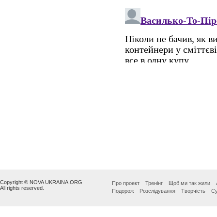
Copyright © NOVA UKRAINA.ORG
Про проект
Тренінг
Щоб ми так жили
All rights reserved.
Подорож
Розслідування
Творчість
Су