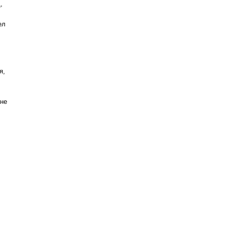
,
ел
я,
 не