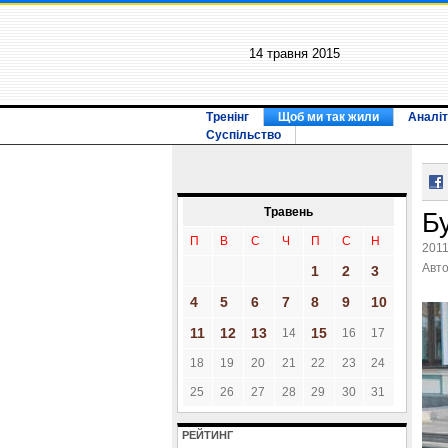
14 травня 2015
Тренінг
Щоб ми так жили
Аналіт
Суспільство
Травень
Б
П
В
С
Ч
П
С
Н
2011
Авт
1
2
3
4
5
6
7
8
9
10
11
12
13
15
14
16
17
18
19
20
21
22
23
24
25
26
27
28
29
30
31
РЕЙТИНГ