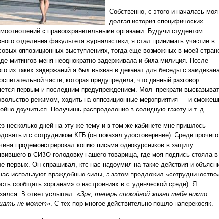
Собственно, с этого и началась моя
долгая история специфических
имоотношений с правоохранительными органами. Будучи студентом
вного отделения факультета журналистики, я стал принимать участие в
совых оппозиционных выступлениях, тогда еще возможных в моей стран
оде митингов меня неоднократно задерживала и била милиция. После
ого из таких задержаний я был вызван в деканат для беседы с замдекан
воспитательной части, которая предупредила, что данный разговор
яется первым и последним предупреждением. Мол, прекрати высказыва
овольство режимом, ходить на оппозиционные мероприятия — и сможеш
койно доучиться. Получишь распределение в солидную газету и т. д.
ез несколько дней на эту же тему и в том же кабинете мне пришлось
едовать и с сотрудником КГБ (он показал удостоверение). Среди прочего
чина продемонстрировал копию письма однокурсников в защиту
явившего в СИЗО голодовку нашего товарища, где моя подпись стояла в
ле первых. Он спрашивал, кто нас надоумил на такие действия и объясн
 нас используют враждебные силы, а затем предложил «сотрудничество
есть сообщать «органам» о настроениях в студенческой среде). Я
азался. В ответ услышал:
«Зря, теперь спокойной жизни тебе никто
щать не может»
. С тех пор многое действительно пошло наперекосяк.