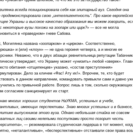
гилянка всегда позиционировала себя как элитарный вуз. Сегодня она
о продемонстрировала свою „интеллигентность“. Про какое европейск
ущее Украины и высокое качество образования мы можем говорить, ес
ас некоторые вузы похожи на зоопарк или цирк?»
— все не могла
ановиться в «праведном» гневе Сабова.
к, Могилянка названа «зоопарком» и «цирком». Соответственно,
рюшка» и (или) «клоун» — не одна героиня четверга, а и многие ее
урсники. Неважно, что в двух абзацах ревнительница репутации Табачник
тически утверждает, что Украину может «унизить» любой «зверек». Глав
есто обитания «отщепенцев» указано, «состав преступления»
рмулирован. Дело за кличем «Фас! Ату их!». Впрочем, те, кто будет
ствовать в данном направлении, командовать привыкли сами и давно уж
кучились по привычной работе. Вопрос лишь в том, сколько окружающих
им согласием санкционируют их старт.
знаю многих хороших студентов НаУКМА, успешных в учебе,
антливых, имеющих перспективы. Знаю многих успешных и в бизнесе,
олитике выпускников этого вуза. Однако небольшая стайка не совсем
кватных лиц своими нелепыми поступками просто позорит честь
верситета»
, — резюмировала студенческая лидерша в тот момент, когд
оятно, «неталантливые», «бесперспективные» отстаивали свои права воз