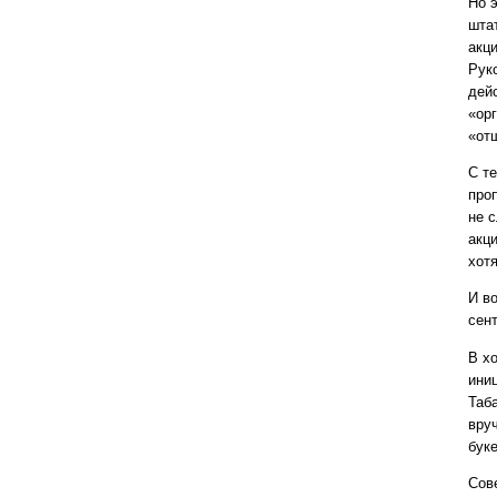
Но 
шта
акц
Рук
дейс
«ор
«от
С т
про
не 
акци
хот
И в
сен
В х
ини
Таб
вру
буке
Сов