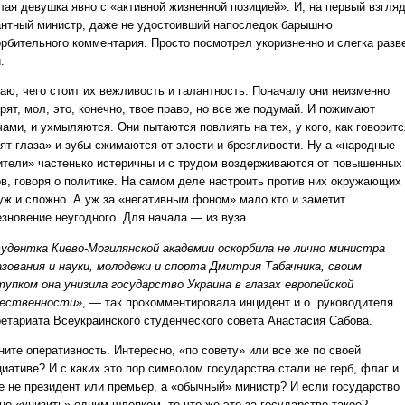
лая девушка явно с «активной жизненной позицией». И, на первый взгляд
антный министр, даже не удостоивший напоследок барышню
орбительного комментария. Просто посмотрел укоризненно и слегка разв
.
наю, чего стоит их вежливость и галантность. Поначалу они неизменно
рят, мол, это, конечно, твое право, но все же подумай. И пожимают
ами, и ухмыляются. Они пытаются повлиять на тех, у кого, как говоритс
рят глаза» и зубы сжимаются от злости и брезгливости. Ну а «народные
ители» частенько истеричны и с трудом воздерживаются от повышенных
ов, говоря о политике. На самом деле настроить против них окружающих
 уж и сложно. А уж за «негативным фоном» мало кто и заметит
езновение неугодного. Для начала — из вуза…
удентка Киево-Могилянской академии оскорбила не лично министра
азования и науки, молодежи и спорта Дмитрия Табачника, своим
тупком она унизила государство Украина в глазах европейской
ественности»
, — так прокомментировала инцидент и.о. руководителя
ретариата Всеукраинского студенческого совета Анастасия Сабова.
ните оперативность. Интересно, «по совету» или все же по своей
иативе? И с каких это пор символом государства стали не герб, флаг и
е не президент или премьер, а «обычный» министр? И если государство
но «унизить» одним шлепком, то что же это за государство такое?