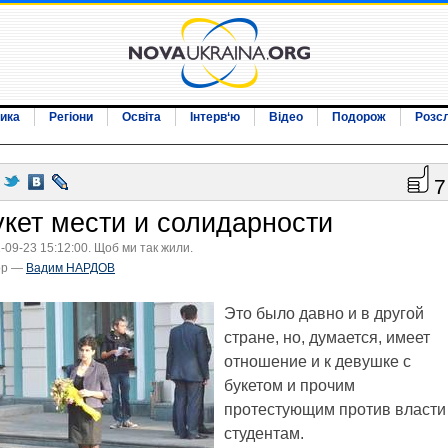
ика
Регіони
Освіта
Інтерв‘ю
Відео
Подорож
Розс
7
укет мести и солидарности
-09-23 15:12:00. Щоб ми так жили.
ор —
Вадим НАРДОВ
Это было давно и в другой
стране, но, думается, имеет
отношение и к девушке с
букетом и прочим
протестующим против власти
студентам.