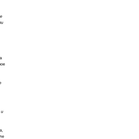
ое
ли
а
ное
е
 и
а,
ле