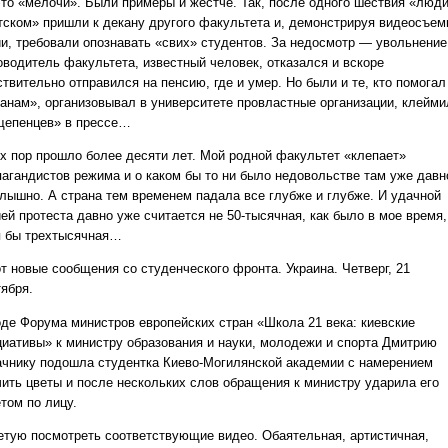
это «мелочи». Были примеры и жестче. Так, после одного шествия «люди
тском» пришли к декану другого факультета и, демонстрируя видеосъем
ии, требовали опознавать «свих» студентов. За недосмотр — увольнение
оводитель факультета, известный человек, отказался и вскоре
твительно отправился на пенсию, где и умер. Но были и те, кто помогал
ганам», организовывал в университете провластные организации, клейми
щепенцев» в прессе…
ех пор прошло более десяти лет. Мой родной факультет «клепает»
пагандистов режима и о каком бы то ни было недовольстве там уже давн
слышно. А страна тем временем падала все глубже и глубже. И удачной
ей протеста давно уже считается не 50-тысячная, как было в мое время,
я бы трехтысячная…
от новые сообщения со студенческого фронта. Украина. Четверг, 21
тября.
оде Форума министров европейских стран «Школа 21 века: киевские
циативы» к министру образования и науки, молодежи и спорта Дмитрию
ачнику подошла студентка Киево-Могилянской академии с намерением
чить цветы и после нескольких слов обращения к министру ударила его
том по лицу.
етую посмотреть соответствующие видео. Обаятельная, артистичная,