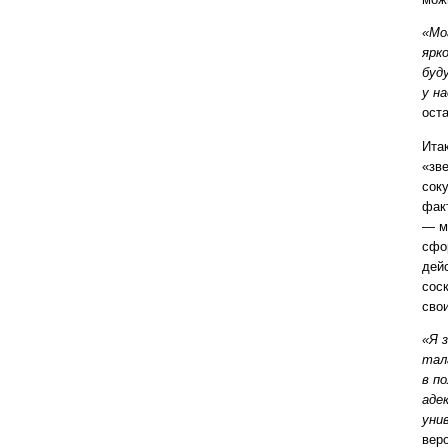
«Мо
ярк
буд
у н
ост
Ита
«зве
сок
фак
— м
сфо
дей
сос
сво
«Я 
тал
в п
аде
уни
вер