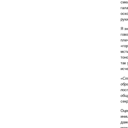
сме
гал
оск
руки
Я з
гово
плеч
«го
мст
тон
так
исч
«Ст
обр
пос
общ
сек
Оце
иниц
даж
мож