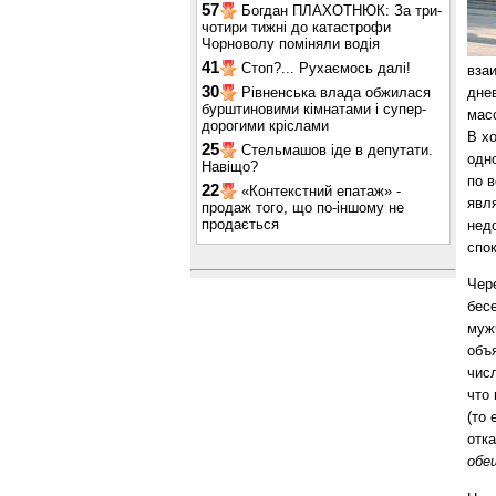
57
Богдан ПЛАХОТНЮК: За три-
чотири тижні до катастрофи
Чорноволу поміняли водія
41
Стоп?... Рухаємось далі!
вза
30
Рівненська влада обжилася
дне
бурштиновими кімнатами і супер-
мас
дорогими кріслами
В х
25
Стельмашов іде в депутати.
одн
Навіщо?
по 
22
«Контекстний епатаж» -
явл
продаж того, що по-іншому не
продається
нед
спо
Чер
бес
муж
объ
чис
что
(то 
отк
обе