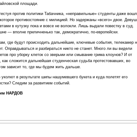
айловской площади.
тестуя против политики Табачника, «неправильные» студенты даже вош
екоторое противостояние с милицией. Но задержаны «всего» двое. Девуш
етами в кутузку пока и вовсе не волокли. Лишь выдали повестку в суд.
шне — вполне приличненько так, демократично, по-европейски.
там, где будут происходить дальнейшие, ключевые события, телекамер 
ет. Оправдываться и разбираться никто не станет. Много ли вы видели
етов про уборку клеток со зверьми или смывание грима клоунов? И от
о, как сложится дальнейшая студенческая судьба протестовавших, во
гом зависит то, где мы будем жить дальше.
о уколют в результате шипы нашумевшего букета и куда полетят его
естки? Следим за развитием событий.
им НАРДОВ