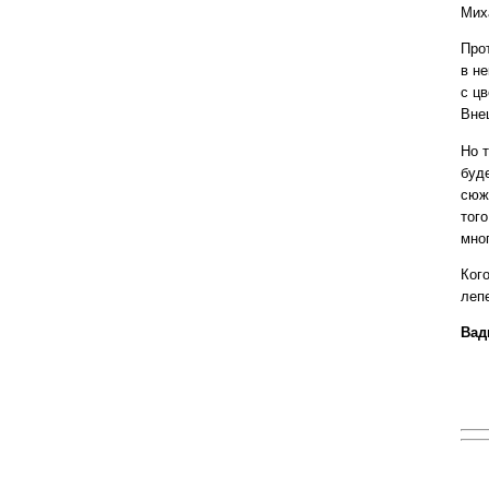
Мих
Про
в н
с цв
Вне
Но 
буд
сюж
тог
мно
Ког
леп
Вад