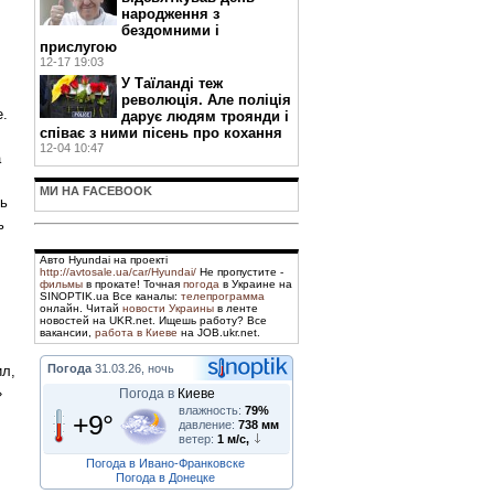
народження з
бездомними і
прислугою
12-17 19:03
У Таїланді теж
революція. Але поліція
е.
дарує людям троянди і
співає з ними пісень про кохання
12-04 10:47
а
МИ НА FACEBOOK
ть
ь
Авто Hyundai на проекті
http://avtosale.ua/car/Hyundai/
Не пропустите -
фильмы
в прокате! Точная
погода
в Украине на
SINOPTIK.ua Все каналы:
телепрограмма
онлайн. Читай
новости Украины
в ленте
новостей на UKR.net. Ищешь работу? Все
вакансии,
работа в Киеве
на JOB.ukr.net.
Погода
31.03.26, ночь
ил,
»
Погода в
Киеве
влажность:
79%
+9°
давление:
738 мм
ветер:
1 м/с,
Погода в Ивано-Франковске
Погода в Донецке