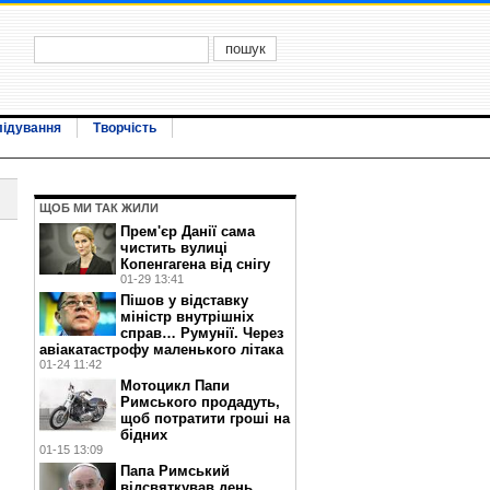
лідування
Творчість
ЩОБ МИ ТАК ЖИЛИ
Прем'єр Данії сама
чистить вулиці
Копенгагена від снігу
01-29 13:41
Пішов у відставку
міністр внутрішніх
справ… Румунії. Через
авіакатастрофу маленького літака
01-24 11:42
Мотоцикл Папи
Римського продадуть,
щоб потратити гроші на
бідних
01-15 13:09
Папа Римський
відсвяткував день