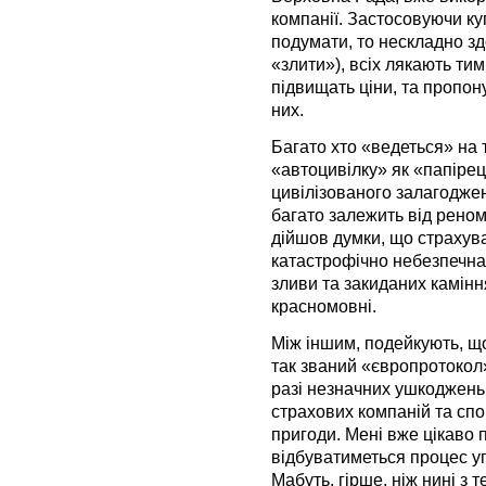
компанії. Застосовуючи ку
подумати, то нескладно зд
«злити»), всіх лякають ти
підвищать ціни, та пропону
них.
Багато хто «ведеться» на 
«автоцивілку» як «папірец
цивілізованого залагодже
багато залежить від реном
дійшов думки, що страхуват
катастрофічно небезпечна
зливи та закиданих камінн
красномовні.
Між іншим, подейкують, що
так званий «європротокол».
разі незначних ушкоджень
страхових компаній та сп
пригоди. Мені вже цікаво
відбуватиметься процес у
Мабуть, гірше, ніж нині з