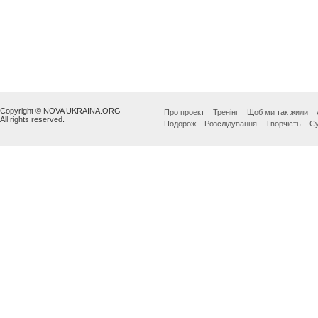
Copyright © NOVA UKRAINA.ORG
Про проект
Тренінг
Щоб ми так жили
All rights reserved.
Подорож
Розслідування
Творчість
Су