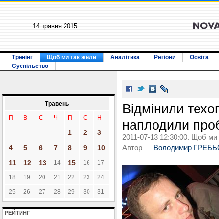
14 травня 2015
Тренінг
Щоб ми так жили
Аналітика
Регіони
Освіта
Суспільство
Травень
Відмінили техо
П
В
С
Ч
П
С
Н
наплодили про
1
2
3
2011-07-13 12:30:00. Щоб ми
4
5
6
7
8
9
10
Автор —
Володимир ГРЕБЬ
11
12
13
15
14
16
17
18
19
20
21
22
23
24
25
26
27
28
29
30
31
РЕЙТИНГ