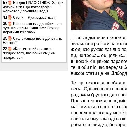
57
Богдан ПЛАХОТНЮК: За три-
чотири тижні до катастрофи
Чорноволу поміняли водія
41
Стоп?... Рухаємось далі!
30
Рівненська влада обжилася
бурштиновими кімнатами і супер-
дорогими кріслами
...І ось відмінили техогля
25
Стельмашов іде в депутати.
Навіщо?
звалилося раптом на голов
22
«Контекстний епатаж» -
ж однією рукою лагідно по
продаж того, що по-іншому не
ви, не треба... обіцяли ж.
продається
Іншою ж кінцівкою парале
те, щоби під час передвиб
використати це на білборда
Те, що техогляд необхідно
нема. Однаково ця процед
родючим ґрунтом для процві
Польщі техогляд не відмі
максимально простою і зр
проведення огляду може о
навчальному закладі на к
робиться швидко, без проб