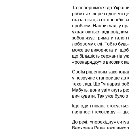
Та повернімося до України
робиться через одне місце
сказав «а», а от про «б» з
проблем. Наприклад, у пр
ухвалюються відповідним 
зобов’язує тримати талон
лобовому склі. Тобто буд
може це використати, щоб
що більшість сержантів уж
«рознарядку» з високих ка
Своїм рішенням законодав
у незручне становище авт
техогляд. Що їм наразі роб
Мабуть, вони увімкнуть ре
вичікувати. Так уже було 
Іще один нюанс стосуєтьс
наявності техогляду — цьог
До речі, «перехідну» ситу
Верховна Рада, вже викор