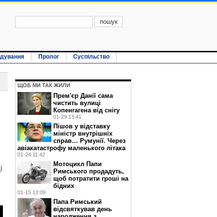
ідування
Пролог
Суспільство
ЩОБ МИ ТАК ЖИЛИ
Прем'єр Данії сама
чистить вулиці
Копенгагена від снігу
01-29 13:41
Пішов у відставку
міністр внутрішніх
справ… Румунії. Через
авіакатастрофу маленького літака
01-24 11:42
Мотоцикл Папи
і
Римського продадуть,
щоб потратити гроші на
бідних
01-15 13:09
Папа Римський
відсвяткував день
народження з