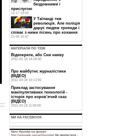
бездомними і
прислугою
12-17 19:03
У Таїланді теж
революція. Але поліція
дарує людям троянди і
співає з ними пісень про кохання
12-04 10:47
МАТЕРIАЛИ ПО ТЕМI
Відеократи, або Сни наяву
2011-03-18 14:28:00
Про майбутнє журналістики
(ВІДЕО)
2011-03-18 10:13:00
Приклад застосування
маніпулятивних технологій -
історія про коров’ячий сказ
(ВІДЕО)
2011-03-18 11:56:00
МИ НА FACEBOOK
Авто Hyundai на проекті
http://avtosale.ua/car/Hyundai/
Не пропустите -