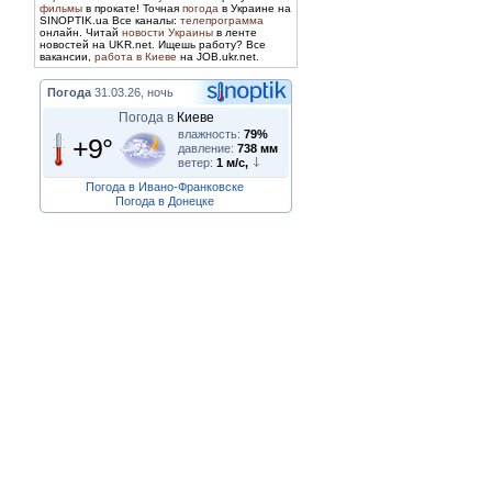
фильмы
в прокате! Точная
погода
в Украине на
SINOPTIK.ua Все каналы:
телепрограмма
онлайн. Читай
новости Украины
в ленте
новостей на UKR.net. Ищешь работу? Все
вакансии,
работа в Киеве
на JOB.ukr.net.
Погода
31.03.26, ночь
Погода в
Киеве
влажность:
79%
+9°
давление:
738 мм
ветер:
1 м/с,
Погода в Ивано-Франковске
Погода в Донецке