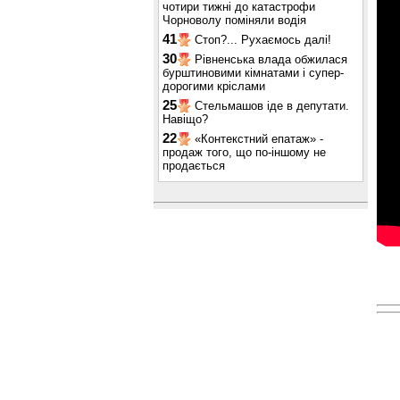
чотири тижні до катастрофи
Чорноволу поміняли водія
41
Стоп?... Рухаємось далі!
30
Рівненська влада обжилася
бурштиновими кімнатами і супер-
дорогими кріслами
25
Стельмашов іде в депутати.
Навіщо?
22
«Контекстний епатаж» -
продаж того, що по-іншому не
продається