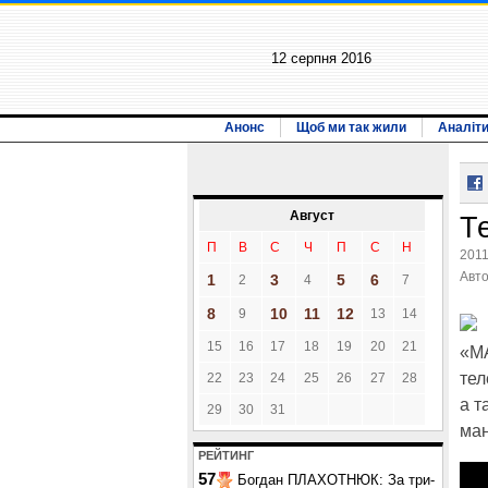
12 серпня 2016
Анонс
Щоб ми так жили
Аналіт
Август
Те
П
В
С
Ч
П
С
Н
2011
Авт
1
3
5
6
2
4
7
8
10
11
12
9
13
14
15
16
17
18
19
20
21
«МА
тел
22
23
24
25
26
27
28
а т
29
30
31
ман
РЕЙТИНГ
57
Богдан ПЛАХОТНЮК: За три-