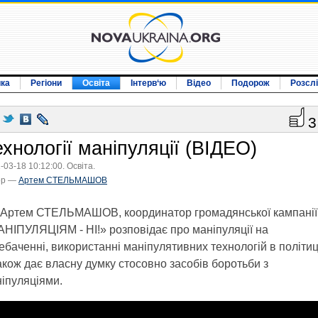
ика
Регіони
Освіта
Інтерв‘ю
Відео
Подорож
Розсл
3
хнології маніпуляції (ВІДЕО)
-03-18 10:12:00. Освіта.
ор —
Артем СТЕЛЬМАШОВ
Артем СТЕЛЬМАШОВ, координатор громадянської кампанії
НІПУЛЯЦІЯМ - НІ!» розповідає про маніпуляції на
ебаченні, використанні маніпулятивних технологій в політиц
акож дає власну думку стосовно засобів боротьби з
іпуляціями.