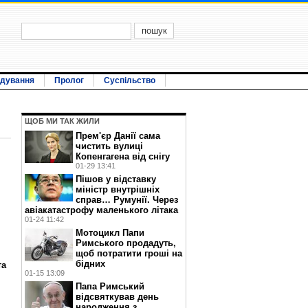
ідування
Пролог
Суспільство
ЩОБ МИ ТАК ЖИЛИ
Прем'єр Данії сама
чистить вулиці
Копенгагена від снігу
01-29 13:41
Пішов у відставку
міністр внутрішніх
справ… Румунії. Через
авіакатастрофу маленького літака
01-24 11:42
Мотоцикл Папи
Римського продадуть,
щоб потратити гроші на
бідних
та
01-15 13:09
Папа Римський
відсвяткував день
народження з