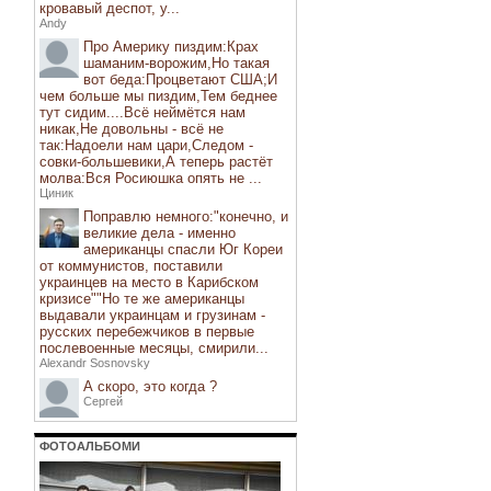
кровавый деспот, у...
Andy
Про Америку пиздим:Крах
шаманим-ворожим,Но такая
вот беда:Процветают США;И
чем больше мы пиздим,Тем беднее
тут сидим....Всё неймётся нам
никак,Не довольны - всё не
так:Надоели нам цари,Следом -
совки-большевики,А теперь растёт
молва:Вся Росиюшка опять не ...
Циник
Поправлю немного:"конечно, и
великие дела - именно
американцы спасли Юг Кореи
от коммунистов, поставили
украинцев на место в Карибском
кризисе""Но те же американцы
выдавали украинцам и грузинам -
русских перебежчиков в первые
послевоенные месяцы, смирили...
Alexandr Sosnovsky
А скоро, это когда ?
Сергей
ФОТОАЛЬБОМИ