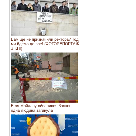
Вам ще не призначили ректора? Тоді
ми йдемо до вас! (ФОТОРЕПОРТАЖ
З КПІ)
Біля Майдану обвалився балкон,
одна людина загинула