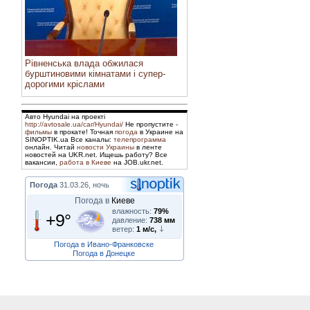
Рівненська влада обжилася
бурштиновими кімнатами і супер-
дорогими кріслами
Авто Hyundai на проекті
http://avtosale.ua/car/Hyundai/
Не пропустите -
фильмы
в прокате! Точная
погода
в Украине на
SINOPTIK.ua Все каналы:
телепрограмма
онлайн. Читай
новости Украины
в ленте
новостей на UKR.net. Ищешь работу? Все
вакансии,
работа в Киеве
на JOB.ukr.net.
Погода
31.03.26, ночь
Погода в
Киеве
влажность:
79%
+9°
давление:
738 мм
ветер:
1 м/с,
Погода в Ивано-Франковске
Погода в Донецке