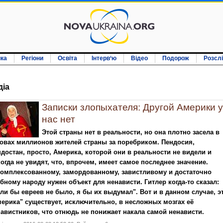
ика
Регіони
Освіта
Інтерв‘ю
Відео
Подорож
Розсл
дiа
Записки злопыхателя: Другой Америки у
нас нет
Этой страны нет в реальности, но она плотно засела в
овах миллионов жителей страны за поребриком. Пендосия,
достан, просто, Америка, которой они в реальности не видели и
огда не увидят, что, впрочем, имеет самое последнее значение.
омплексованному, замордованному, завистливому и достаточно
бному народу нужен объект для ненависти. Гитлер когда-то сказал:
ли бы евреев не было, я бы их выдумал". Вот и в данном случае, э
ерика" существует, исключительно, в несложных мозгах её
авистников, что отнюдь не понижает накала самой ненависти.