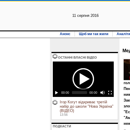
11 серпня 2016
Анонс
Щоб ми так жили
Аналіт
Ме
ОСТАННI ВЛАСНI ВIДЕО
гол
Пен
00:00
00:00
ник
Зак
Ігор Когут відкриває третій
зло
набір до школи "Нова Україна"
(ВІДЕО)
"Ес
13:56
"Ам
нен
ПОДКАСТИ