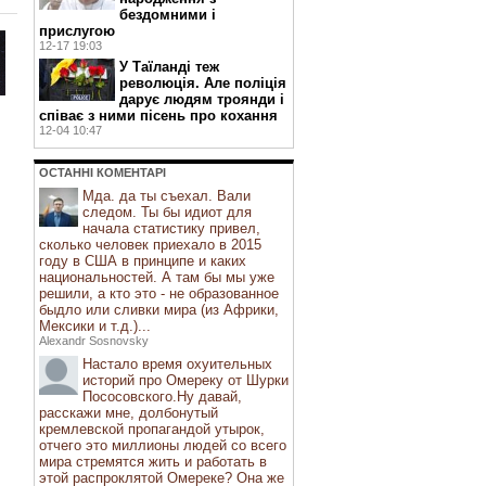
бездомними і
прислугою
12-17 19:03
У Таїланді теж
революція. Але поліція
дарує людям троянди і
співає з ними пісень про кохання
12-04 10:47
ОСТАННI КОМЕНТАРI
Мда. да ты съехал. Вали
следом. Ты бы идиот для
начала статистику привел,
сколько человек приехало в 2015
году в США в принципе и каких
национальностей. А там бы мы уже
решили, а кто это - не образованное
быдло или сливки мира (из Африки,
Мексики и т.д.)...
Alexandr Sosnovsky
Настало время охуительных
историй про Омереку от Шурки
Пососовского.Ну давай,
расскажи мне, долбонутый
кремлевской пропагандой утырок,
отчего это миллионы людей со всего
мира стремятся жить и работать в
этой распроклятой Омереке? Она же