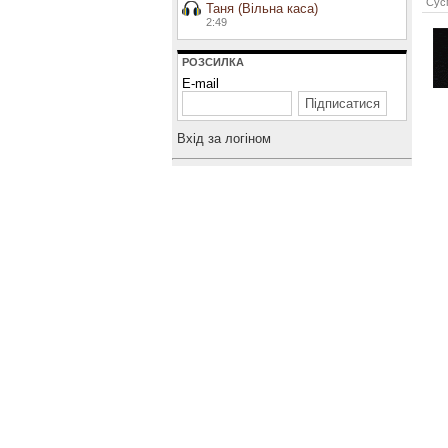
Сусп
Таня (Вільна каса)
2:49
РОЗСИЛКА
E-mail
Вхiд за логiном