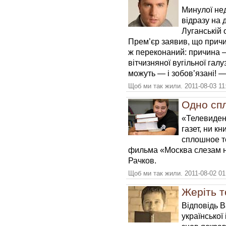
Минулої нед
відразу на 
Луганській 
Прем’єр заявив, що причи
ж переконаний: причина 
вітчизняної вугільної галу
можуть — і зобов’язані! —
Щоб ми так жили. 2011-08-03 11
Одно сп
«Телевиден
газет, ни кн
сплошное т
фильма «Москва слезам н
Рачков.
Щоб ми так жили. 2011-08-02 01
Жеріть т
Відповідь 
української