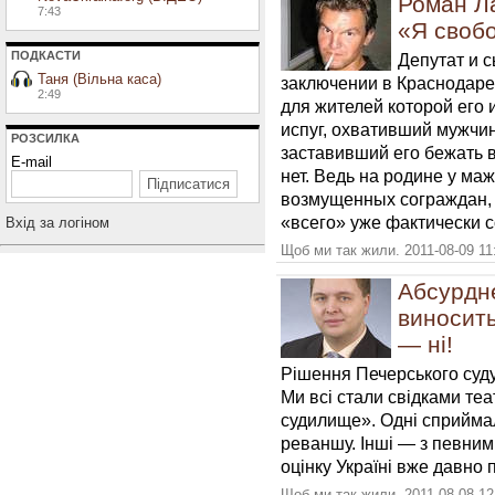
Роман Л
7:43
«Я своб
ПОДКАСТИ
Депутат и с
Таня (Вільна каса)
заключении в Краснодаре
2:49
для жителей которой его
испуг, охвативший мужчин
РОЗСИЛКА
заставивший его бежать в
E-mail
нет. Ведь на родине у ма
возмущенных сограждан, е
«всего» уже фактически 
Вхiд за логiном
Щоб ми так жили. 2011-08-09 11
Абсурдн
виносить
— ні!
Рішення Печерського суду 
Ми всі стали свідками те
судилище». Одні сприймал
реваншу. Інші — з певни
оцінку Україні вже давно 
Щоб ми так жили. 2011-08-08 12