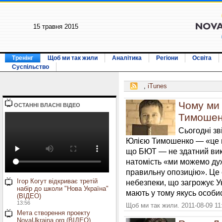
15 травня 2015
Тренінг
Щоб ми так жили
Аналітика
Регіони
Освіта
Суспільство
,
iTunes
Чому ми 
ОСТАННI ВЛАСНI ВIДЕО
Тимошен
Сьогодні зв
Юлією Тимошенко — «це н
що БЮТ — не здатний вик
натомість «ми можемо ду
правильну опозицію». Це 
Ігор Когут відкриває третій
небезпеки, що загрожує Ук
набір до школи "Нова Україна"
мають у тому якусь особис
(ВІДЕО)
13:56
Щоб ми так жили. 2011-08-09 11
Мета створення проекту
NovaUkraina.org (ВІДЕО)