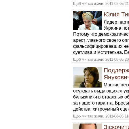
Щоб ми так жили. 2011-08-05 21
Юлия Ти
Лидер парт
Украина по
Потому что демократическ
арест главного своего оп
фальсифицировавших не
суетлива и мстительна. Ее
Щоб ми так жили. 2011-08-05 20
Поддерж
Янукови
Многие нес
осуждать выдающихся ук
булыжники в отважных о
за нашего гаранта. Брос
действа, хитроумный сце
Щоб ми так жили. 2011-08-05 11
Зіскочит