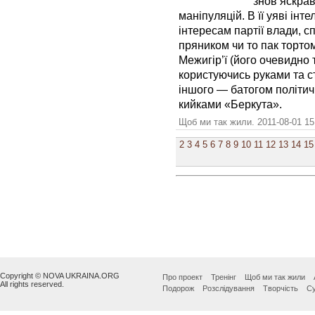
знов яскрав
маніпуляцій. В її уяві ін
інтересам партії влади, с
пряником чи то пак тортом
Межигір’ї (його очевидно 
користуючись руками та с
іншого — батогом політич
кийками «Беркута».
Щоб ми так жили. 2011-08-01 15
2
3
4
5
6
7
8
9
10
11
12
13
14
15
Copyright © NOVA UKRAINA.ORG
Про проект
Тренінг
Щоб ми так жили
All rights reserved.
Подорож
Розслідування
Творчість
Су