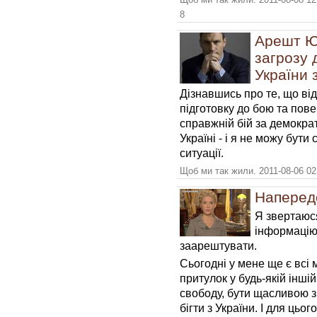
8
Арешт Юл
загрозу 
України 
Дізнавшись про те, що від
підготовку до бою та пове
справжній бій за демократ
Україні - і я не можу бути
ситуації.
Щоб ми так жили. 2011-08-06 02
Наперед
Я звертаюс
інформацію
заарештувати.
Сьогодні у мене ще є всі
притулок у будь-якій іншій
свободу, бути щасливою з
бігти з України. І для цьо