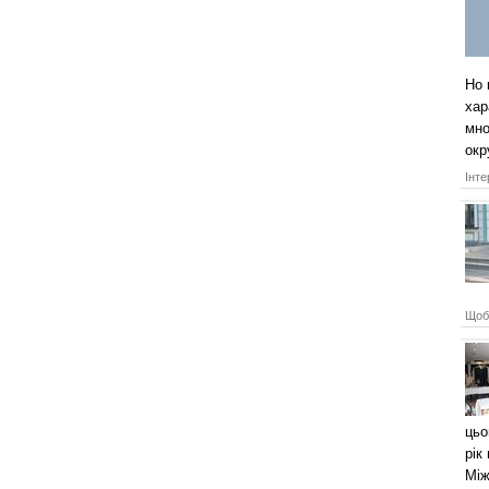
Но 
хар
мно
окр
Інте
Щоб 
цьо
рік
Між