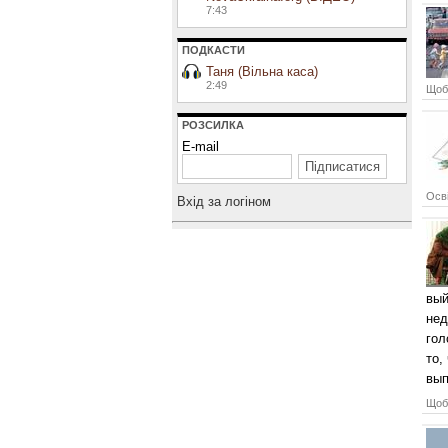
7:43
ПОДКАСТИ
Таня (Вільна каса)
2:49
Щоб 
РОЗСИЛКА
E-mail
Осві
Вхiд за логiном
вый
нед
гол
то,
вып
Щоб 