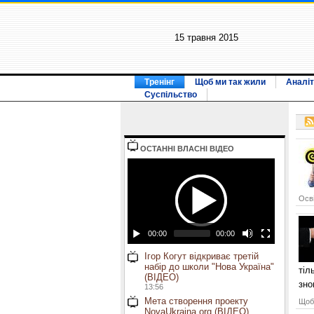
15 травня 2015
Тренінг
Щоб ми так жили
Аналіт
Суспільство
ОСТАННI ВЛАСНI ВIДЕО
Осві
00:00
00:00
Ігор Когут відкриває третій
набір до школи "Нова Україна"
тіл
(ВІДЕО)
зно
13:56
Мета створення проекту
Щоб 
NovaUkraina.org (ВІДЕО)