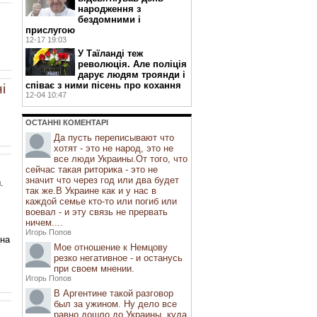
народження з
бездомними і
прислугою
12-17 19:03
У Таїланді теж
революція. Але поліція
дарує людям троянди і
співає з ними пісень про кохання
і
12-04 10:47
ОСТАННI КОМЕНТАРI
Да пусть переписывают что
хотят - это не народ, это не
все люди Украины.От того, что
сейчас такая риторика - это не
значит что через год или два будет
.
так же.В Украине как и у нас в
каждой семье кто-то или погиб или
воевал - и эту связь не прервать
ничем....
Игорь Попов
 на
Мое отношение к Немцову
резко негативное - и останусь
при своем мнении.
Игорь Попов
В Аргентине такой разговор
был за ужином. Ну дело все
равно дошло до Украины, куда