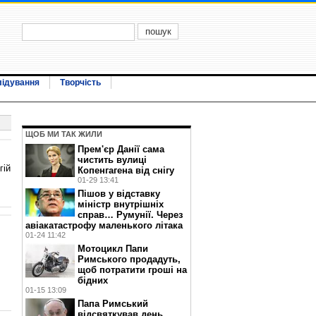
лідування
Творчість
ЩОБ МИ ТАК ЖИЛИ
Прем'єр Данії сама
чистить вулиці
гій
Копенгагена від снігу
01-29 13:41
Пішов у відставку
міністр внутрішніх
справ… Румунії. Через
авіакатастрофу маленького літака
01-24 11:42
Мотоцикл Папи
Римського продадуть,
щоб потратити гроші на
бідних
01-15 13:09
Папа Римський
відсвяткував день