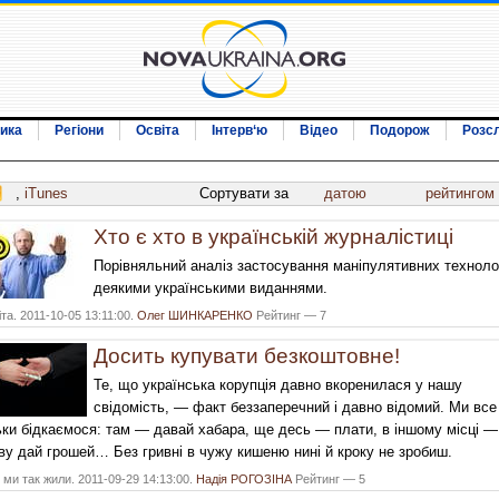
ика
Регіони
Освіта
Інтерв‘ю
Відео
Подорож
Розс
,
iTunes
Сортувати за
датою
рейтингом
Хто є хто в українській журналістиці
Порівняльний аналіз застосування маніпулятивних техноло
деякими українськими виданнями.
та. 2011-10-05 13:11:00.
Олег ШИНКАРЕНКО
Рейтинг — 7
Досить купувати безкоштовне!
Те, що українська корупція давно вкоренилася у нашу
свідомість, — факт беззаперечний і давно відомий. Ми все
ьки бідкаємося: там — давай хабара, ще десь — плати, в іншому місці —
ву дай грошей… Без гривні в чужу кишеню нині й кроку не зробиш.
ми так жили. 2011-09-29 14:13:00.
Надія РОГОЗІНА
Рейтинг — 5