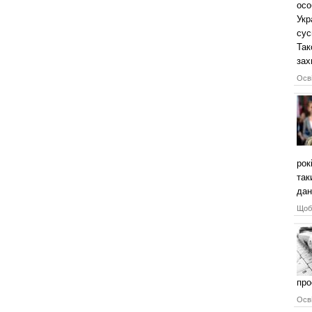
осо
Укр
сус
Так
зах
Осві
рок
так
дан
Щоб 
про
Осві