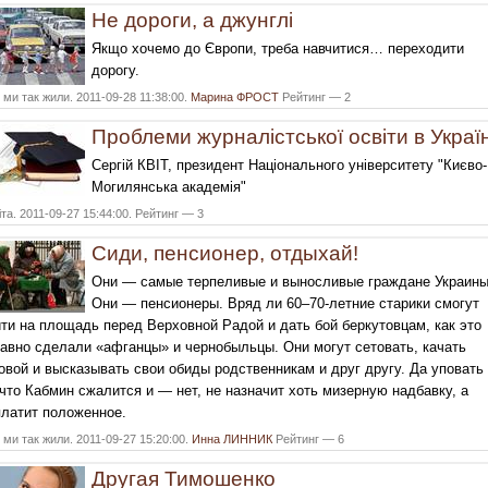
Не дороги, а джунглі
Якщо хочемо до Європи, треба навчитися… переходити
дорогу.
ми так жили. 2011-09-28 11:38:00.
Марина ФРОСТ
Рейтинг — 2
Проблеми журналістської освіти в Україн
Сергій КВІТ, президент Національного університету "Києво-
Могилянська академія"
та. 2011-09-27 15:44:00. Рейтинг — 3
Сиди, пенсионер, отдыхай!
Они — самые терпеливые и выносливые граждане Украины
Они — пенсионеры. Вряд ли 60–70-летние старики смогут
ти на площадь перед Верховной Радой и дать бой беркутовцам, как это
авно сделали «афганцы» и чернобыльцы. Они могут сетовать, качать
овой и высказывать свои обиды родственникам и друг другу. Да уповать
 что Кабмин сжалится и — нет, не назначит хоть мизерную надбавку, а
латит положенное.
ми так жили. 2011-09-27 15:20:00.
Инна ЛИННИК
Рейтинг — 6
Другая Тимошенко