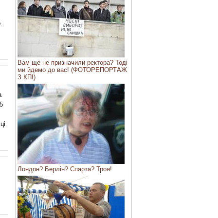
.
Вам ще не призначили ректора? Тоді
ми йдемо до вас! (ФОТОРЕПОРТАЖ
З КПІ)
а
5
ці
Лондон? Берлін? Спарта? Троя!