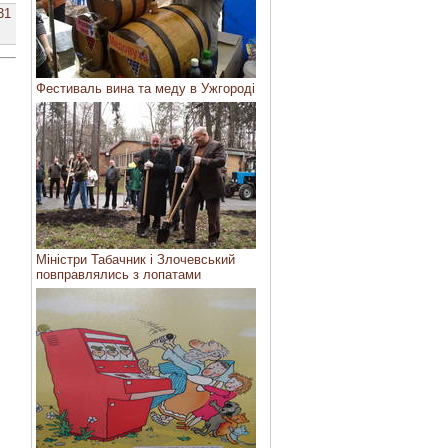
31
Фестиваль вина та меду в Ужгороді
Міністри Табачник і Злочевський
повправлялись з лопатами