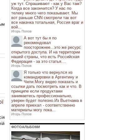
уж тут. Спрашивают - как у Вас там?
Когда все закончится? У нас по
телеку много чего показывают. Мы
вот раньше CNN смотрели так вот
…
все накачка тотальная, Россия враг и
ным
вой...
Игорь Попов
А вот тут бы я по
рекомендовал
поосторожнее...это же ресурс
открытого доступа. И на территории
нашей страны, что есть Российская
Федерация - за это статья....
Игорь Попов
Я только что вернулся из
командировки в Аргентину и
Чили.Могу видео показать и
ссылки дать посмотреть как и что. В
принципе если продуктами
занимаетесь профессионально,
уверен будет полезно.Из Вьетнама в
ої
апреле приехал - соответственно
материалы могу пока...
Игорь Попов
сія
тій
ФОТОАЛЬБОМИ