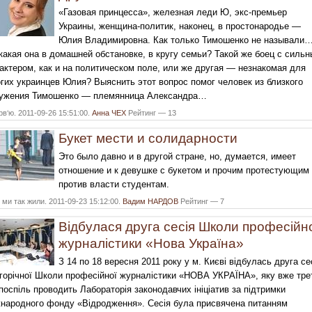
«Газовая принцесса», железная леди Ю, экс-премьер
Украины, женщина-политик, наконец, в простонародье —
Юлия Владимировна. Как только Тимошенко не называли
какая она в домашней обстановке, в кругу семьи? Такой же боец с силь
актером, как и на политическом поле, или же другая — незнакомая для
гих украинцев Юлия? Выяснить этот вопрос помог человек из близкого
ужения Тимошенко — племянница Александра…
рв‘ю. 2011-09-26 15:51:00.
Анна ЧЕХ
Рейтинг — 13
Букет мести и солидарности
Это было давно и в другой стране, но, думается, имеет
отношение и к девушке с букетом и прочим протестующим
против власти студентам.
ми так жили. 2011-09-23 15:12:00.
Вадим НАРДОВ
Рейтинг — 7
Відбулася друга сесія Школи професійн
журналістики «Нова Україна»
З 14 по 18 вересня 2011 року у м. Києві відбулась друга се
горічної Школи професійної журналістики «НОВА УКРАЇНА», яку вже тре
 поспіль проводить Лабораторія законодавчих ініціатив за підтримки
народного фонду «Відродження». Сесія була присвячена питанням