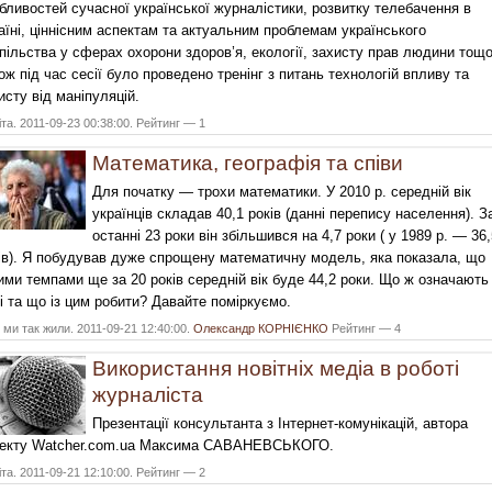
бливостей сучасної української журналістики, розвитку телебачення в
аїні, ціннісним аспектам та актуальним проблемам українського
пільства у сферах охорони здоров’я, екології, захисту прав людини тощо
ож під час сесії було проведено тренінг з питань технологій впливу та
исту від маніпуляцій.
та. 2011-09-23 00:38:00. Рейтинг — 1
Математика, географія та співи
Для початку — трохи математики. У 2010 р. середній вік
українців складав 40,1 років (данні перепису населення). З
останні 23 роки він збільшився на 4,7 роки ( у 1989 р. — 36,
ів). Я побудував дуже спрощену математичну модель, яка показала, що
ими темпами ще за 20 років середній вік буде 44,2 роки. Що ж означають 
і та що із цим робити? Давайте поміркуємо.
ми так жили. 2011-09-21 12:40:00.
Олександр КОРНІЄНКО
Рейтинг — 4
Використання новітніх медіа в роботі
журналіста
Презентації консультанта з Інтернет-комунікацій, автора
екту Watcher.com.ua Максима САВАНЕВСЬКОГО.
та. 2011-09-21 12:10:00. Рейтинг — 2