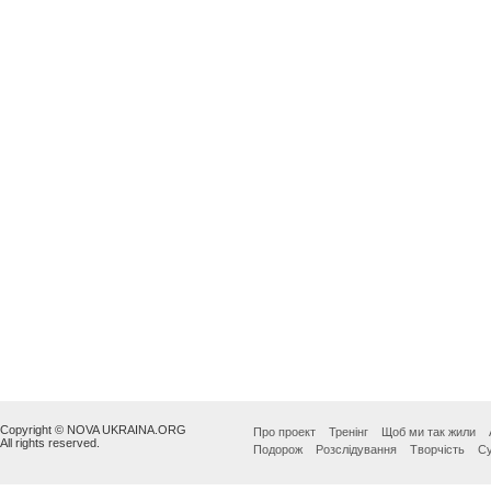
Copyright © NOVA UKRAINA.ORG
Про проект
Тренінг
Щоб ми так жили
All rights reserved.
Подорож
Розслідування
Творчість
Су