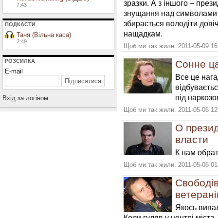
зразки. А з іншого – през
7:43
знущання над символами 
збирається володіти довіч
ПОДКАСТИ
нащадкам.
Таня (Вільна каса)
2:49
Щоб ми так жили. 2011-05-09 16
РОЗСИЛКА
Сонне ц
E-mail
Все це нага
відбуваєтьс
під наркозо
Вхiд за логiном
Щоб ми так жили. 2011-05-06 12
О презид
власти
К нам обра
Щоб ми так жили. 2011-05-06 01
Свободі
ветерані
Якось випа
Коли гуляв у центрі міст