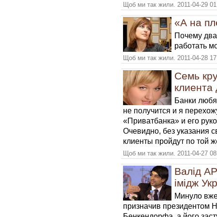
Щоб ми так жили. 2011-04-29 01
«А на п
Почему два
работать м
Щоб ми так жили. 2011-04-28 17
Семь кру
клиента 
Банки любя
не получится и я перехож
«Приватбанка» и его рук
Очевидно, без указания с
клиенты пройдут по той же
Щоб ми так жили. 2011-04-27 08
Валід АР
імідж Укр
Минуло вже 
призначив президентом Н
Бенкендорфа, а його заст