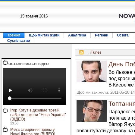
15 травня 2015
Тренінг
Щоб ми так жили
Аналітика
Регіони
Освіта
Суспільство
,
iTunes
День По
ОСТАННI ВЛАСНI ВIДЕО
Во Львове 
под красны
В Киеве же
Щоб ми так жили. 2011-05-10 14
Топтання
Ігор Когут відкриває третій
Парадокс еп
набір до школи "Нова Україна"
полягає в т
(ВІДЕО)
13:56
Віктор Янук
Мета створення проекту
облаштувати державу на 
NovaUkraina.org (ВІДЕО)