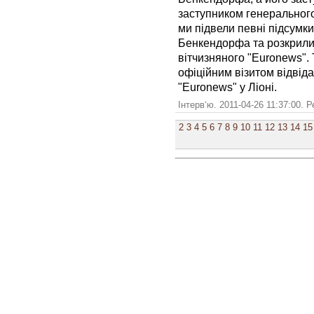
заступником генеральног
ми підвели певні підсумк
Бенкендорфа та розкрили 
вітчизняного "Euronews".
офіційним візитом відвід
"Euronews" у Ліоні.
Інтерв‘ю. 2011-04-26 11:37:00. 
2
3
4
5
6
7
8
9
10
11
12
13
14
15