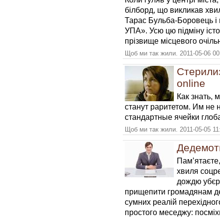
бiлборд, що викликав хви
Тарас Бульба-Боровець 
УПА». Усю цю пiдмiну iсто
прiзвище місцевого очiль
Щоб ми так жили. 2011-05-06 00
Стерили
online
Как знать, 
станут раритетом. Им не 
стандартные ячейки гло
Щоб ми так жили. 2011-05-05 11
Дедемот
Пам’ятаєте,
хвиля соцр
дождю убєрь
прищепити громадянам де
сумних реалій перехідног
простого меседжу: посміхн