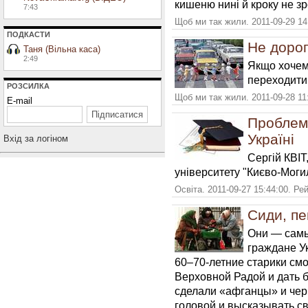
кишеню нині й кроку не з
7:43
Щоб ми так жили. 2011-09-29 14
ПОДКАСТИ
Не дорог
Таня (Вільна каса)
2:49
Якщо хочем
переходити 
РОЗСИЛКА
Щоб ми так жили. 2011-09-28 11
E-mail
Проблеми
Україні
Вхiд за логiном
Сергій КВІТ
університету "Києво-Моги
Освіта. 2011-09-27 15:44:00. Ре
Сиди, пе
Они — сам
граждане У
60–70-летние старики см
Верховной Радой и дать б
сделали «афганцы» и чер
головой и высказывать св