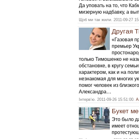
Да уповать на то, что Каб
мизерную надбавку, а вы
Щоб ми так жили. 2011-09-27 15
Другая 
«Газовая пр
премьер Ук
простонаро
только Тимошенко не на
обстановке, в кругу семь
характером, как и на пол
незнакомая для многих у
помог человек из близко
Александра…
Інтерв‘ю. 2011-09-26 15:51:00.
А
Букет ме
Это было да
имеет отно
протестующ