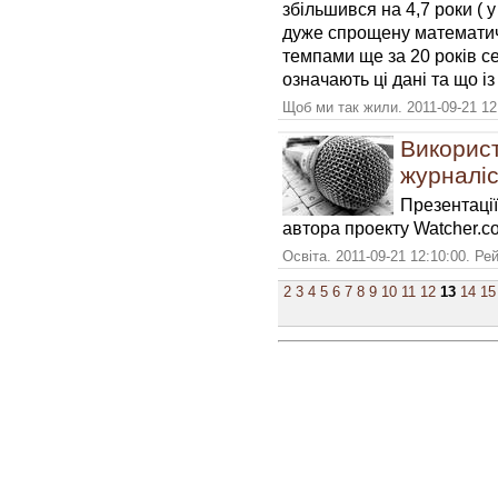
збільшився на 4,7 роки ( у
дуже спрощену математич
темпами ще за 20 років се
означають ці дані та що і
Щоб ми так жили. 2011-09-21 12
Використ
журналі
Презентації
автора проекту Watcher
Освіта. 2011-09-21 12:10:00. Ре
2
3
4
5
6
7
8
9
10
11
12
13
14
15