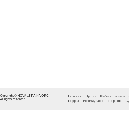
Copyright © NOVA UKRAINA.ORG
Про проект
Тренінг
Щоб ми так жили
All rights reserved.
Подорож
Розслідування
Творчість
Су