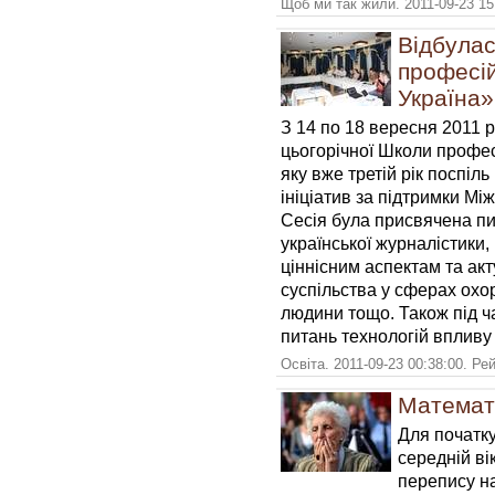
Щоб ми так жили. 2011-09-23 15
Відбулас
професій
Україна»
З 14 по 18 вересня 2011 р
цьогорічної Школи профе
яку вже третій рік поспі
ініціатив за підтримки М
Сесія була присвячена п
української журналістики,
ціннісним аспектам та ак
суспільства у сферах охор
людини тощо. Також під ча
питань технологій впливу 
Освіта. 2011-09-23 00:38:00. Ре
Математи
Для початку
середній вік
перепису на