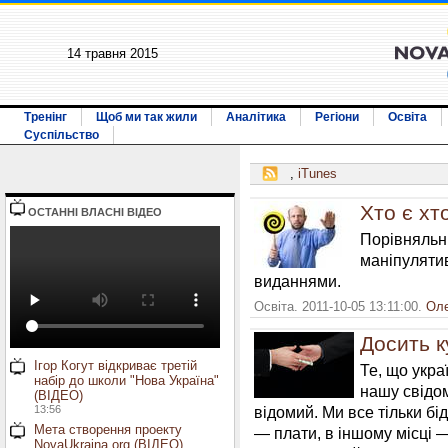
14 травня 2015
Тренінг
Щоб ми так жили
Аналітика
Регіони
Освіта
Суспільство
,
iTunes
Хто є хт
ОСТАННI ВЛАСНI ВIДЕО
Порівняльн
маніпуляти
виданнями.
Освіта. 2011-10-05 13:11:00.
Ол
Досить к
Ігор Когут відкриває третій
Те, що укра
набір до школи "Нова Україна"
нашу свідом
(ВІДЕО)
13:56
відомий. Ми все тільки б
Мета створення проекту
— плати, в іншому місці 
NovaUkraina.org (ВІДЕО)