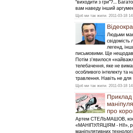
“виходити з гри”?... Багат
вам наведу інший аргумент
Щоб ми так жили. 2011-03-18 14
Відеокра
Людьми ман
свідомість
легенд, інш
письмовими. Ще нещодавно
Потім з’явилося «найважли
телебачення, яке не вимаг
особливого інтелекту та 
травлення. Навіть не для 
Щоб ми так жили. 2011-03-18 14
Приклад
маніпуля
про коро
Артем СТЕЛЬМАШОВ, коор
«МАНІПУЛЯЦІЯМ - НІ!», р
маніпулятивних технологій