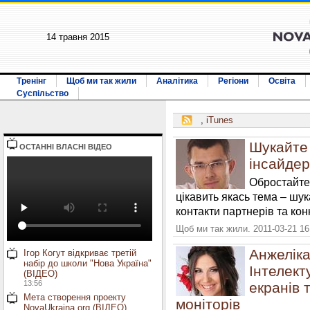
14 травня 2015
Тренінг
Щоб ми так жили
Аналітика
Регіони
Освіта
Суспільство
,
iTunes
Шукайте 
ОСТАННI ВЛАСНI ВIДЕО
інсайдер
Обростайте
цікавить якась тема – шук
контакти партнерів та кон
Щоб ми так жили. 2011-03-21 16
Анжелік
Ігор Когут відкриває третій
набір до школи "Нова Україна"
Інтелект
(ВІДЕО)
13:56
екранів 
Мета створення проекту
моніторів
NovaUkraina.org (ВІДЕО)