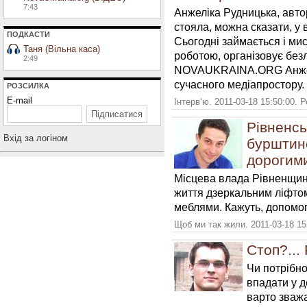
7:43
Анжеліка Рудницька, автор
стояла, можна сказати, у 
ПОДКАСТИ
Сьогодні займається і мис
Таня (Вільна каса)
роботою, організовує безл
2:49
NOVAUKRAINA.ORG Анжелі
сучасного медіапростору.
РОЗСИЛКА
E-mail
Інтерв‘ю. 2011-03-18 15:50:00. 
Рівненс
Вхiд за логiном
бурштино
дорогими
Місцева влада Рівненщин
життя дзеркальним ліфто
меблями. Кажуть, допом
Щоб ми так жили. 2011-03-18 15
Стоп?...
Чи потрібно
впадати у д
варто зважа