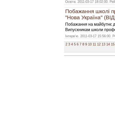
Освіта. 2011-03-17 18:02:00. Ре
Побажання школі п
"Нова Україна" (ВІ
Побажання на майбутнє дл
Випускникам школи профе
Інтерв‘ю. 2011-03-17 15:56:00. 
2
3
4
5
6
7
8
9
10
11
12
13
14
15