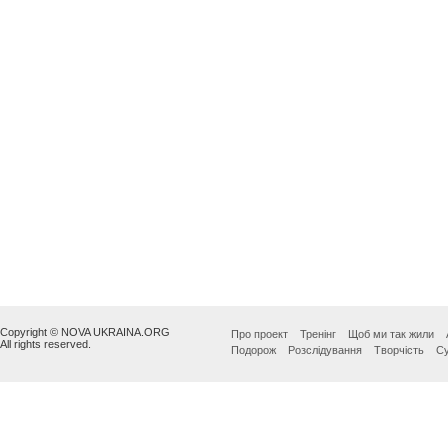
Copyright © NOVA UKRAINA.ORG
Про проект
Тренінг
Щоб ми так жили
All rights reserved.
Подорож
Розслідування
Творчість
Су