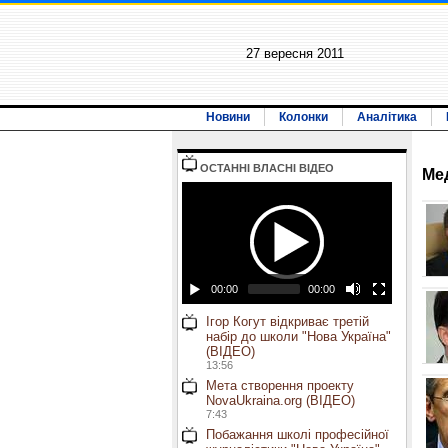
27 вересня 2011
Новини
Колонки
Аналітика
ОСТАННI ВЛАСНI ВIДЕО
Ме
00:00
00:00
Ігор Когут відкриває третій
набір до школи "Нова Україна"
(ВІДЕО)
13:56
Мета створення проекту
NovaUkraina.org (ВІДЕО)
7:43
Побажання школі професійної