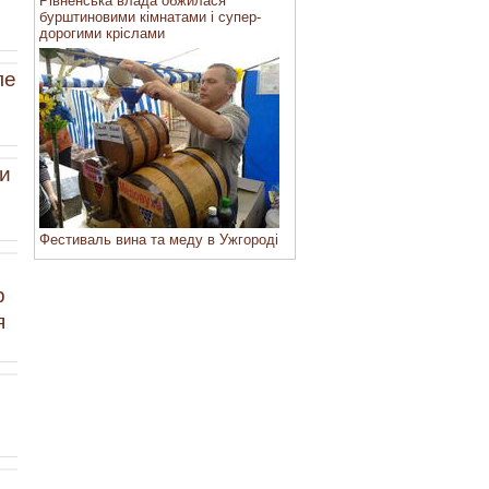
Рівненська влада обжилася
бурштиновими кімнатами і супер-
дорогими кріслами
ле
ви
Фестиваль вина та меду в Ужгороді
р
я