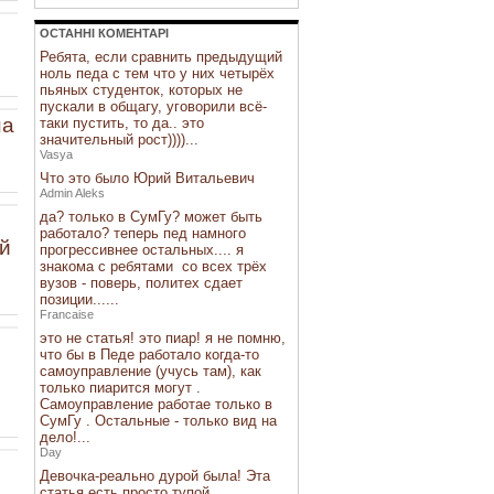
ОСТАННI КОМЕНТАРI
Ребята, если сравнить предыдущий
ноль педа с тем что у них четырёх
пьяных студенток, которых не
пускали в общагу, уговорили всё-
на
таки пустить, то да.. это
значительный рост))))...
Vasya
Что это было Юрий Витальевич
Admin Aleks
да? только в СумГу? может быть
работало? теперь пед намного
ий
прогрессивнее остальных.... я
знакома с ребятами со всех трёх
вузов - поверь, политех сдает
позиции......
Francaise
это не статья! это пиар! я не помню,
что бы в Педе работало когда-то
самоуправление (учусь там), как
только пиарится могут .
Самоуправление работае только в
СумГу . Остальные - только вид на
дело!...
Day
Девочка-реально дурой была! Эта
статья есть просто тупой