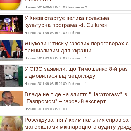
Новини. 2011-09-03 15:48:00. Рейтинг — 2
У Києві стартує велика польська
культурна програма «I, Culture»
Новини. 2011-09-03 15:40:00. Рейтинг — 1
Янукович: тиск у газових переговорах є
принизливим для України
Новини. 2011-09-03 15:30:00. Рейтинг — 1
У СІЗО заявили, що Тимошенко 8-й раз
відмовилася від медогляду
Новини. 2011-09-03 15:24:00. Рейтинг — 1
Влада не піде на злиття "Нафтогазу" із
"Газпромом" – газовий експерт
Новини. 2011-09-03 15:15:00.
Розслідування 7 кримінальних справ за
матеріалами міжнародного аудиту уряд