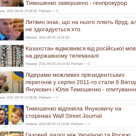
Тимошенко завершено - генпрокурор
ни. 2011-09-03 15:05:00. Рейтинг — 1
Литвин знає, що на нього ллють бруд, а
не здогадується хто
Новини. 2011-09-03 14:51:00.
Казахстан відмовився від російської мо
на державному телеканалі
Новини. 2011-09-03 14:14:00. Рейтинг — 1
Лідерами можливих президентських
перегонів у серпні 2011-го стали б Вікто
Янукович і Юлія Тимошенко - опитуванн
ни. 2011-09-03 13:36:00. Рейтинг — 1
Тимошенко відповіла Януковичу на
сторінках Wall Street Journal
Новини. 2011-09-03 13:19:00. Рейтинг — 1
Газовий діалог між Україною та Росією