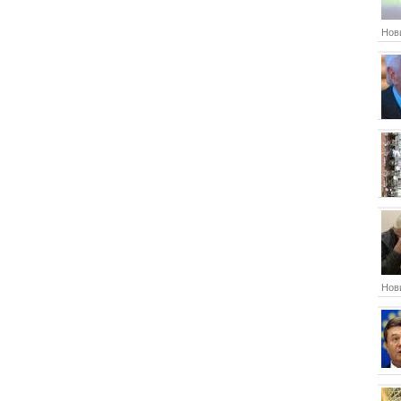
Нови
Нови