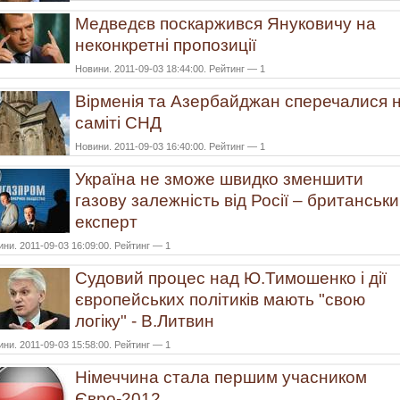
Медведєв поскаржився Януковичу на
неконкретні пропозиції
Новини. 2011-09-03 18:44:00. Рейтинг — 1
Вірменія та Азербайджан сперечалися 
саміті СНД
Новини. 2011-09-03 16:40:00. Рейтинг — 1
Україна не зможе швидко зменшити
газову залежність від Росії – британськ
експерт
ни. 2011-09-03 16:09:00. Рейтинг — 1
Судовий процес над Ю.Тимошенко і дії
європейських політиків мають "свою
логіку" - В.Литвин
ни. 2011-09-03 15:58:00. Рейтинг — 1
Німеччина стала першим учасником
Євро-2012