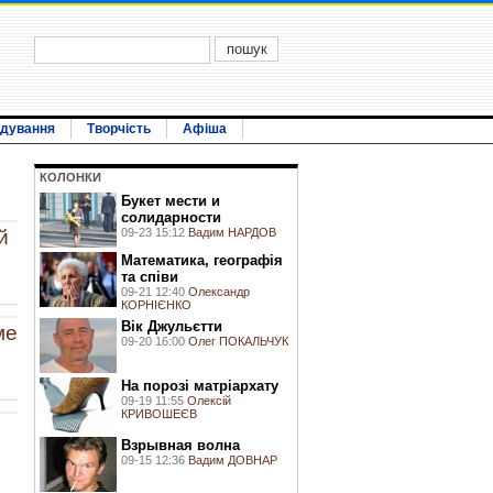
ідування
Творчість
Афіша
КОЛОНКИ
Букет мести и
солидарности
09-23 15:12
Вадим НАРДОВ
й
Математика, географія
та співи
09-21 12:40
Олександр
КОРНІЄНКО
Вік Джульєтти
ме
09-20 16:00
Олег ПОКАЛЬЧУК
На порозі матріархату
09-19 11:55
Олексій
КРИВОШЕЄВ
Взрывная волна
09-15 12:36
Вадим ДОВНАР