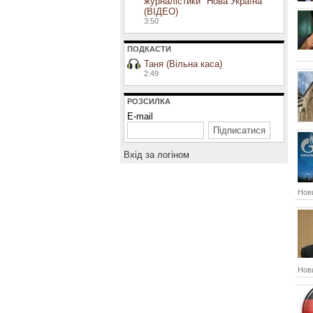
журналістики "Нова Україна"
(ВІДЕО)
3:50
ПОДКАСТИ
Таня (Вільна каса)
2:49
РОЗСИЛКА
E-mail
Вхiд за логiном
Нови
Нови