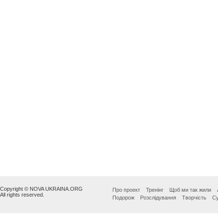
Copyright © NOVA UKRAINA.ORG
Про проект
Тренінг
Щоб ми так жили
All rights reserved.
Подорож
Розслідування
Творчість
Су