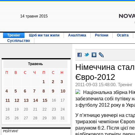
14 травня 2015
Тренінг
Щоб ми так жили
Аналітика
Регіони
Освіта
Суспільство
Травень
Німеччина ста
П
В
С
Ч
П
С
Н
Євро-2012
1
2
3
2011-09-03 15:48:00. Тренінг
4
5
6
7
8
9
10
Національна збірна Н
забезпечила собі путівку 
11
12
13
14
15
16
17
з футболу 2012 року в Укра
18
19
20
21
22
23
24
У п’ятницю увечері на ста
25
26
27
28
29
30
31
триразові чемпіони Європи
рахунком 6:2. Після цієї п
РЕЙТИНГ
відбіркового турніру, перш