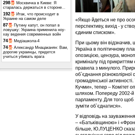
298
Москвичка в Киеве: Я
старалась держаться в стороне...
192
Итак, что происходит в
Украине на самом деле
«Якщо йдеться не про особ
87
Путину капут, он попал в
перспективу, вихід - у ств
ловушку: Украина применила ноу-
єдиним списком».
хау ведения современных войн
74
Медіашкола-4
При цьому він відзначив, 
74
Александр Мнацаканян: Вам,
Україна в політичному план
дорогие украинцы, придется
опозицією, цензура, моноп
учиться убивать врага
криміналу під прикриттям 
правила з минулого. Приро
об`єднання різноколірної 
громадянської активності.
Кучми», тепер – Комітет о
шляхом. Попереду 2002-й –
парламенту. Для того щоб
зуміти об`єднатися».
У відповідь на зауваженн
– «Батьківщиною» і «Фрон
більше, Ю.ЛУЦЕНКО сказав