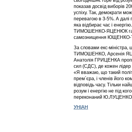
сьогоднішнє горе від розум
показав досвід виборів 200
успіху. Так, демократи мо
перевагою в 3-5%. А далі 
яка відбирає час і енергію
ТИМОШЕНКО-ЯЦЕНЮК гар
самознищення ЮЩЕНКО
За словами екс-міністра, щ
ТИМОШЕНКО, Арсенія ЯЦ
Анатолія ГРИЦЕНКА проп
сил (СДС), де кожен ліде
«Я вважаю, що такий політ
прем`єра, і членів його ко
відповідь часу. Тільки на
розум і енергію не під ког
переконаний Ю.ЛУЦЕНКО
УНІАН