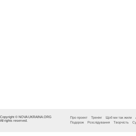
Copyright © NOVA UKRAINA.ORG
Про проект
Тренінг
Щоб ми так жили
All rights reserved.
Подорож
Розслідування
Творчість
Су