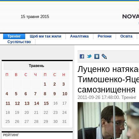
15 травня 2015
Тренінг
Щоб ми так жили
Аналітика
Регіони
Освіта
Суспільство
Травень
Луценко натяка
П
В
С
Ч
П
С
Н
Тимошенко-Яце
1
2
3
самознищення
4
5
6
7
8
9
10
2011-09-26 17:48:00. Тренінг
11
12
13
14
15
16
17
18
19
20
21
22
23
24
25
26
27
28
29
30
31
РЕЙТИНГ