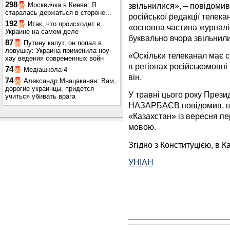
298
звільнилися», – повідомив
Москвичка в Киеве: Я
старалась держаться в стороне...
російської редакції телек
192
Итак, что происходит в
«основна частина журналіс
Украине на самом деле
буквально вчора звільнил
87
Путину капут, он попал в
ловушку: Украина применила ноу-
«Оскільки телеканал має св
хау ведения современных войн
в регіонах російськомовні
74
Медіашкола-4
він.
74
Александр Мнацаканян: Вам,
дорогие украинцы, придется
У травні цього року През
учиться убивать врага
НАЗАРБАЄВ повідомив, що
«Казахстан» із вересня 
мовою.
Згідно з Конституцією, в 
УНІАН