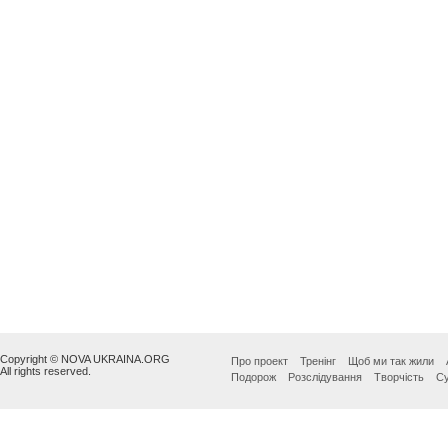
Copyright © NOVA UKRAINA.ORG
Про проект
Тренінг
Щоб ми так жили
All rights reserved.
Подорож
Розслідування
Творчість
Су