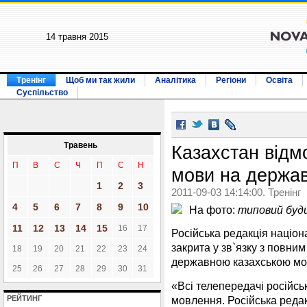
14 травня 2015
Тренінг
Щоб ми так жили
Аналітика
Регіони
Освіта
Суспільство
Травень
Казахстан відмо
П
В
С
Ч
П
С
Н
мови на держав
1
2
3
2011-09-03 14:14:00. Тренінг
4
5
6
7
8
9
10
На фото:
типовий будин
11
12
13
14
15
16
17
Російська редакція націо
закрита у зв`язку з повн
18
19
20
21
22
23
24
державною казахською мов
25
26
27
28
29
30
31
«Всі телепередачі російс
мовлення. Російська редак
РЕЙТИНГ