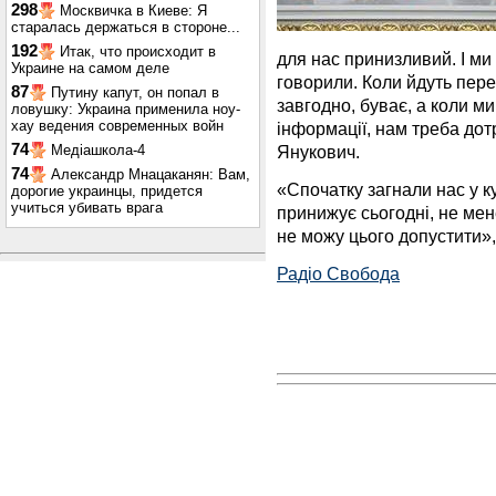
298
Москвичка в Киеве: Я
старалась держаться в стороне...
192
Итак, что происходит в
для нас принизливий. І ми
Украине на самом деле
говорили. Коли йдуть пере
87
Путину капут, он попал в
завгодно, буває, а коли м
ловушку: Украина применила ноу-
хау ведения современных войн
інформації, нам треба дот
74
Янукович.
Медіашкола-4
74
Александр Мнацаканян: Вам,
«Спочатку загнали нас у к
дорогие украинцы, придется
учиться убивать врага
принижує сьогодні, не мен
не можу цього допустити»
Радіо Свобода