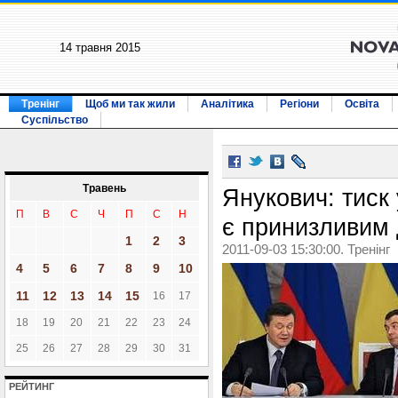
14 травня 2015
Тренінг
Щоб ми так жили
Аналітика
Регіони
Освіта
Суспільство
Травень
Янукович: тиск
П
В
С
Ч
П
С
Н
є принизливим 
1
2
3
2011-09-03 15:30:00. Тренінг
4
5
6
7
8
9
10
11
12
13
14
15
16
17
18
19
20
21
22
23
24
25
26
27
28
29
30
31
РЕЙТИНГ