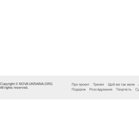
Copyright © NOVA UKRAINA.ORG
Про проект
Тренінг
Щоб ми так жили
All rights reserved.
Подорож
Розслідування
Творчість
Су