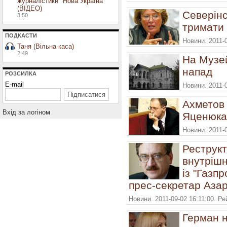
журналістики "Нова Україна"
(ВІДЕО)
Северінс
3:50
тримати
ПОДКАСТИ
Новини. 2011-
Таня (Вільна каса)
2:49
На Музей
напад
РОЗСИЛКА
E-mail
Новини. 2011-
Ахметов 
Вхiд за логiном
Яценюка
Новини. 2011-
Реструкт
внутрішн
із "Газп
прес-секретар Аза
Новини. 2011-09-02 16:11:00. Р
Герман 