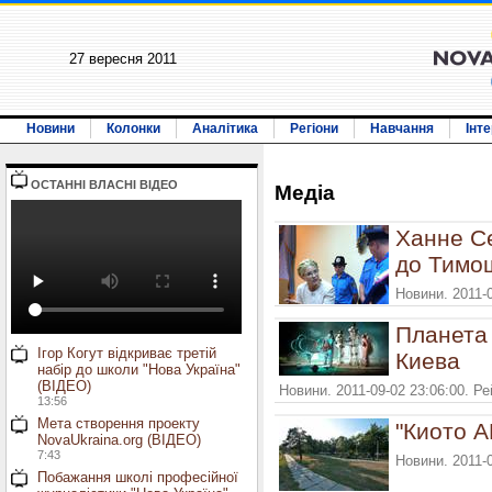
27 вересня 2011
Новини
Колонки
Аналітика
Регіони
Навчання
Інт
ОСТАННI ВЛАСНI ВIДЕО
Медiа
Ханне С
до Тимо
Новини. 2011-
Планета
Ігор Когут відкриває третій
Киева
набір до школи "Нова Україна"
(ВІДЕО)
Новини. 2011-09-02 23:06:00. Р
13:56
Мета створення проекту
"Киото A
NovaUkraina.org (ВІДЕО)
7:43
Новини. 2011-
Побажання школі професійної